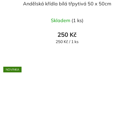
Andělská křídla bílá třpytivá 50 x 50cm
Skladem
(1 ks)
250 Kč
Měrná
250 Kč / 1 ks
cena:
NOVINKA