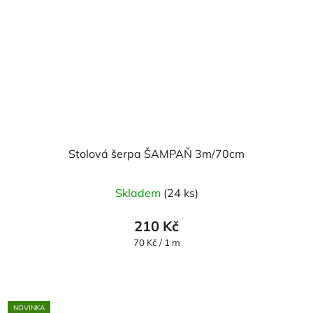
Stolová šerpa ŠAMPAŇ 3m/70cm
Skladem
(24 ks)
210 Kč
Měrná
70 Kč / 1 m
cena:
NOVINKA