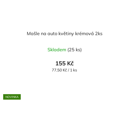
Mašle na auto květiny krémová 2ks
Skladem
(25 ks)
155 Kč
Měrná
77,50 Kč / 1 ks
cena:
NOVINKA