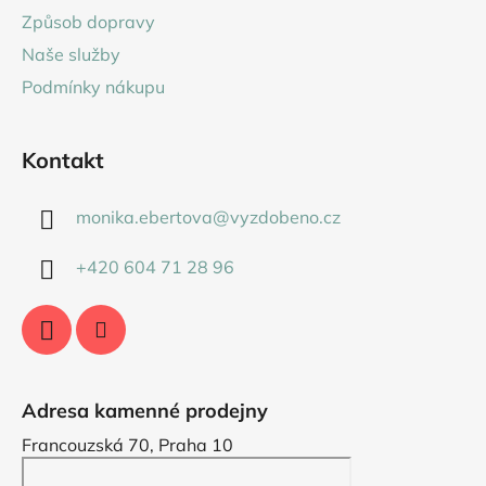
t
Způsob dopravy
í
Naše služby
Podmínky nákupu
Kontakt
monika.ebertova
@
vyzdobeno.cz
+420 604 71 28 96
Adresa kamenné prodejny
Francouzská 70, Praha 10