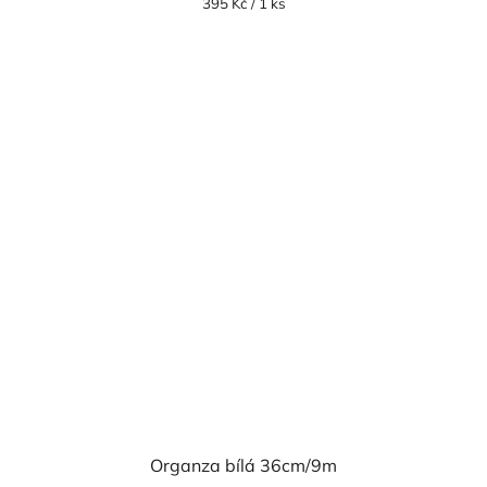
Měrná
395 Kč / 1 ks
cena:
Organza bílá 36cm/9m