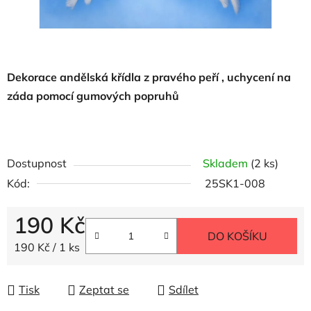
Dekorace andělská křídla z pravého peří , uchycení na
záda pomocí gumových popruhů
Dostupnost
Skladem
(2 ks)
Kód:
25SK1-008
190 Kč
DO KOŠÍKU
Měrná cena:
190 Kč / 1 ks
Tisk
Zeptat se
Sdílet