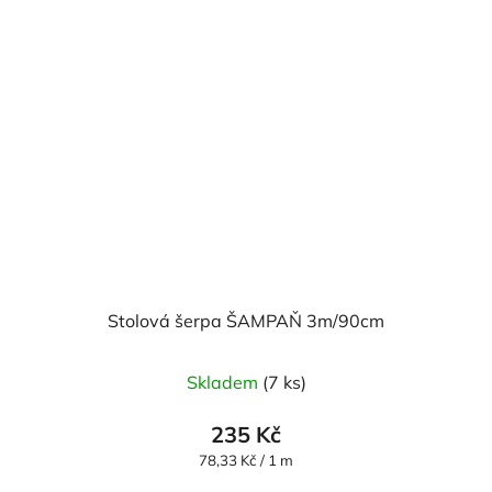
Stolová šerpa ŠAMPAŇ 3m/90cm
Skladem
(7 ks)
235 Kč
Měrná
78,33 Kč / 1 m
cena: