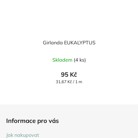
Girlanda EUKALYPTUS
Skladem
(4 ks)
95 Kč
Měrná
31,67 Kč / 1 m
cena:
Z
á
Informace pro vás
p
a
Jak nakupovat