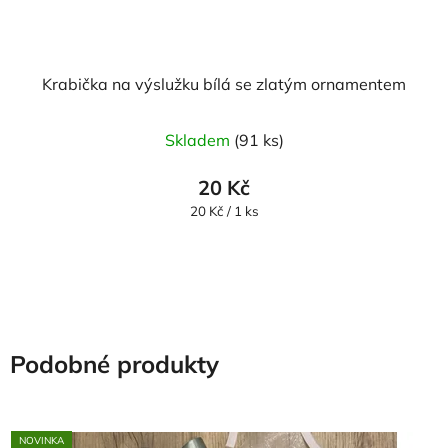
Krabička na výslužku bílá se zlatým ornamentem
Skladem
(91 ks)
20 Kč
Měrná
20 Kč / 1 ks
cena:
Podobné produkty
NOVINKA