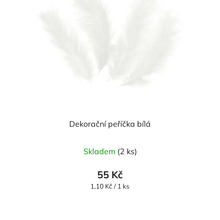
Dekorační peříčka bílá
Skladem
(2 ks)
55 Kč
Měrná
1,10 Kč / 1 ks
cena: