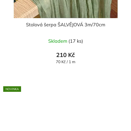
Stolová šerpa ŠALVĚJOVÁ 3m/70cm
Průměrné
Skladem
(17 ks)
hodnocení
produktu
210 Kč
je
Měrná
70 Kč / 1 m
cena:
5,0
z
5
NOVINKA
hvězdiček.