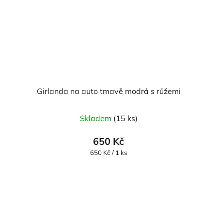
Girlanda na auto tmavě modrá s růžemi
Skladem
(15 ks)
650 Kč
Měrná
650 Kč / 1 ks
cena: