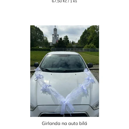
Měrná
67,50 Kč / 1 ks
cena:
Girlanda na auto bílá