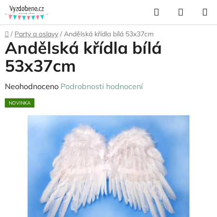
Přejít
Hledat
NÁKUP
na
KOŠÍK
obsah
Domů
/
Party a oslavy
/
Andělská křídla bílá 53x37cm
Andělská křídla bílá
53x37cm
Průměrné
Neohodnoceno
Podrobnosti hodnocení
hodnocení
NOVINKA
produktu
je
0,0
z
5
hvězdiček.