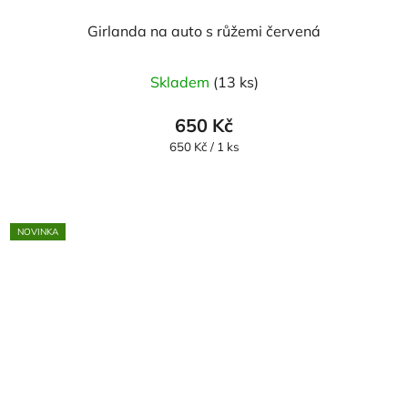
Girlanda na auto s růžemi červená
Skladem
(13 ks)
650 Kč
Měrná
650 Kč / 1 ks
cena:
NOVINKA