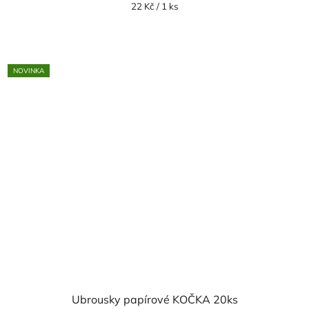
Měrná
22 Kč / 1 ks
cena:
NOVINKA
Ubrousky papírové KOČKA 20ks