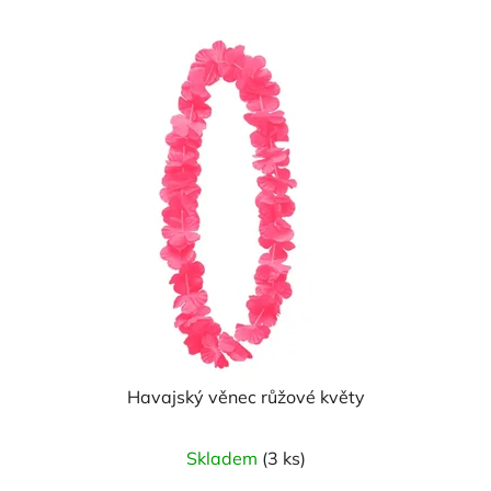
Havajský věnec růžové květy
Průměrné
Skladem
(3 ks)
hodnocení