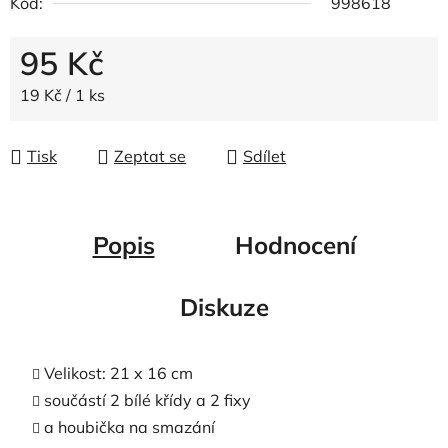
Kód:
998618
95 Kč
Měrná cena:
19 Kč / 1 ks
Tisk
Zeptat se
Sdílet
Popis
Hodnocení
Diskuze
Velikost: 21 x 16 cm
součástí 2 bílé křídy a 2 fixy
a houbička na smazání