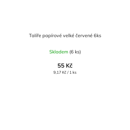
Talíře papírové velké červené 6ks
Skladem
(6 ks)
55 Kč
Měrná
9,17 Kč / 1 ks
cena: