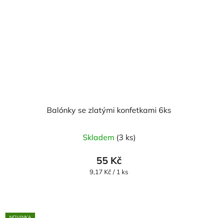
Balónky se zlatými konfetkami 6ks
Průměrné
Skladem
(3 ks)
hodnocení
produktu
55 Kč
je
Měrná
9,17 Kč / 1 ks
cena:
5,0
z
5
NOVINKA