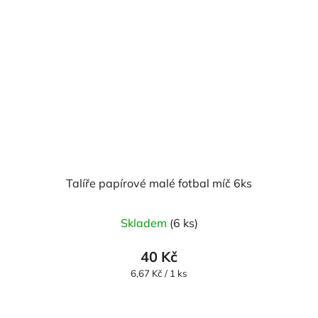
Talíře papírové malé fotbal míč 6ks
Skladem
(6 ks)
40 Kč
Měrná
6,67 Kč / 1 ks
cena: