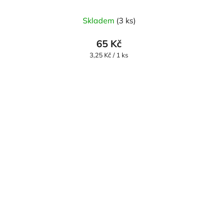
Skladem
(3 ks)
65 Kč
Měrná
3,25 Kč / 1 ks
cena: