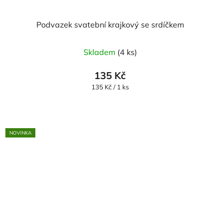
Podvazek svatební krajkový se srdíčkem
Skladem
(4 ks)
135 Kč
Měrná
135 Kč / 1 ks
cena:
NOVINKA