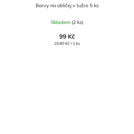
Barvy na obličej v tužce 5 ks
Skladem
(2 ks)
99 Kč
Měrná
19,80 Kč / 1 ks
cena: