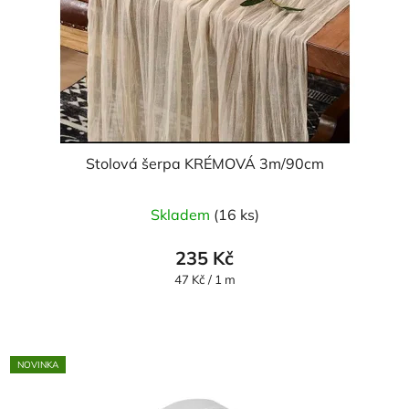
Stolová šerpa KRÉMOVÁ 3m/90cm
Skladem
(16 ks)
235 Kč
Měrná
47 Kč / 1 m
cena:
NOVINKA