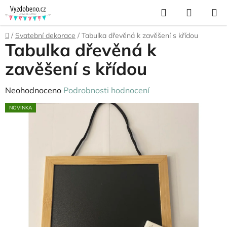
Přejít
Hledat
NÁKUP
na
KOŠÍK
obsah
Domů
/
Svatební dekorace
/
Tabulka dřevěná k zavěšení s křídou
Tabulka dřevěná k
zavěšení s křídou
Průměrné
Neohodnoceno
Podrobnosti hodnocení
hodnocení
NOVINKA
produktu
je
0,0
z
5
hvězdiček.