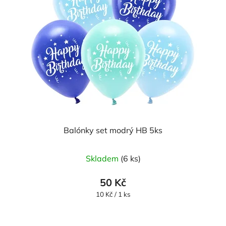
Balónky set modrý HB 5ks
Skladem
(6 ks)
50 Kč
Měrná
10 Kč / 1 ks
cena: