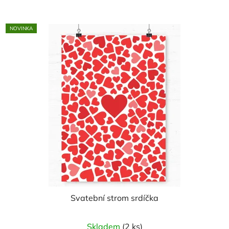
z
5
NOVINKA
hvězdiček.
Svatební strom srdíčka
Skladem
(2 ks)