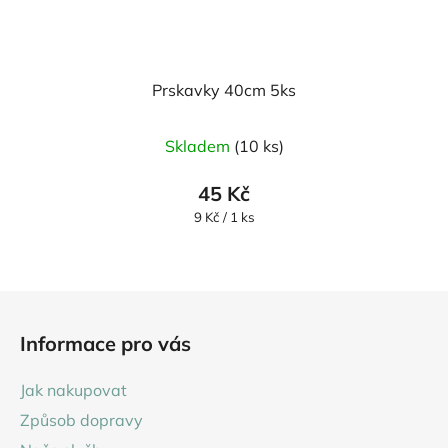
Prskavky 40cm 5ks
Skladem
(10 ks)
45 Kč
Měrná
9 Kč / 1 ks
cena:
Z
á
Informace pro vás
p
a
Jak nakupovat
t
Způsob dopravy
í