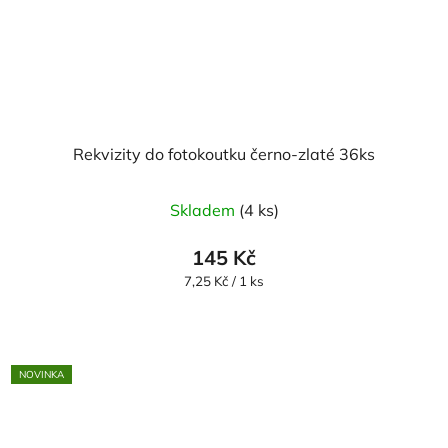
Rekvizity do fotokoutku černo-zlaté 36ks
Skladem
(4 ks)
145 Kč
Měrná
7,25 Kč / 1 ks
cena:
NOVINKA