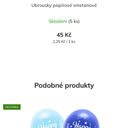
Ubrousky papírové smetanové
Skladem
(5 ks)
45 Kč
Měrná
2,25 Kč / 1 ks
cena:
Podobné produkty
NOVINKA