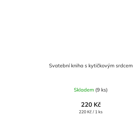
Svatební kniha s kytičkovým srdcem
Skladem
(9 ks)
220 Kč
Měrná
220 Kč / 1 ks
cena: