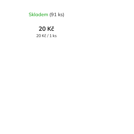
Skladem
(91 ks)
20 Kč
Měrná
20 Kč / 1 ks
cena: