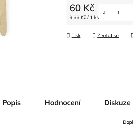
5
60 Kč
hvězdiček.
Měrná cena:
3,33 Kč / 1 ks
Tisk
Zeptat se
Popis
Hodnocení
Diskuze
Dop