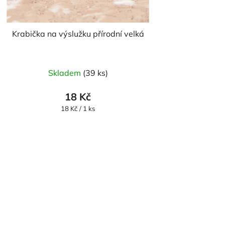
Krabička na výslužku přírodní velká
Skladem
(39 ks)
18 Kč
Měrná
18 Kč / 1 ks
cena: