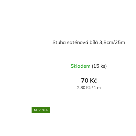
Stuha saténová bílá 3,8cm/25m
Skladem
(15 ks)
70 Kč
Měrná
2,80 Kč / 1 m
cena:
NOVINKA