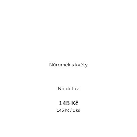
Náramek s květy
Na dotaz
145 Kč
Měrná
145 Kč / 1 ks
cena: