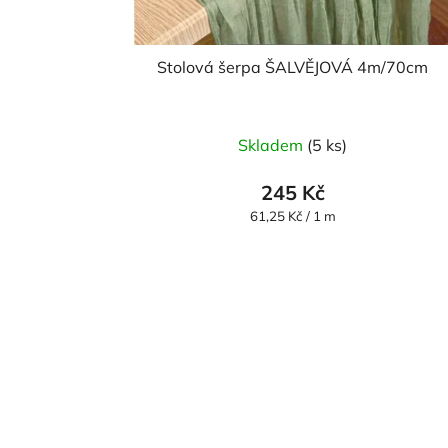
Stolová šerpa ŠALVĚJOVÁ 4m/70cm
Skladem
(5 ks)
245 Kč
Měrná
61,25 Kč / 1 m
cena: