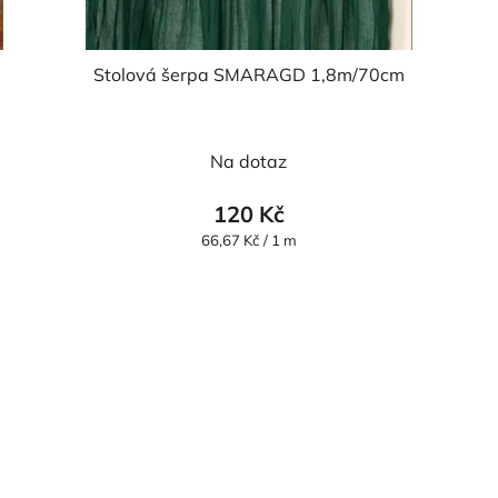
Stolová šerpa SMARAGD 1,8m/70cm
Na dotaz
120 Kč
Měrná
66,67 Kč / 1 m
cena: