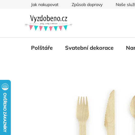
Přejít
Jak nakupovat
Způsob dopravy
Naše služ
na
obsah
Polštáře
Svatební dekorace
Nar