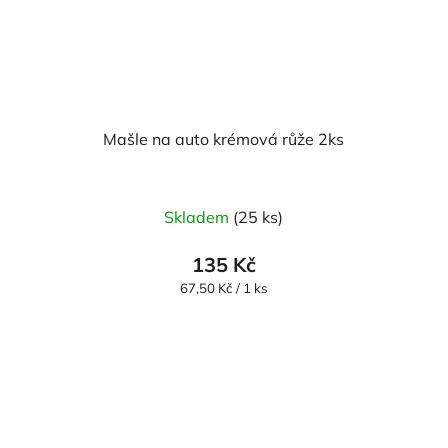
Mašle na auto krémová růže 2ks
Skladem
(25 ks)
135 Kč
Měrná
67,50 Kč / 1 ks
cena: