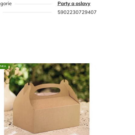
gorie
Party a oslavy
5902230729407
INKA