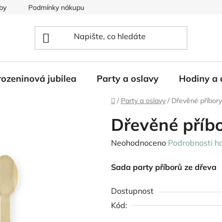
by
Podmínky nákupu
ozeninová jubilea
Party a oslavy
Hodiny a 
Domů
/
Party a oslavy
/
Dřevěné příbory
Dřevěné příbo
Průměrné
Neohodnoceno
Podrobnosti h
hodnocení
Sada party příborů ze dřeva
produktu
je
Dostupnost
0,0
Kód:
z