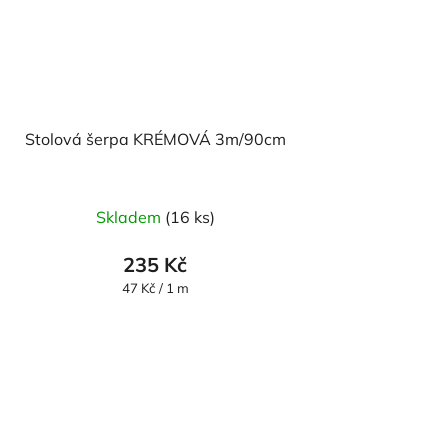
Stolová šerpa KRÉMOVÁ 3m/90cm
Skladem
(16 ks)
235 Kč
Měrná
47 Kč / 1 m
cena: