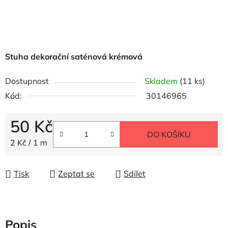
Stuha dekorační saténová krémová
Dostupnost
Skladem
(11 ks)
Kód:
30146965
50 Kč
DO KOŠÍKU
Měrná cena:
2 Kč / 1 m
Tisk
Zeptat se
Sdílet
Popis