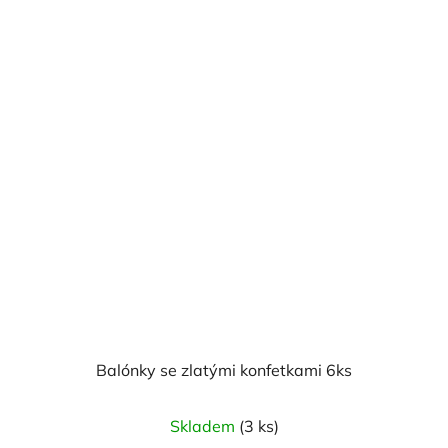
Balónky se zlatými konfetkami 6ks
Průměrné
Skladem
(3 ks)
hodnocení