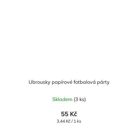
Ubrousky papírové fotbalová párty
Skladem
(3 ks)
55 Kč
Měrná
3,44 Kč / 1 ks
cena: