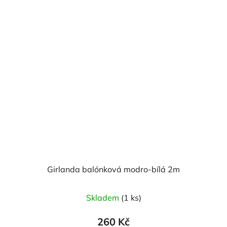
Girlanda balónková modro-bílá 2m
Průměrné
Skladem
(1 ks)
hodnocení
produktu
260 Kč