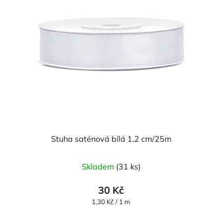
Stuha saténová bílá 1,2 cm/25m
Skladem
(31 ks)
30 Kč
Měrná
1,30 Kč / 1 m
cena: