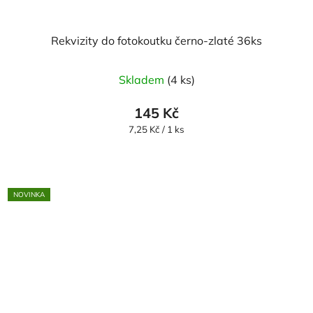
Rekvizity do fotokoutku černo-zlaté 36ks
Skladem
(4 ks)
145 Kč
Měrná
7,25 Kč / 1 ks
cena:
NOVINKA