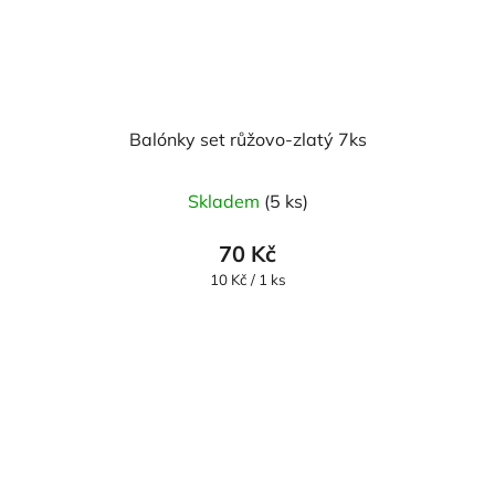
Balónky set růžovo-zlatý 7ks
Skladem
(5 ks)
70 Kč
Měrná
10 Kč / 1 ks
cena: