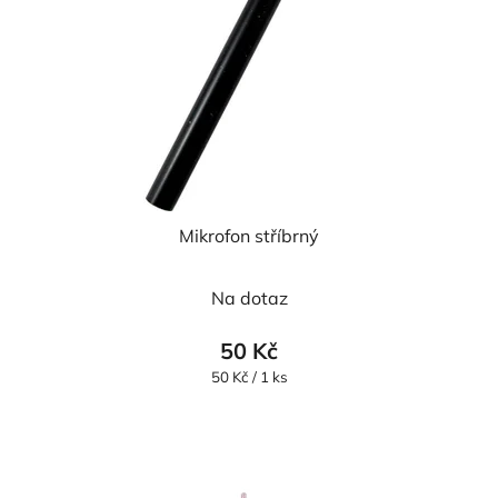
Mikrofon stříbrný
Na dotaz
50 Kč
Měrná
50 Kč / 1 ks
cena: