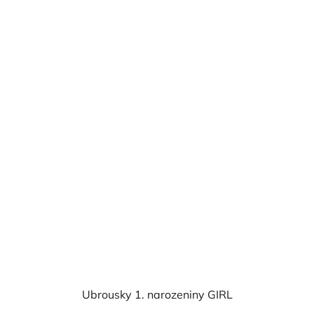
je
5,0
z
5
hvězdiček.
Ubrousky 1. narozeniny GIRL