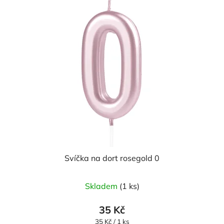
Svíčka na dort rosegold 0
Skladem
(1 ks)
35 Kč
Měrná
35 Kč / 1 ks