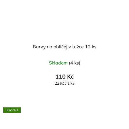
Barvy na obličej v tužce 12 ks
Skladem
(4 ks)
110 Kč
Měrná
22 Kč / 1 ks
cena:
NOVINKA