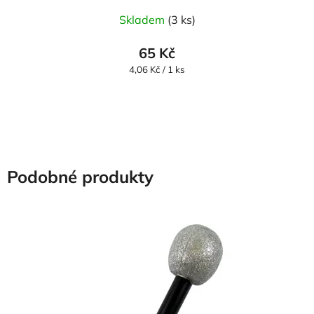
Skladem
(3 ks)
65 Kč
Měrná
4,06 Kč / 1 ks
cena:
Podobné produkty