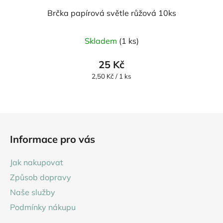
Brčka papírová světle růžová 10ks
Skladem
(1 ks)
25 Kč
Měrná
2,50 Kč / 1 ks
cena:
Z
á
Informace pro vás
p
a
Jak nakupovat
t
Způsob dopravy
í
Naše služby
Podmínky nákupu