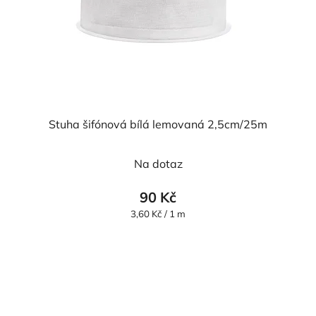
Stuha šifónová bílá lemovaná 2,5cm/25m
Průměrné
Na dotaz
hodnocení
produktu
90 Kč
je
Měrná
3,60 Kč / 1 m
cena:
5,0
z
5
hvězdiček.