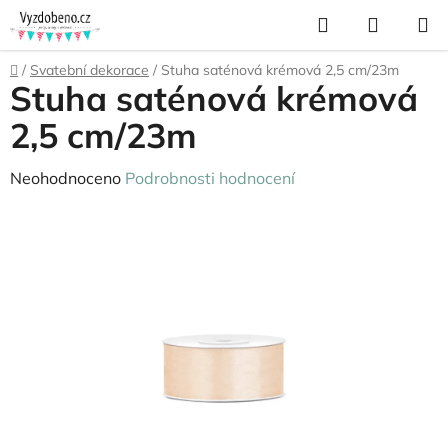
Přejít
Hledat
NÁKUP
na
KOŠÍK
obsah
Domů
/
Svatební dekorace
/
Stuha saténová krémová 2,5 cm/23m
Stuha saténová krémová
2,5 cm/23m
Průměrné
Neohodnoceno
Podrobnosti hodnocení
hodnocení
produktu
je
0,0
z
5
hvězdiček.