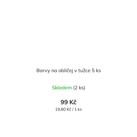
Barvy na obličej v tužce 5 ks
Skladem
(2 ks)
99 Kč
Měrná
19,80 Kč / 1 ks
cena: