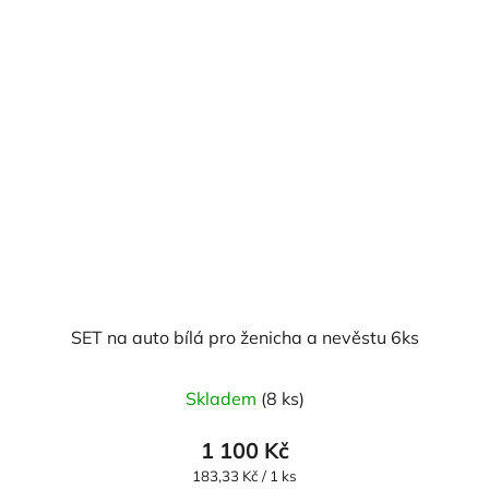
SET na auto bílá pro ženicha a nevěstu 6ks
Skladem
(8 ks)
1 100 Kč
Měrná
183,33 Kč / 1 ks