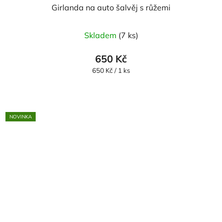
Girlanda na auto šalvěj s růžemi
Skladem
(7 ks)
650 Kč
Měrná
650 Kč / 1 ks
cena:
NOVINKA