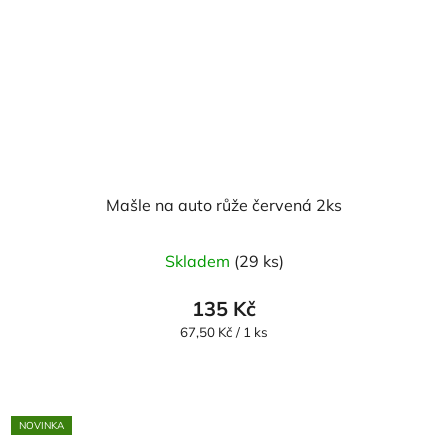
Mašle na auto růže červená 2ks
Skladem
(29 ks)
135 Kč
Měrná
67,50 Kč / 1 ks
cena:
NOVINKA