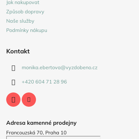
Jak nakupovat
t
Způsob dopravy
í
Naše služby
Podmínky nákupu
Kontakt
monika.ebertova
@
vyzdobeno.cz
+420 604 71 28 96
Adresa kamenné prodejny
Francouzská 70, Praha 10