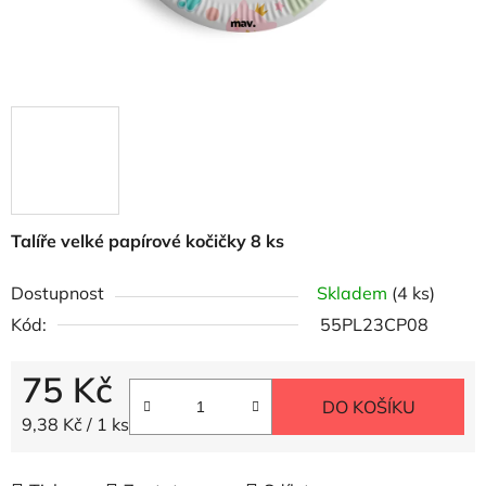
Talíře velké papírové kočičky 8 ks
Dostupnost
Skladem
(4 ks)
Kód:
55PL23CP08
75 Kč
DO KOŠÍKU
Měrná cena:
9,38 Kč / 1 ks