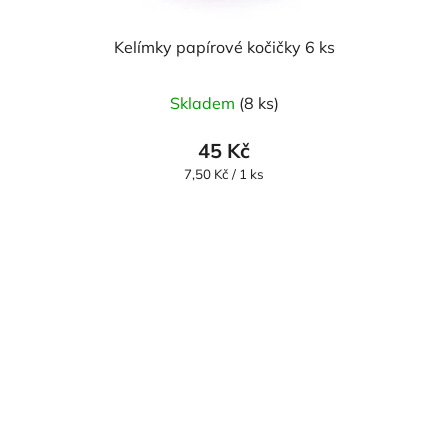
Kelímky papírové kočičky 6 ks
Skladem
(8 ks)
45 Kč
Měrná
7,50 Kč / 1 ks
cena: