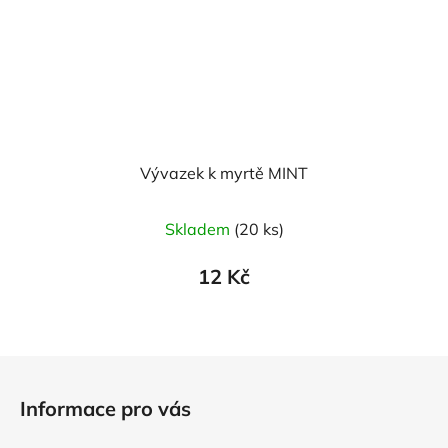
Vývazek k myrtě MINT
Průměrné
Skladem
(20 ks)
hodnocení
produktu
12 Kč
je
5,0
z
Z
5
á
hvězdiček.
Informace pro vás
p
a