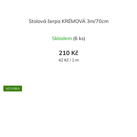
Stolová šerpa KRÉMOVÁ 3m/70cm
Skladem
(6 ks)
210 Kč
Měrná
42 Kč / 1 m
cena:
NOVINKA