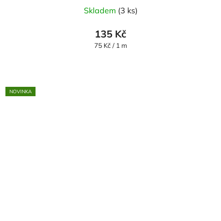
Skladem
(3 ks)
135 Kč
Měrná
75 Kč / 1 m
cena:
NOVINKA