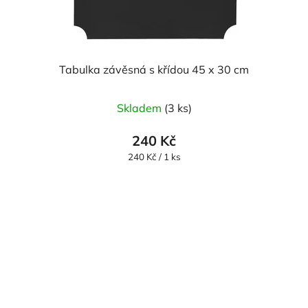
Tabulka závěsná s křídou 45 x 30 cm
Skladem
(3 ks)
240 Kč
Měrná
240 Kč / 1 ks
cena: