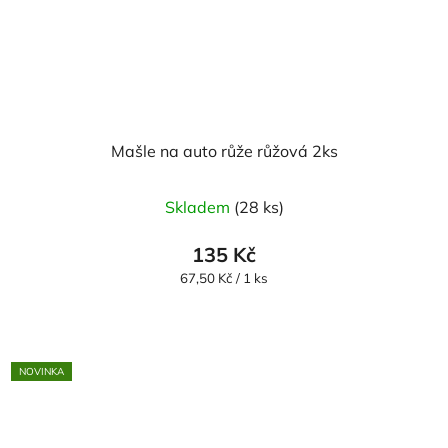
Mašle na auto růže růžová 2ks
Průměrné
Skladem
(28 ks)
hodnocení
produktu
135 Kč
je
Měrná
67,50 Kč / 1 ks
cena:
5,0
z
5
NOVINKA
hvězdiček.