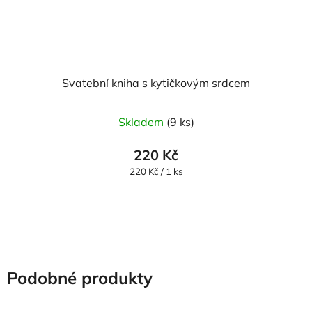
Svatební kniha s kytičkovým srdcem
Skladem
(9 ks)
220 Kč
Měrná
220 Kč / 1 ks
cena:
Podobné produkty