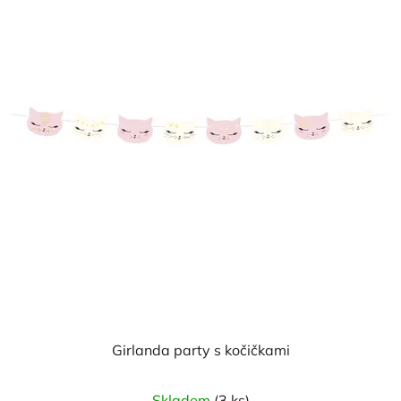
z
5
hvězdiček.
Girlanda party s kočičkami
Skladem
(3 ks)