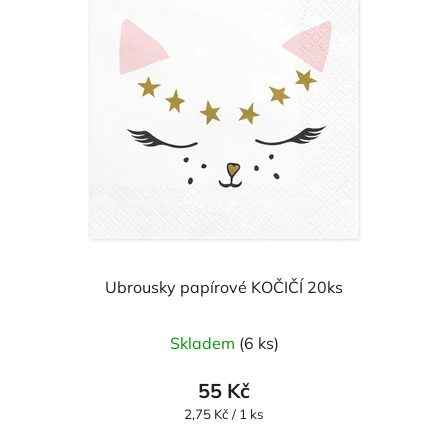
Ubrousky papírové KOČIČÍ 20ks
Průměrné
Skladem
(6 ks)
hodnocení
produktu
55 Kč
je
Měrná
2,75 Kč / 1 ks
cena:
5,0