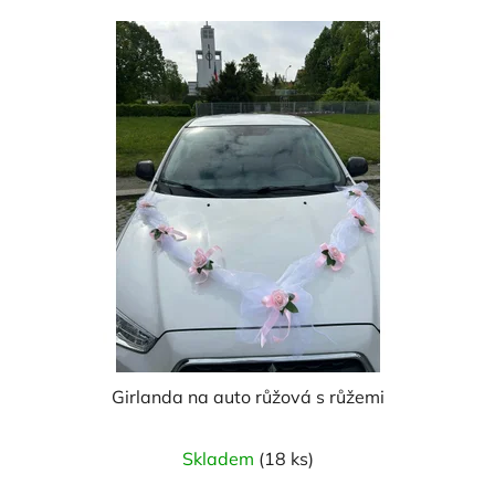
Girlanda na auto růžová s růžemi
Průměrné
Skladem
(18 ks)
hodnocení