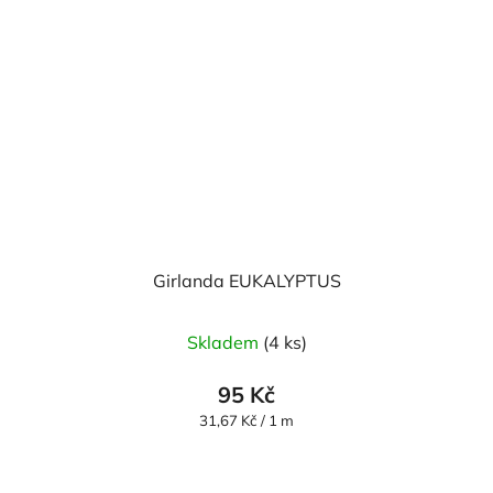
Girlanda EUKALYPTUS
Skladem
(4 ks)
95 Kč
Měrná
31,67 Kč / 1 m
cena: