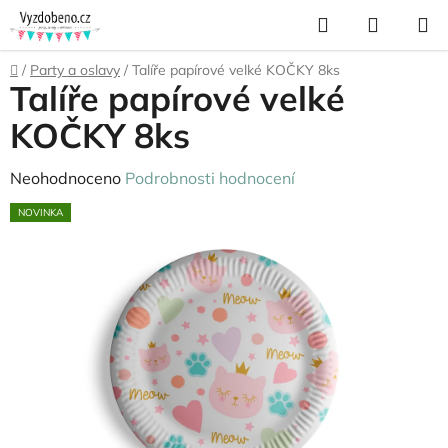
Přejít
Hledat
NÁKUP
na
KOŠÍK
obsah
Domů
/
Party a oslavy
/
Talíře papírové velké KOČKY 8ks
Talíře papírové velké
KOČKY 8ks
Průměrné
Neohodnoceno
Podrobnosti hodnocení
hodnocení
NOVINKA
produktu
je
0,0
z
5
hvězdiček.