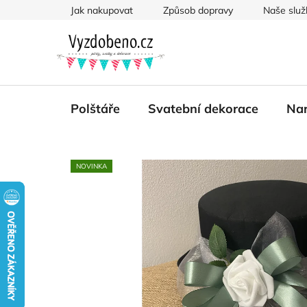
Přejít
Jak nakupovat
Způsob dopravy
Naše služ
na
obsah
Polštáře
Svatební dekorace
Nar
NOVINKA