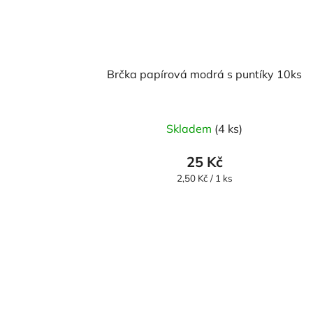
Brčka papírová modrá s puntíky 10ks
Skladem
(4 ks)
25 Kč
Měrná
2,50 Kč / 1 ks
cena: