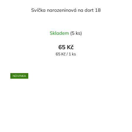
Svíčka narozeninová na dort 18
Skladem
(5 ks)
65 Kč
Měrná
65 Kč / 1 ks
cena:
NOVINKA