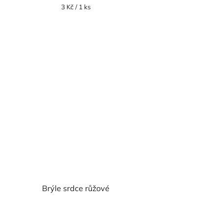
Měrná
3 Kč / 1 ks
cena:
Brýle srdce růžové