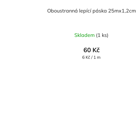
Oboustranná lepící páska 25mx1,2cm
Skladem
(1 ks)
60 Kč
Měrná
6 Kč / 1 m
cena: