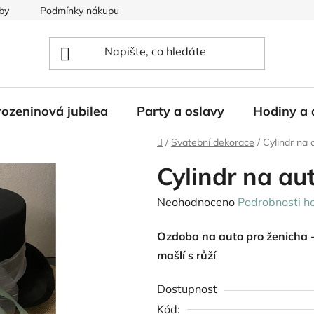
by
Podmínky nákupu
ozeninová jubilea
Party a oslavy
Hodiny a 
Domů
/
Svatební dekorace
/
Cylindr na 
Cylindr na aut
Průměrné
Neohodnoceno
Podrobnosti h
hodnocení
Ozdoba na auto pro ženicha -
produktu
mašlí s růží
je
0,0
Dostupnost
z
Kód: