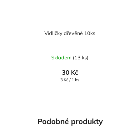
Vidličky dřevěné 10ks
Skladem
(13 ks)
30 Kč
Měrná
3 Kč / 1 ks
cena:
Podobné produkty