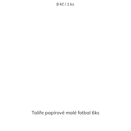
Měrná
8 Kč / 1 ks
cena:
Talíře papírové malé fotbal 6ks