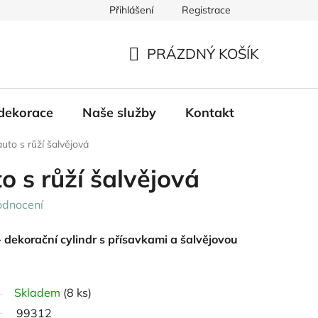
Přihlášení
Registrace
PRÁZDNÝ KOŠÍK
NÁKUPNÍ
KOŠÍK
dekorace
Naše služby
Kontakt
auto s růží šalvějová
o s růží šalvějová
odnocení
 dekorační cylindr s přísavkami a šalvějovou
Skladem
(8 ks)
99312