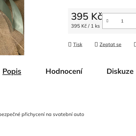
5
hvězdiček.
395 Kč
Měrná cena:
395 Kč / 1 ks
Tisk
Zeptat se
Popis
Hodnocení
Diskuze
 bezpečné přichycení na svatební auto