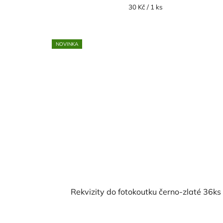
Měrná
30 Kč / 1 ks
cena:
NOVINKA
Rekvizity do fotokoutku černo-zlaté 36ks