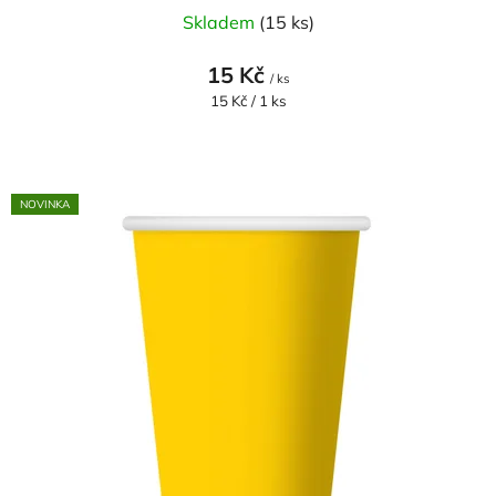
Skladem
(15 ks)
15 Kč
/ ks
Měrná
15 Kč / 1 ks
cena:
NOVINKA