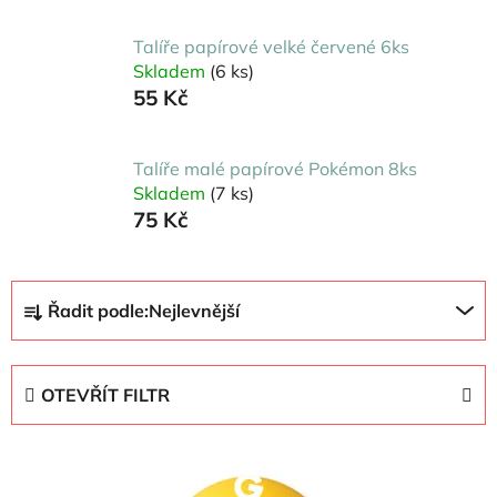
Talíře papírové velké červené 6ks
Skladem
(6 ks)
55 Kč
Talíře malé papírové Pokémon 8ks
Skladem
(7 ks)
75 Kč
Ř
Řadit podle:
Nejlevnější
a
z
e
OTEVŘÍT FILTR
n
í
V
p
ý
r