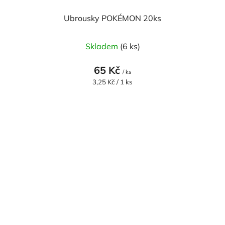
Ubrousky POKÉMON 20ks
Skladem
(6 ks)
65 Kč
/ ks
Měrná
3,25 Kč / 1 ks
cena: