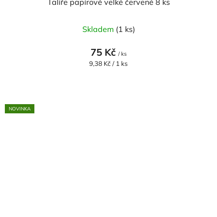
Talíře papírové velké červené 8 ks
Skladem
(1 ks)
75 Kč
/ ks
Měrná
9,38 Kč / 1 ks
cena:
NOVINKA