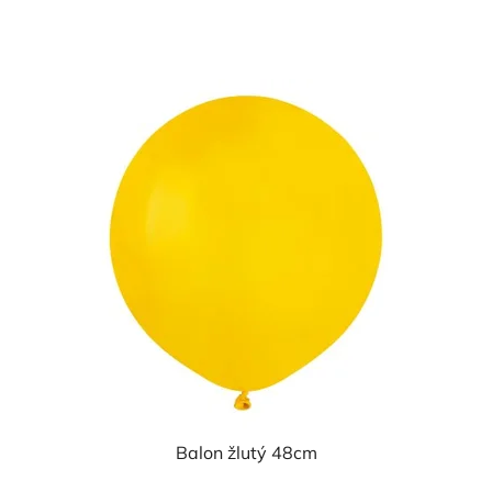
cena:
5,0
z
5
hvězdiček.
Balon žlutý 48cm