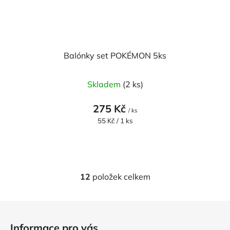
Balónky set POKÉMON 5ks
Skladem
(2 ks)
275 Kč
/ ks
Měrná
55 Kč / 1 ks
cena:
12
položek celkem
O
v
l
Z
á
á
d
Informace pro vás