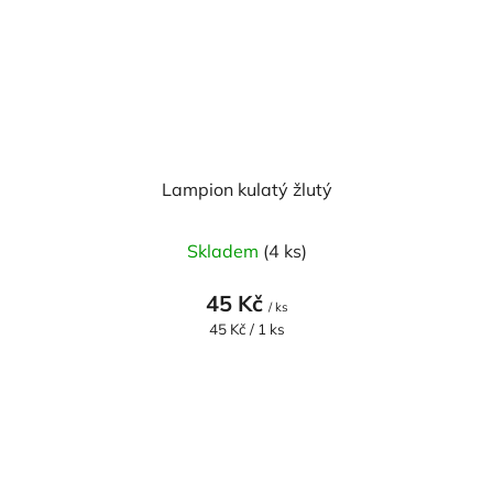
Lampion kulatý žlutý
Skladem
(4 ks)
45 Kč
/ ks
Měrná
45 Kč / 1 ks
cena: