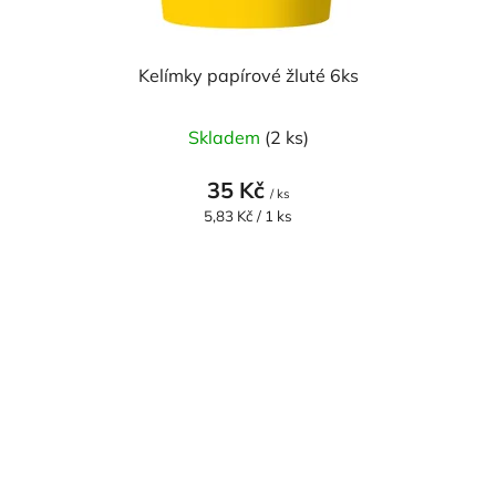
Kelímky papírové žluté 6ks
Skladem
(2 ks)
35 Kč
/ ks
Měrná
5,83 Kč / 1 ks
cena: