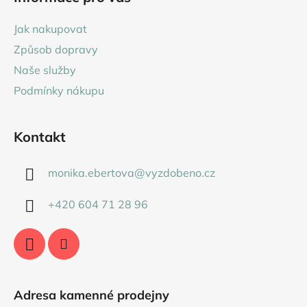
p
a
a
c
Jak nakupovat
t
í
Způsob dopravy
p
í
r
Naše služby
v
Podmínky nákupu
k
y
v
Kontakt
ý
p
monika.ebertova
@
vyzdobeno.cz
i
s
+420 604 71 28 96
u
Adresa kamenné prodejny