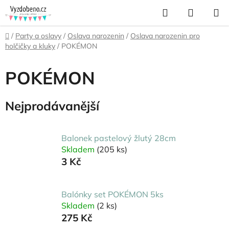
Přejít
Hledat
NÁKUP
na
KOŠÍK
obsah
Domů
/
Party a oslavy
/
Oslava narozenin
/
Oslava narozenin pro
holčičky a kluky
/
POKÉMON
POKÉMON
Nejprodávanější
Balonek pastelový žlutý 28cm
Skladem
(205 ks)
3 Kč
Balónky set POKÉMON 5ks
Skladem
(2 ks)
275 Kč