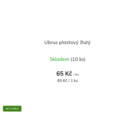
Ubrus plastový žlutý
Skladem
(10 ks)
65 Kč
/ ks
Měrná
65 Kč / 1 ks
cena:
NOVINKA