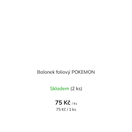
Balonek foliový POKEMON
Skladem
(2 ks)
75 Kč
/ ks
Měrná
75 Kč / 1 ks
cena: