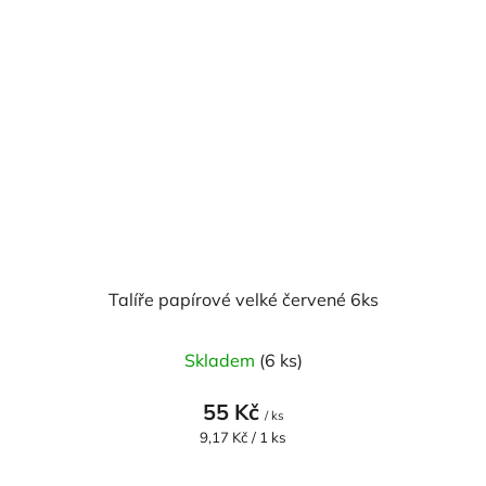
Talíře papírové velké červené 6ks
Skladem
(6 ks)
55 Kč
/ ks
Měrná
9,17 Kč / 1 ks
cena: