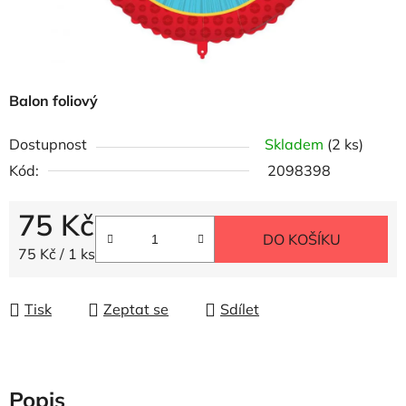
Balon foliový
Dostupnost
Skladem
(2 ks)
Kód:
2098398
75 Kč
DO KOŠÍKU
Měrná cena:
75 Kč / 1 ks
Tisk
Zeptat se
Sdílet
Popis