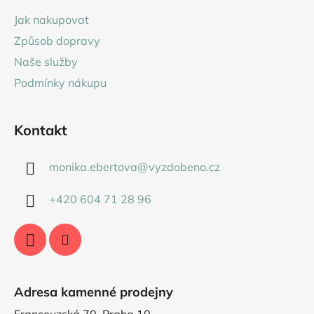
a
Jak nakupovat
t
Způsob dopravy
í
Naše služby
Podmínky nákupu
Kontakt
monika.ebertova
@
vyzdobeno.cz
+420 604 71 28 96
Adresa kamenné prodejny