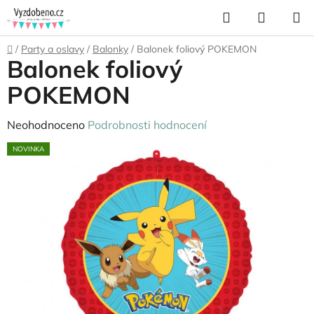
Přejít
Hledat
NÁKUP
na
KOŠÍK
obsah
Domů
/
Party a oslavy
/
Balonky
/
Balonek foliový POKEMON
Balonek foliový
POKEMON
Průměrné
Neohodnoceno
Podrobnosti hodnocení
hodnocení
NOVINKA
produktu
je
0,0
z
5
hvězdiček.