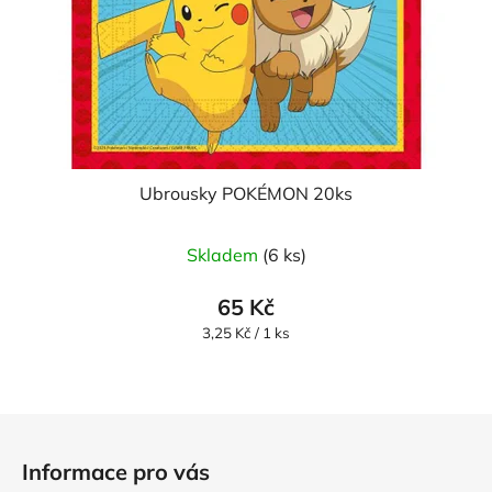
Ubrousky POKÉMON 20ks
Skladem
(6 ks)
65 Kč
Měrná
3,25 Kč / 1 ks
cena:
Z
á
Informace pro vás
p