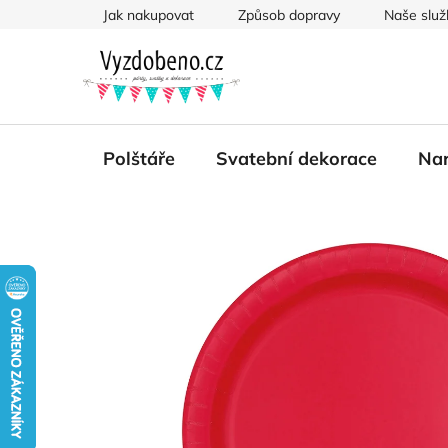
Přejít
Jak nakupovat
Způsob dopravy
Naše služ
na
obsah
Polštáře
Svatební dekorace
Nar