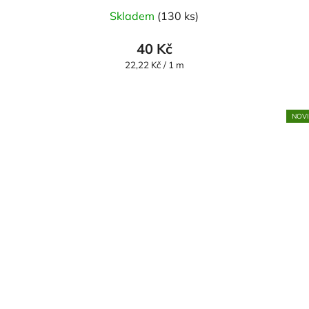
Skladem
(130 ks)
40 Kč
Měrná
22,22 Kč / 1 m
cena:
NOV