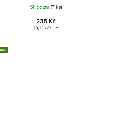
Skladem
(7 ks)
235 Kč
Měrná
78,33 Kč / 1 m
cena:
INKA