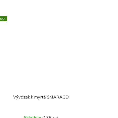
INKA
Vývazek k myrtě SMARAGD
Skladem
(175 ks)