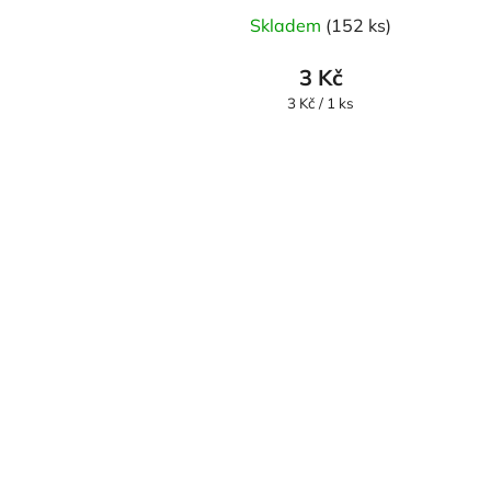
Skladem
(152 ks)
3 Kč
Měrná
3 Kč / 1 ks
cena: