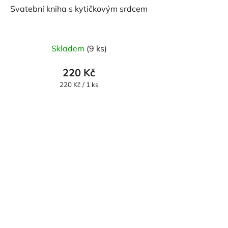
Svatební kniha s kytičkovým srdcem
Skladem
(9 ks)
220 Kč
Měrná
220 Kč / 1 ks
cena: