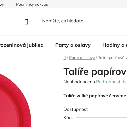
by
Podmínky nákupu
ozeninová jubilea
Party a oslavy
Hodiny a 
Domů
/
Party a oslavy
/
Talíře papírové 
Talíře papíro
Průměrné
Neohodnoceno
Podrobnosti h
hodnocení
Talíře velké papírové červené
produktu
je
Dostupnost
0,0
Kód:
z