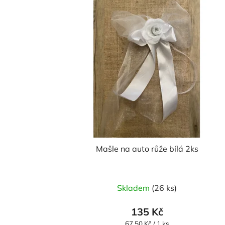
Mašle na auto růže bílá 2ks
Skladem
(26 ks)
135 Kč
Měrná
67,50 Kč / 1 ks