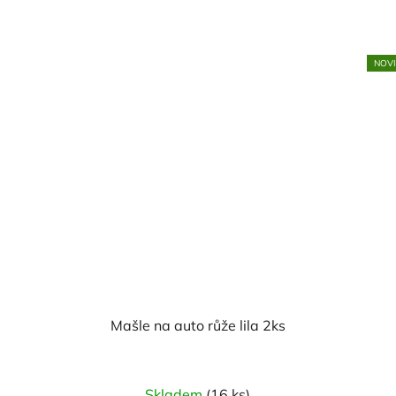
NOV
Mašle na auto růže lila 2ks
Skladem
(16 ks)