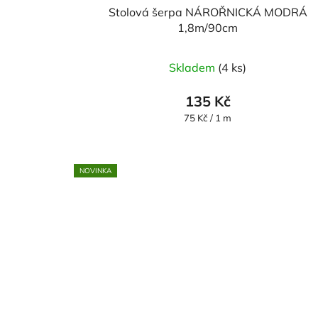
Stolová šerpa NÁROŘNICKÁ MODRÁ
1,8m/90cm
Skladem
(4 ks)
135 Kč
Měrná
75 Kč / 1 m
cena:
NOVINKA