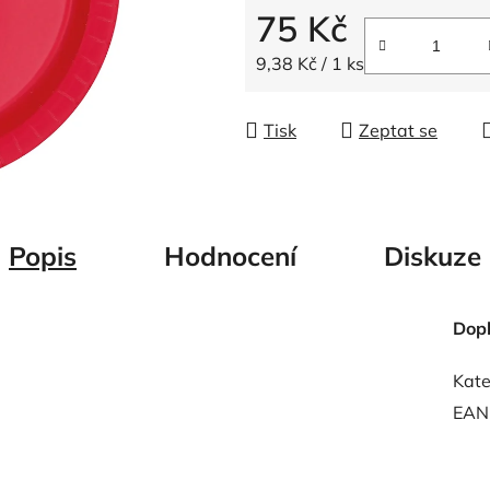
5
75 Kč
hvězdiček.
Měrná cena:
9,38 Kč / 1 ks
Tisk
Zeptat se
Popis
Hodnocení
Diskuze
Dop
Kate
EAN