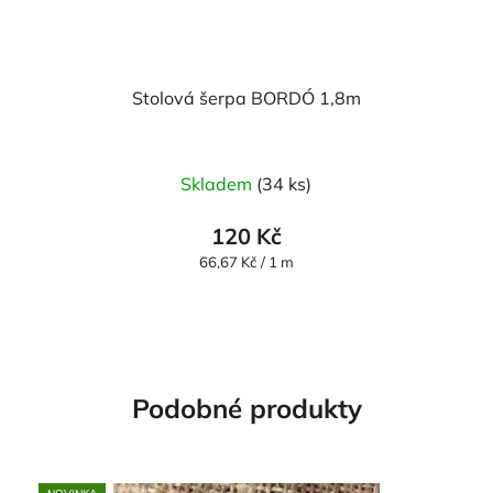
Stolová šerpa BORDÓ 1,8m
Skladem
(34 ks)
120 Kč
Měrná
66,67 Kč / 1 m
cena:
Podobné produkty