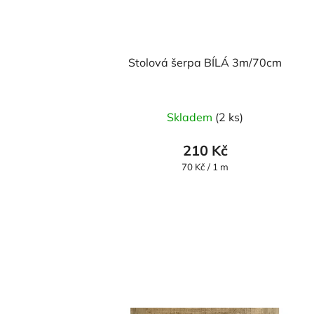
Stolová šerpa BÍLÁ 3m/70cm
Skladem
(2 ks)
210 Kč
Měrná
70 Kč / 1 m
cena: