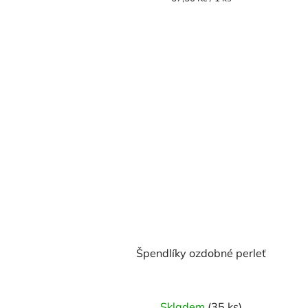
cena:
Špendlíky ozdobné perleť
Skladem
(35 ks)