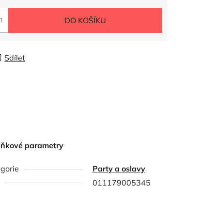
DO KOŠÍKU
Sdílet
lňkové parametry
gorie
Party a oslavy
011179005345