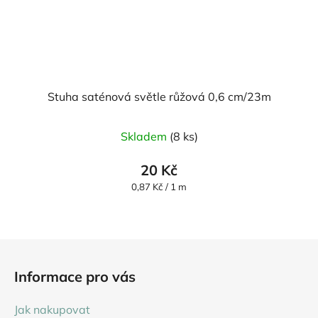
Stuha saténová světle růžová 0,6 cm/23m
Skladem
(8 ks)
20 Kč
Měrná
0,87 Kč / 1 m
cena:
Z
á
Informace pro vás
p
a
Jak nakupovat