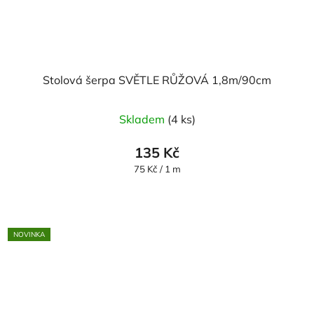
Stolová šerpa SVĚTLE RŮŽOVÁ 1,8m/90cm
Skladem
(4 ks)
135 Kč
Měrná
75 Kč / 1 m
cena:
NOVINKA