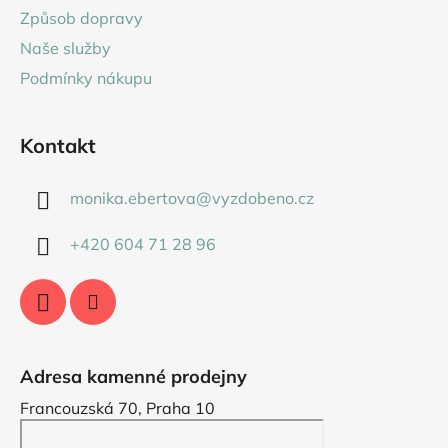
t
Způsob dopravy
í
Naše služby
Podmínky nákupu
Kontakt
monika.ebertova
@
vyzdobeno.cz
+420 604 71 28 96
Adresa kamenné prodejny
Francouzská 70, Praha 10