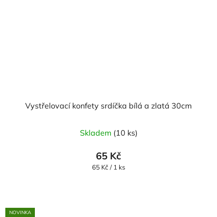
Vystřelovací konfety srdíčka bílá a zlatá 30cm
Skladem
(10 ks)
65 Kč
Měrná
65 Kč / 1 ks
cena:
NOVINKA