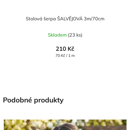
Stolová šerpa ŠALVĚJOVÁ 3m/70cm
Průměrné
Skladem
(23 ks)
hodnocení
produktu
210 Kč
je
Měrná
70 Kč / 1 m
cena:
5,0
z
5
hvězdiček.
Podobné produkty