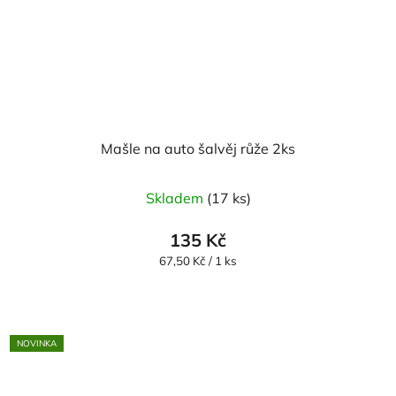
Mašle na auto šalvěj růže 2ks
Skladem
(17 ks)
135 Kč
Měrná
67,50 Kč / 1 ks
cena:
NOVINKA