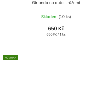
Girlanda na auto s růžemi
Průměrné
Skladem
(10 ks)
hodnocení
produktu
650 Kč
je
Měrná
650 Kč / 1 ks
cena:
5,0
z
5
NOVINKA
hvězdiček.