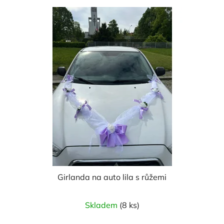
Girlanda na auto lila s růžemi
Průměrné
Skladem
(8 ks)
hodnocení
produktu