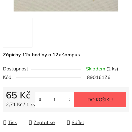
Zápichy 12x hodiny a 12x šampus
Dostupnost
Skladem
(2 ks)
Kód:
890161Z6
65 Kč
DO KOŠÍKU
Měrná cena:
2,71 Kč / 1 ks
Tisk
Zeptat se
Sdílet