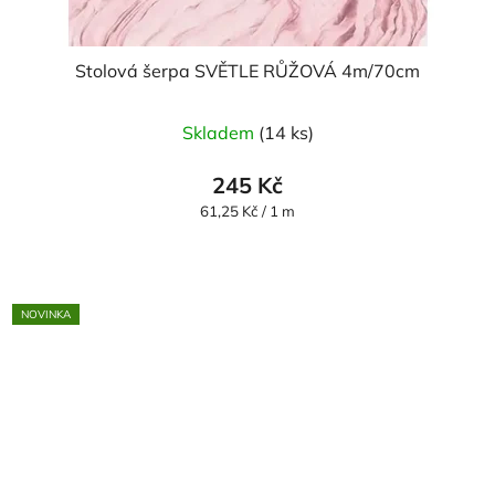
Stolová šerpa SVĚTLE RŮŽOVÁ 4m/70cm
Skladem
(14 ks)
245 Kč
Měrná
61,25 Kč / 1 m
cena:
NOVINKA