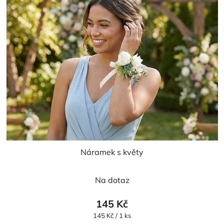
Náramek s květy
Na dotaz
145 Kč
Měrná
145 Kč / 1 ks