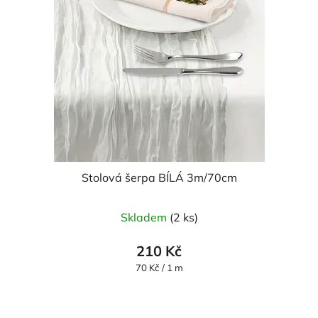
Stolová šerpa BÍLÁ 3m/70cm
Skladem
(2 ks)
210 Kč
Měrná
70 Kč / 1 m
cena: