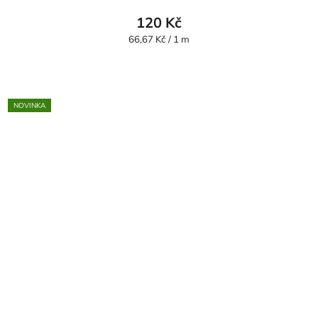
120 Kč
Měrná
66,67 Kč / 1 m
cena:
NOVINKA