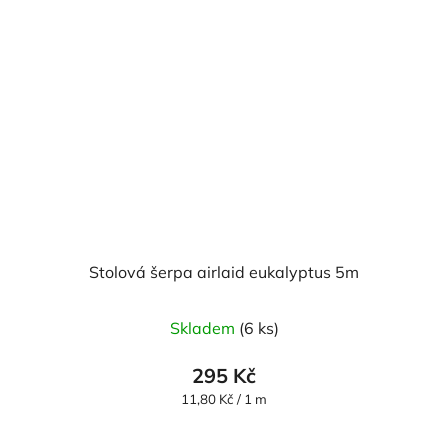
Stolová šerpa airlaid eukalyptus 5m
Skladem
(6 ks)
295 Kč
Měrná
11,80 Kč / 1 m
cena: