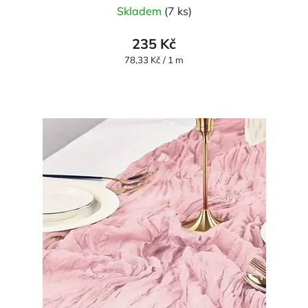
Skladem
(7 ks)
235 Kč
Měrná
78,33 Kč / 1 m
cena: