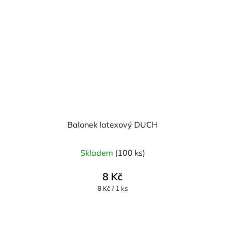
Balonek latexový DUCH
Skladem
(100 ks)
8 Kč
Měrná
8 Kč / 1 ks
cena: