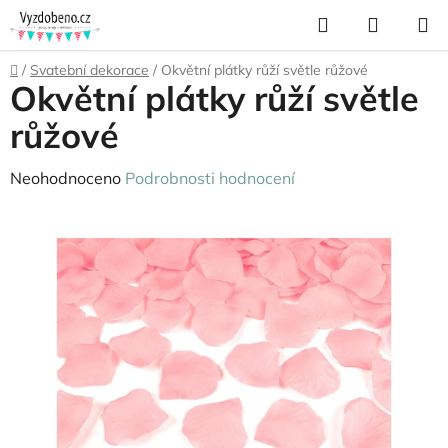
Přejít
Hledat
NÁKUP
na
KOŠÍK
obsah
Domů
/
Svatební dekorace
/
Okvětní plátky růží světle růžové
Okvětní plátky růží světle
růžové
Průměrné
Neohodnoceno
Podrobnosti hodnocení
hodnocení
produktu
je
0,0
z
5
hvězdiček.