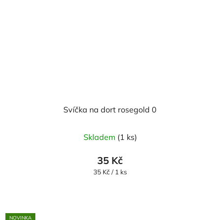
Svíčka na dort rosegold 0
Skladem
(1 ks)
35 Kč
Měrná
35 Kč / 1 ks
cena:
NOVINKA