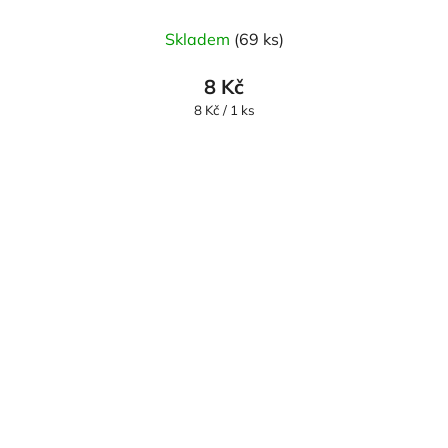
Skladem
(69 ks)
8 Kč
Měrná
8 Kč / 1 ks
cena: