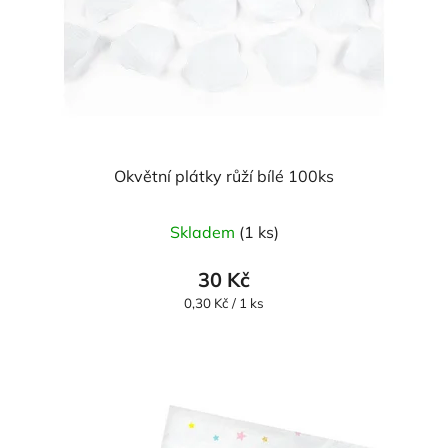
Okvětní plátky růží bílé 100ks
Průměrné
Skladem
(1 ks)
hodnocení
produktu
30 Kč
je
Měrná
0,30 Kč / 1 ks
cena:
5,0
z
5
hvězdiček.