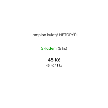
Lampion kulatý NETOPÝŘI
Skladem
(5 ks)
45 Kč
Měrná
45 Kč / 1 ks
cena: