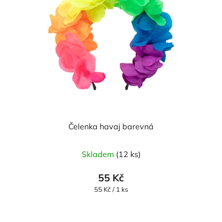
Čelenka havaj barevná
Skladem
(12 ks)
55 Kč
Měrná
55 Kč / 1 ks
cena: