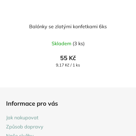
Balónky se zlatými konfetkami 6ks
Průměrné
Skladem
(3 ks)
hodnocení
produktu
55 Kč
je
Měrná
9,17 Kč / 1 ks
cena:
5,0
z
5
Z
hvězdiček.
á
Informace pro vás
p
a
Jak nakupovat
t
Způsob dopravy
í
Naše služby