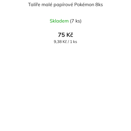
Talíře malé papírové Pokémon 8ks
Skladem
(7 ks)
75 Kč
Měrná
9,38 Kč / 1 ks
cena: