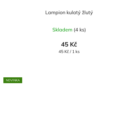
Lampion kulatý žlutý
Skladem
(4 ks)
45 Kč
Měrná
45 Kč / 1 ks
cena:
NOVINKA