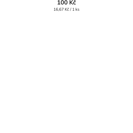
100 Kč
Měrná
16,67 Kč / 1 ks
cena: