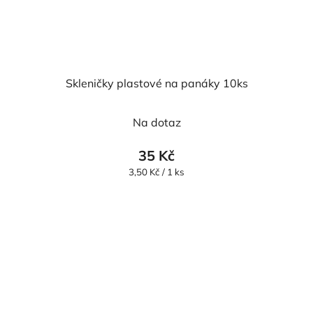
Skleničky plastové na panáky 10ks
Na dotaz
35 Kč
Měrná
3,50 Kč / 1 ks
cena: