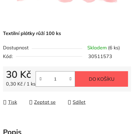
Textilní plátky růží 100 ks
Dostupnost
Skladem
(6 ks)
Kód:
30511573
30 Kč
DO KOŠÍKU
Měrná cena:
0,30 Kč / 1 ks
Tisk
Zeptat se
Sdílet
Popis