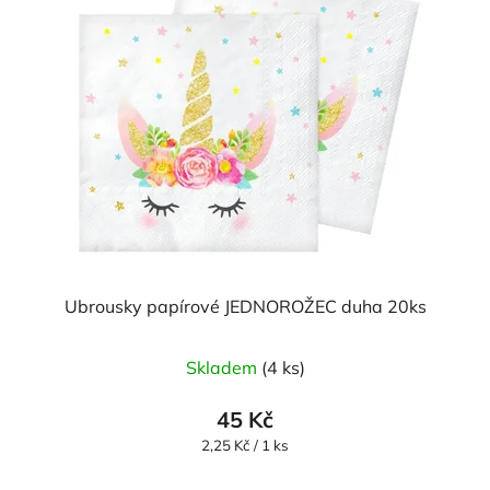
Ubrousky papírové JEDNOROŽEC duha 20ks
Skladem
(4 ks)
45 Kč
Měrná
2,25 Kč / 1 ks
cena: