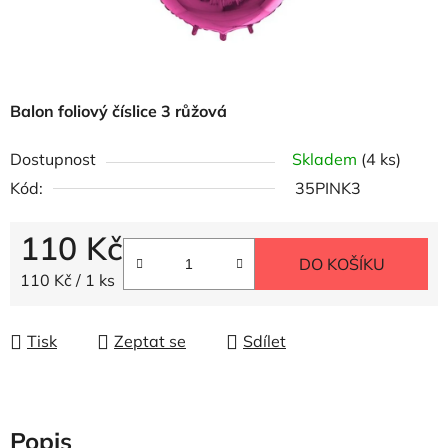
Balon foliový číslice 3 růžová
Dostupnost
Skladem
(4 ks)
Kód:
35PINK3
110 Kč
DO KOŠÍKU
Měrná cena:
110 Kč / 1 ks
Tisk
Zeptat se
Sdílet
Popis