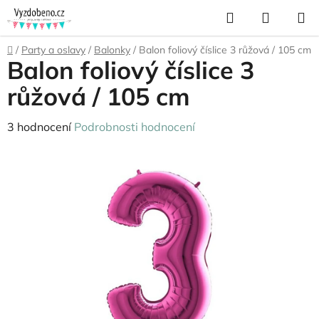
Přejít
Hledat
NÁKUP
na
KOŠÍK
obsah
Domů
/
Party a oslavy
/
Balonky
/
Balon foliový číslice 3 růžová / 105 cm
Balon foliový číslice 3
růžová / 105 cm
Průměrné
3 hodnocení
Podrobnosti hodnocení
hodnocení
produktu
je
5,0
z
5
hvězdiček.