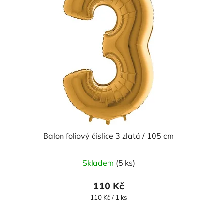
Balon foliový číslice 3 zlatá / 105 cm
Skladem
(5 ks)
110 Kč
Měrná
110 Kč / 1 ks
cena: