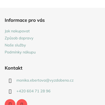
Z
á
Informace pro vás
p
a
Jak nakupovat
t
Způsob dopravy
í
Naše služby
Podmínky nákupu
Kontakt
monika.ebertova
@
vyzdobeno.cz
+420 604 71 28 96