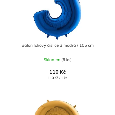
Balon foliový číslice 3 modrá / 105 cm
Skladem
(6 ks)
110 Kč
Měrná
110 Kč / 1 ks
cena: