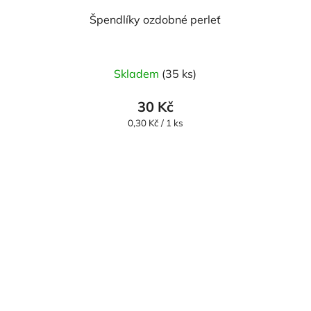
Špendlíky ozdobné perleť
Skladem
(35 ks)
30 Kč
Měrná
0,30 Kč / 1 ks
cena: