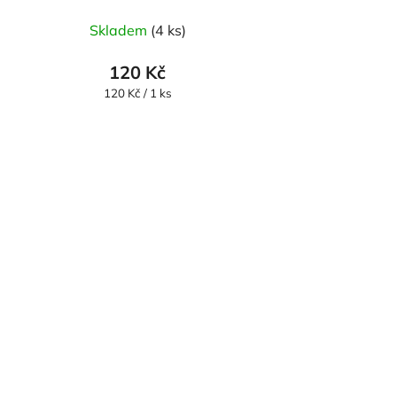
Skladem
(4 ks)
120 Kč
Měrná
120 Kč / 1 ks
cena: