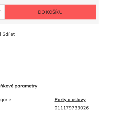
DO KOŠÍKU
Sdílet
lňkové parametry
gorie
Party a oslavy
011179733026