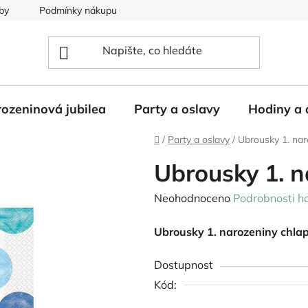
by
Podmínky nákupu
ozeninová jubilea
Party a oslavy
Hodiny a 
Domů
/
Party a oslavy
/
Ubrousky 1. na
Ubrousky 1. 
Průměrné
Neohodnoceno
Podrobnosti h
hodnocení
Ubrousky 1. narozeniny chla
produktu
je
Dostupnost
0,0
Kód:
z