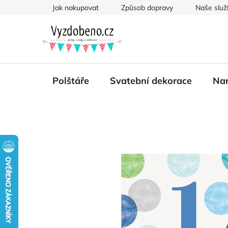
Přejít
Jak nakupovat
Způsob dopravy
Naše služ
na
obsah
Polštáře
Svatební dekorace
Nar