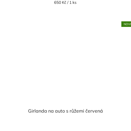
je
Měrná
650 Kč / 1 ks
cena:
5,0
z
5
NOV
hvězdiček.
Girlanda na auto s růžemi červená