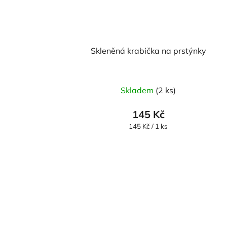
Skleněná krabička na prstýnky
Skladem
(2 ks)
145 Kč
Měrná
145 Kč / 1 ks
cena: