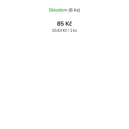
Skladem
(6 ks)
85 Kč
Měrná
10,63 Kč / 1 ks
cena: