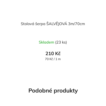
Stolová šerpa ŠALVĚJOVÁ 3m/70cm
Průměrné
Skladem
(23 ks)
hodnocení
produktu
210 Kč
je
Měrná
70 Kč / 1 m
cena:
5,0
z
5
hvězdiček.
Podobné produkty