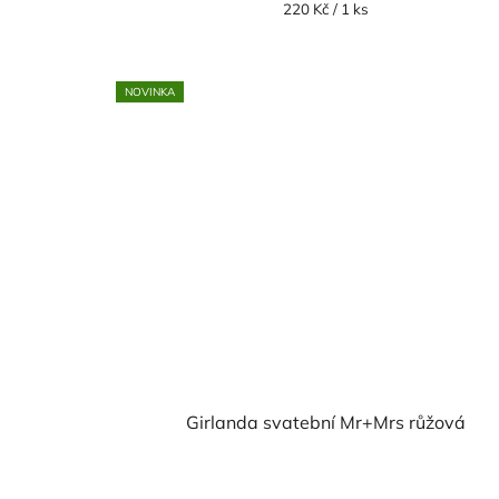
Měrná
220 Kč / 1 ks
cena:
NOVINKA
Girlanda svatební Mr+Mrs růžová