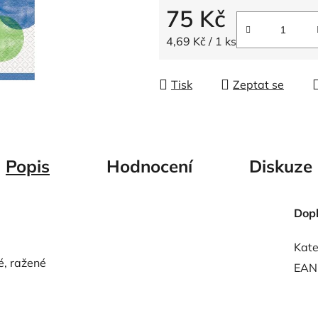
5
75 Kč
hvězdiček.
Měrná cena:
4,69 Kč / 1 ks
Tisk
Zeptat se
Popis
Hodnocení
Diskuze
Dop
Kate
é, ražené
EAN