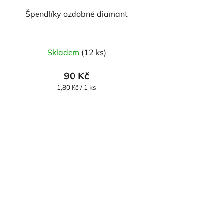
Špendlíky ozdobné diamant
Skladem
(12 ks)
90 Kč
Měrná
1,80 Kč / 1 ks
cena: