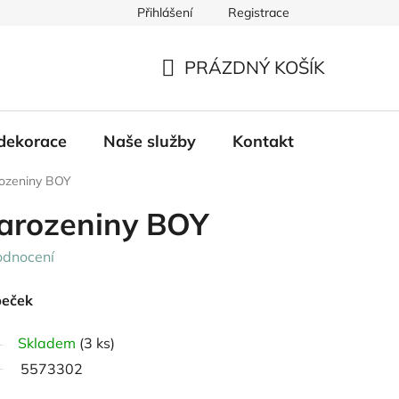
Přihlášení
Registrace
PRÁZDNÝ KOŠÍK
NÁKUPNÍ
KOŠÍK
dekorace
Naše služby
Kontakt
rozeniny BOY
narozeniny BOY
odnocení
peček
Skladem
(3 ks)
5573302