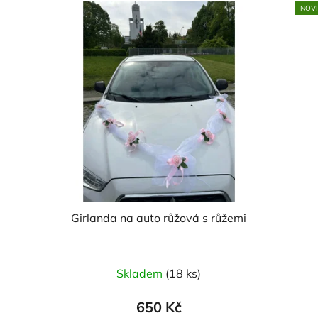
NOV
Girlanda na auto růžová s růžemi
Průměrné
Skladem
(18 ks)
hodnocení
produktu
650 Kč