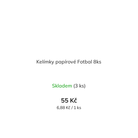
Kelímky papírové Fotbal 8ks
Skladem
(3 ks)
55 Kč
Měrná
6,88 Kč / 1 ks
cena: