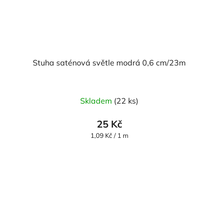
Stuha saténová světle modrá 0,6 cm/23m
Skladem
(22 ks)
25 Kč
Měrná
1,09 Kč / 1 m
cena: