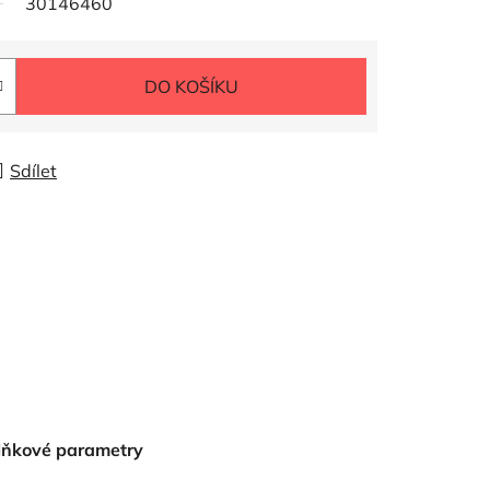
30146460
DO KOŠÍKU
Sdílet
lňkové parametry