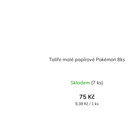
Talíře malé papírové Pokémon 8ks
Skladem
(7 ks)
75 Kč
Měrná
9,38 Kč / 1 ks
cena: