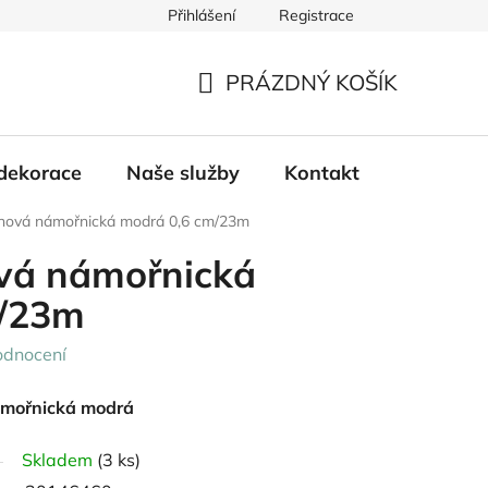
Přihlášení
Registrace
PRÁZDNÝ KOŠÍK
NÁKUPNÍ
KOŠÍK
dekorace
Naše služby
Kontakt
nová námořnická modrá 0,6 cm/23m
vá námořnická
m/23m
odnocení
ámořnická modrá
Skladem
(3 ks)