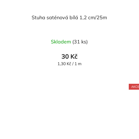
Stuha saténová bílá 1,2 cm/25m
Skladem
(31 ks)
30 Kč
Měrná
1,30 Kč / 1 m
cena:
AKC