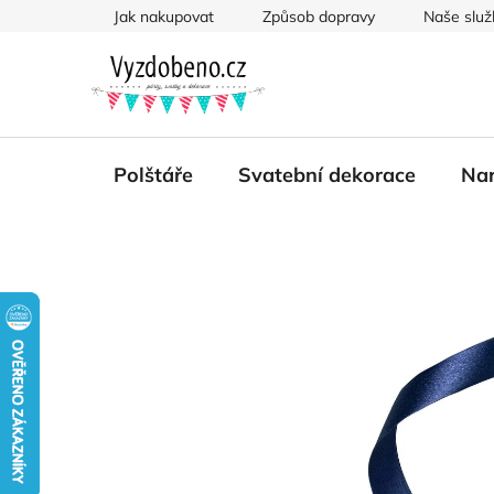
Přejít
Jak nakupovat
Způsob dopravy
Naše služ
na
obsah
Polštáře
Svatební dekorace
Nar