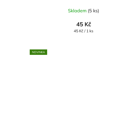
Skladem
(5 ks)
45 Kč
Měrná
45 Kč / 1 ks
cena:
NOVINKA