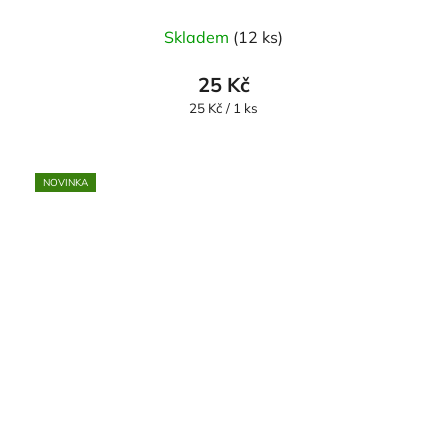
Skladem
(12 ks)
25 Kč
Měrná
25 Kč / 1 ks
cena:
NOVINKA