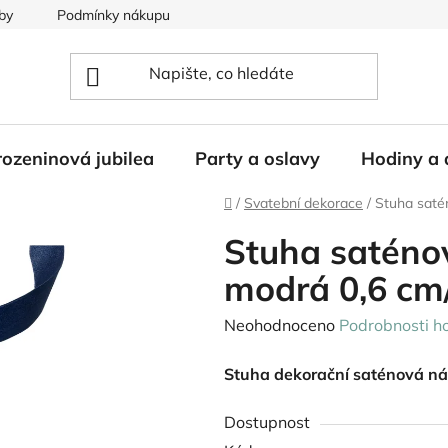
by
Podmínky nákupu
ozeninová jubilea
Party a oslavy
Hodiny a 
Domů
/
Svatební dekorace
/
Stuha saté
Stuha saténo
modrá 0,6 c
Průměrné
Neohodnoceno
Podrobnosti h
hodnocení
Stuha dekorační saténová n
produktu
je
Dostupnost
0,0