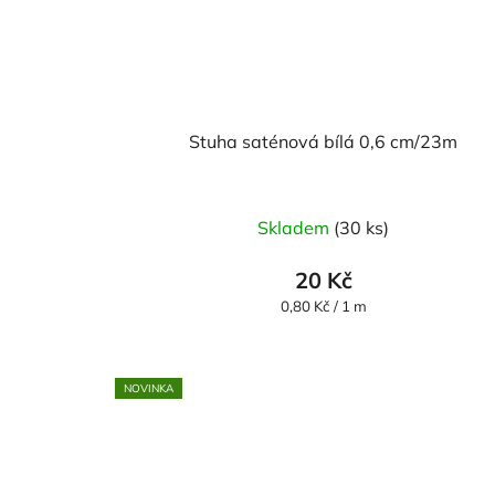
Stuha saténová bílá 0,6 cm/23m
Průměrné
Skladem
(30 ks)
hodnocení
produktu
20 Kč
je
Měrná
0,80 Kč / 1 m
cena:
5,0
z
5
NOVINKA
hvězdiček.