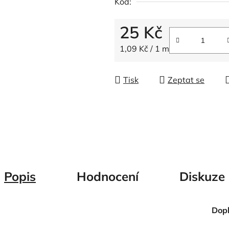
Kód:
z
5
25 Kč
hvězdiček.
Měrná cena:
1,09 Kč / 1 m
Tisk
Zeptat se
Popis
Hodnocení
Diskuze
Dop