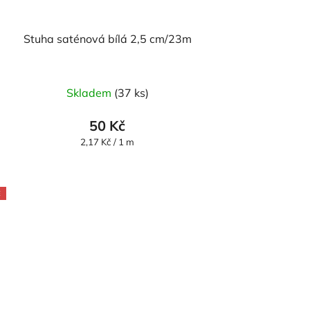
Stuha saténová bílá 2,5 cm/23m
Průměrné
Skladem
(37 ks)
hodnocení
produktu
50 Kč
je
Měrná
2,17 Kč / 1 m
cena:
5,0
z
5
E
hvězdiček.