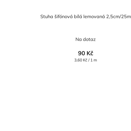
Stuha šifónová bílá lemovaná 2,5cm/25m
Průměrné
Na dotaz
hodnocení
produktu
90 Kč
je
Měrná
3,60 Kč / 1 m
cena:
5,0
z
5
hvězdiček.