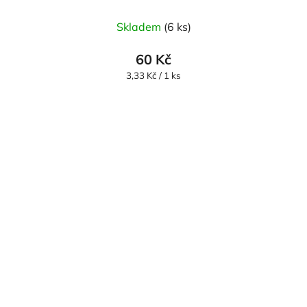
Skladem
(6 ks)
60 Kč
Měrná
3,33 Kč / 1 ks
cena: