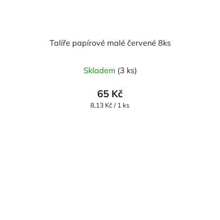
Talíře papírové malé červené 8ks
Skladem
(3 ks)
65 Kč
Měrná
8,13 Kč / 1 ks
cena: