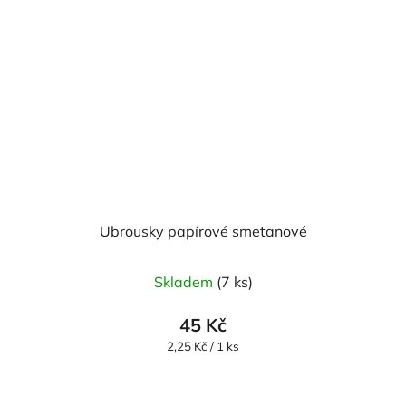
Ubrousky papírové smetanové
Skladem
(7 ks)
45 Kč
Měrná
2,25 Kč / 1 ks
cena: