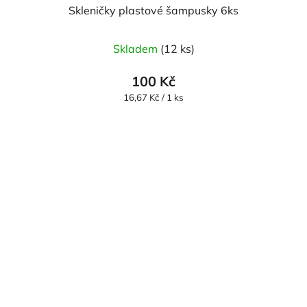
Skleničky plastové šampusky 6ks
Skladem
(12 ks)
100 Kč
Měrná
16,67 Kč / 1 ks
cena: