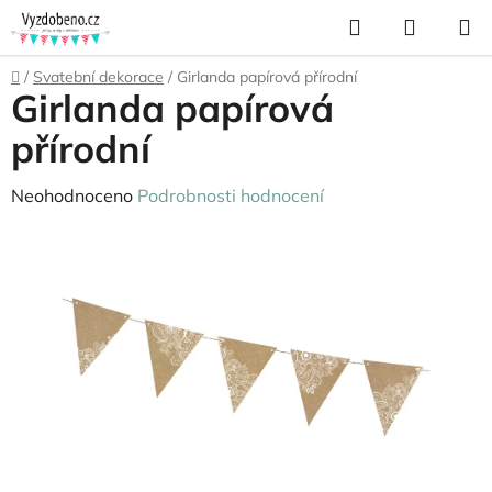
Přejít
Hledat
NÁKUP
na
KOŠÍK
obsah
Domů
/
Svatební dekorace
/
Girlanda papírová přírodní
Girlanda papírová
přírodní
Průměrné
Neohodnoceno
Podrobnosti hodnocení
hodnocení
produktu
je
0,0
z
5
hvězdiček.