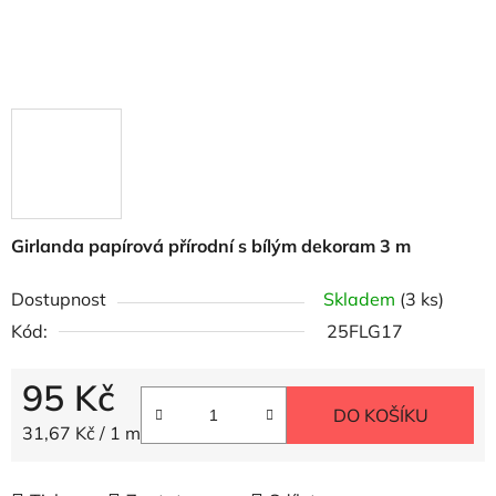
Girlanda papírová přírodní s bílým dekoram 3 m
Dostupnost
Skladem
(3 ks)
Kód:
25FLG17
95 Kč
DO KOŠÍKU
Měrná cena:
31,67 Kč / 1 m