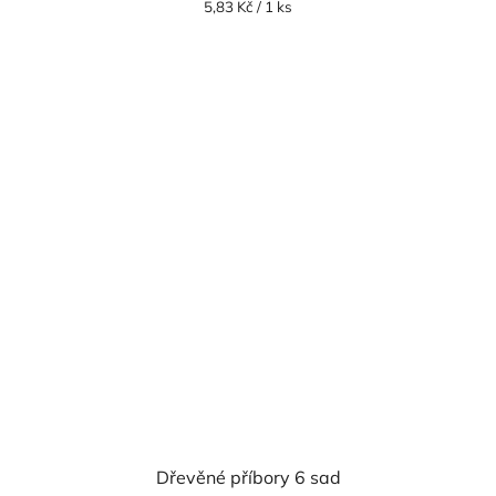
Měrná
5,83 Kč / 1 ks
cena:
Dřevěné příbory 6 sad