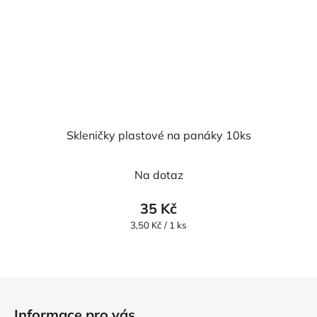
Skleničky plastové na panáky 10ks
Na dotaz
35 Kč
Měrná
3,50 Kč / 1 ks
cena:
Z
á
Informace pro vás