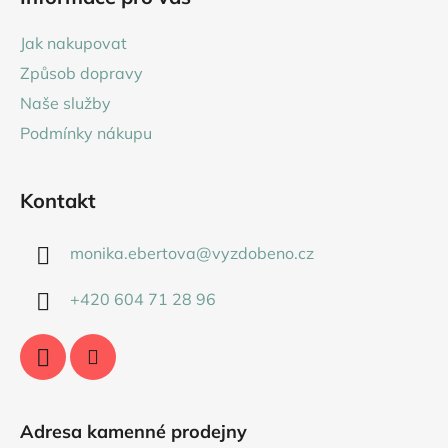
p
a
Jak nakupovat
t
Způsob dopravy
í
Naše služby
Podmínky nákupu
Kontakt
monika.ebertova
@
vyzdobeno.cz
+420 604 71 28 96
Adresa kamenné prodejny