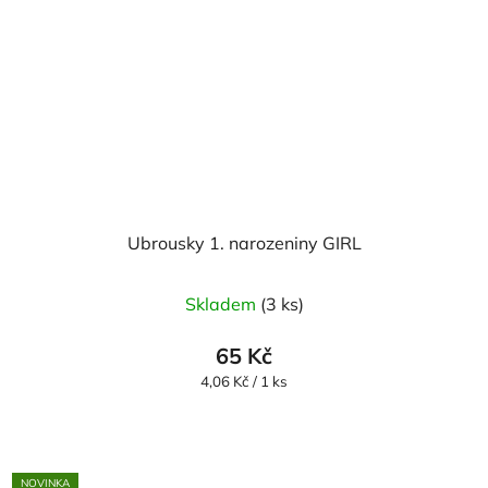
Ubrousky 1. narozeniny GIRL
Skladem
(3 ks)
65 Kč
Měrná
4,06 Kč / 1 ks
cena:
NOVINKA