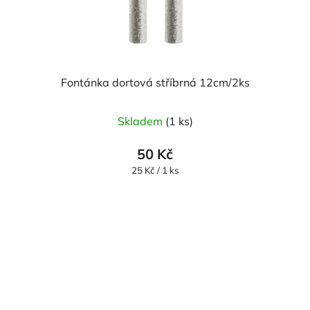
Fontánka dortová stříbrná 12cm/2ks
Skladem
(1 ks)
50 Kč
Měrná
25 Kč / 1 ks
cena: