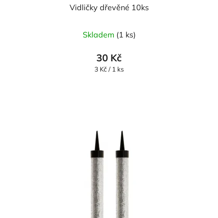
Vidličky dřevěné 10ks
Skladem
(1 ks)
30 Kč
Měrná
3 Kč / 1 ks
cena: