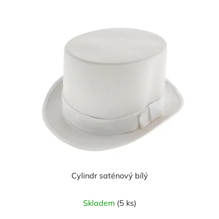
Cylindr saténový bílý
Průměrné
Skladem
(5 ks)
hodnocení