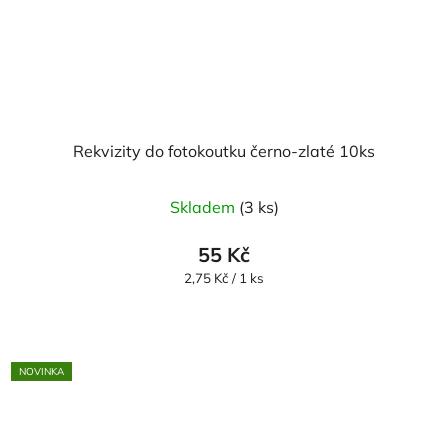
Rekvizity do fotokoutku černo-zlaté 10ks
Skladem
(3 ks)
55 Kč
Měrná
2,75 Kč / 1 ks
cena:
NOVINKA