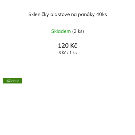
Skleničky plastové na panáky 40ks
Skladem
(2 ks)
120 Kč
Měrná
3 Kč / 1 ks
cena:
NOVINKA