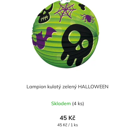
Lampion kulatý zelený HALLOWEEN
Skladem
(4 ks)
45 Kč
Měrná
45 Kč / 1 ks
cena: