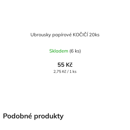
Ubrousky papírové KOČIČÍ 20ks
Průměrné
Skladem
(6 ks)
hodnocení
produktu
55 Kč
je
Měrná
2,75 Kč / 1 ks
cena:
5,0
z
5
hvězdiček.
Podobné produkty