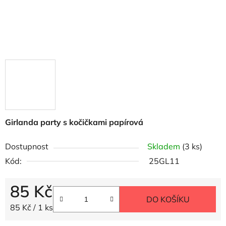
Girlanda party s kočičkami papírová
Dostupnost
Skladem
(3 ks)
Kód:
25GL11
85 Kč
DO KOŠÍKU
Měrná cena:
85 Kč / 1 ks