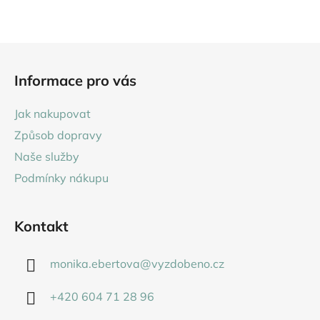
cena:
5,0
z
5
Z
hvězdiček.
á
Informace pro vás
p
a
Jak nakupovat
t
Způsob dopravy
í
Naše služby
Podmínky nákupu
Kontakt
monika.ebertova
@
vyzdobeno.cz
+420 604 71 28 96