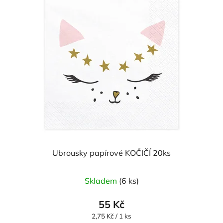
Ubrousky papírové KOČIČÍ 20ks
Průměrné
Skladem
(6 ks)
hodnocení
produktu
55 Kč
je
Měrná
2,75 Kč / 1 ks