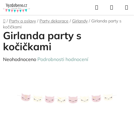
Přejít
Hledat
NÁKUP
na
KOŠÍK
obsah
Domů
/
Party a oslavy
/
Party dekorace
/
Girlandy
/
Girlanda party s
kočičkami
Girlanda party s
kočičkami
Průměrné
Neohodnoceno
Podrobnosti hodnocení
hodnocení
produktu
je
0,0
z
5
hvězdiček.