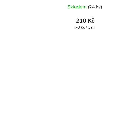
Skladem
(24 ks)
210 Kč
Měrná
70 Kč / 1 m
cena: