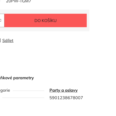
20PW-TGM7
DO KOŠÍKU
Sdílet
lňkové parametry
gorie
Party a oslavy
5901238678007