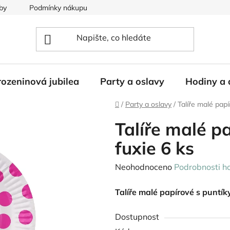
by
Podmínky nákupu
ozeninová jubilea
Party a oslavy
Hodiny a 
Domů
/
Party a oslavy
/
Talíře malé papí
Talíře malé p
fuxie 6 ks
Průměrné
Neohodnoceno
Podrobnosti h
hodnocení
Talíře malé papírové s puntík
produktu
je
Dostupnost
0,0