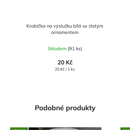
Krabička na výslužku bílá se zlatým
ornamentem
Skladem
(91 ks)
20 Kč
Měrná
20 Kč / 1 ks
cena:
Podobné produkty