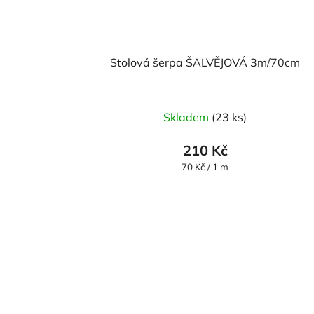
Stolová šerpa ŠALVĚJOVÁ 3m/70cm
Průměrné
Skladem
(23 ks)
hodnocení
produktu
210 Kč
je
Měrná
70 Kč / 1 m
cena:
5,0
z
5
hvězdiček.