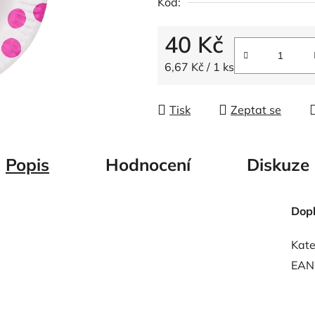
Kód:
z
5
40 Kč
hvězdiček.
Měrná cena:
6,67 Kč / 1 ks
Tisk
Zeptat se
Popis
Hodnocení
Diskuze
Dop
Kate
EAN