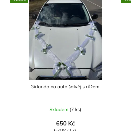
NOVINKA
NOV
Girlanda na auto šalvěj s růžemi
Skladem
(7 ks)
650 Kč
Měrná
650 Kč / 1 ks