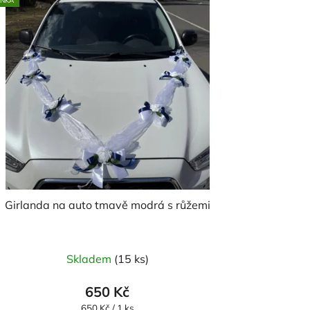
INKA
Girlanda na auto tmavě modrá s růžemi
Skladem
(15 ks)
650 Kč
Měrná
650 Kč / 1 ks