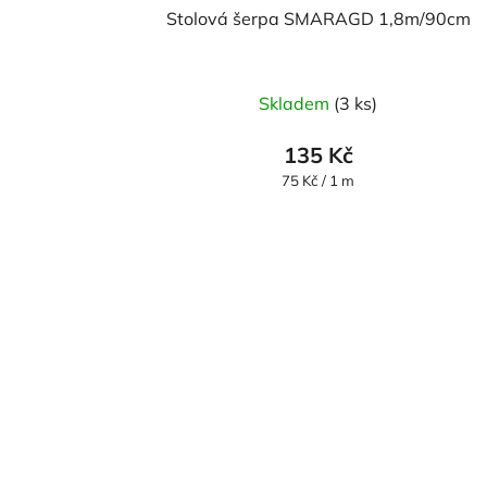
Stolová šerpa SMARAGD 1,8m/90cm
Skladem
(3 ks)
135 Kč
Měrná
75 Kč / 1 m
cena: