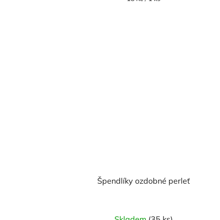
cena:
Špendlíky ozdobné perleť
Skladem
(35 ks)