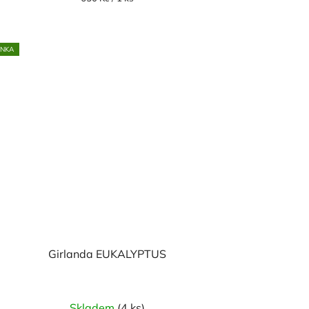
cena:
INKA
Girlanda EUKALYPTUS
Skladem
(4 ks)