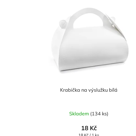
Krabička na výslužku bílá
Skladem
(134 ks)
18 Kč
Měrná
18 Kč / 1 ks