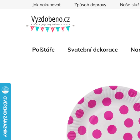
Přejít
Jak nakupovat
Způsob dopravy
Naše služ
na
obsah
Polštáře
Svatební dekorace
Nar