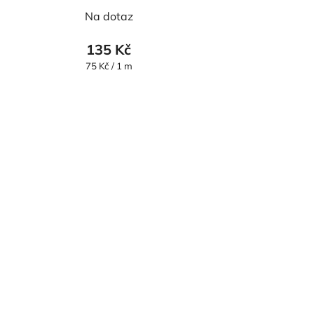
Na dotaz
135 Kč
Měrná
75 Kč / 1 m
cena: