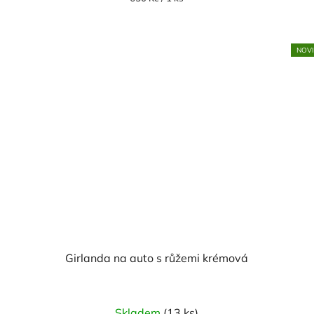
cena:
NOV
Girlanda na auto s růžemi krémová
Skladem
(13 ks)