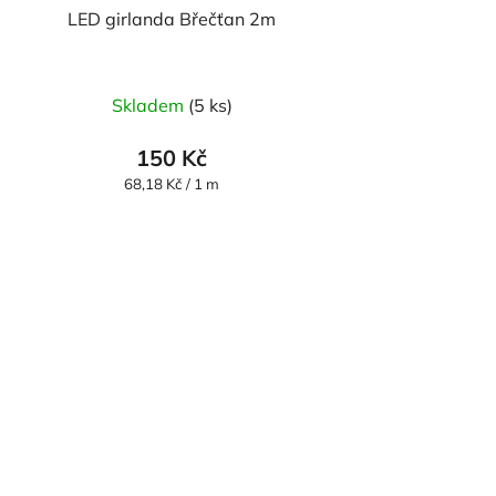
LED girlanda Břečťan 2m
Skladem
(5 ks)
150 Kč
Měrná
68,18 Kč / 1 m
cena: