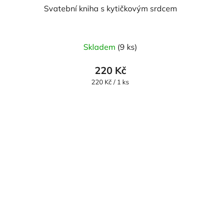
Svatební kniha s kytičkovým srdcem
Skladem
(9 ks)
220 Kč
Měrná
220 Kč / 1 ks
cena: