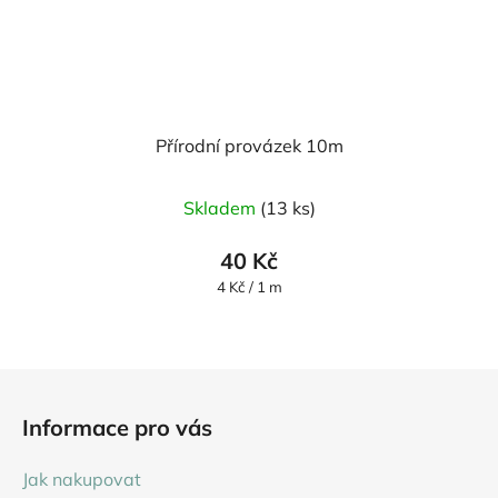
Přírodní provázek 10m
Skladem
(13 ks)
40 Kč
Měrná
4 Kč / 1 m
cena:
Z
á
Informace pro vás
p
a
Jak nakupovat