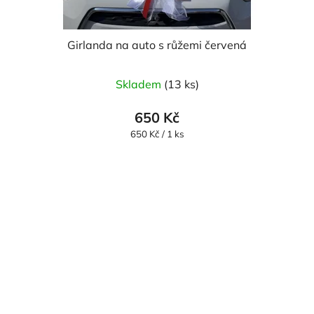
Girlanda na auto s růžemi červená
Skladem
(13 ks)
650 Kč
Měrná
650 Kč / 1 ks
cena: