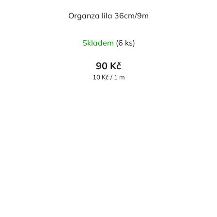
Organza lila 36cm/9m
Průměrné
Skladem
(6 ks)
hodnocení
produktu
90 Kč
je
Měrná
10 Kč / 1 m
cena:
5,0
z
5
hvězdiček.