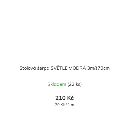
Stolová šerpa SVĚTLE MODRÁ 3m/š70cm
Průměrné
Skladem
(22 ks)
hodnocení
produktu
210 Kč
je
Měrná
70 Kč / 1 m
cena:
5,0
z
5