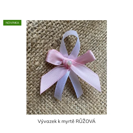
cena:
5,0
z
5
NOVINKA
hvězdiček.
Vývazek k myrtě RŮŽOVÁ