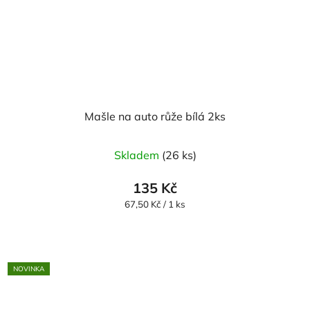
Mašle na auto růže bílá 2ks
Skladem
(26 ks)
135 Kč
Měrná
67,50 Kč / 1 ks
cena:
NOVINKA