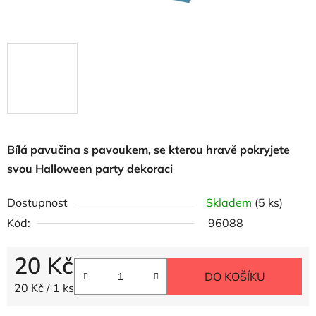
Bílá pavučina s pavoukem, se
kterou hravě pokryjete
svou Halloween party dekoraci
Dostupnost
Skladem
(5 ks)
Kód:
96088
20 Kč
DO KOŠÍKU
Měrná cena:
20 Kč / 1 ks