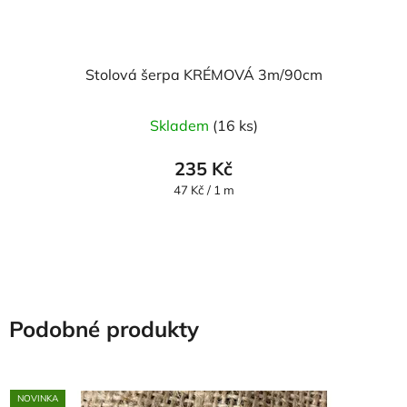
Stolová šerpa KRÉMOVÁ 3m/90cm
Skladem
(16 ks)
235 Kč
Měrná
47 Kč / 1 m
cena:
Podobné produkty
NOVINKA