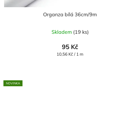
Organza bílá 36cm/9m
Průměrné
Skladem
(19 ks)
hodnocení
produktu
95 Kč
je
Měrná
10,56 Kč / 1 m
cena:
5,0
z
5
NOVINKA
hvězdiček.