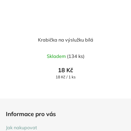
Krabička na výslužku bílá
Skladem
(134 ks)
18 Kč
Měrná
18 Kč / 1 ks
cena:
Z
á
Informace pro vás
p
a
Jak nakupovat