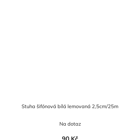
hvězdiček.
Stuha šifónová bílá lemovaná 2,5cm/25m
Průměrné
Na dotaz
hodnocení
produktu
90 Kč