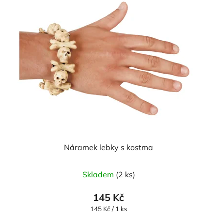
Náramek lebky s kostma
Průměrné
Skladem
(2 ks)
hodnocení
produktu
145 Kč
je
Měrná
145 Kč / 1 ks