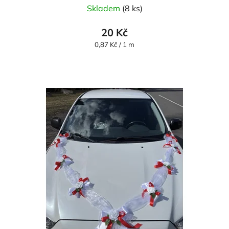
Skladem
(8 ks)
20 Kč
Měrná
0,87 Kč / 1 m
cena: