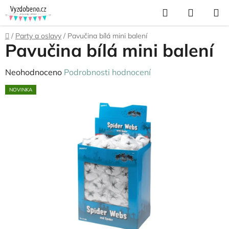
Přejít
Hledat
NÁKUP
na
KOŠÍK
obsah
Domů
/
Party a oslavy
/
Pavučina bílá mini balení
Pavučina bílá mini balení
Průměrné
Neohodnoceno
Podrobnosti hodnocení
hodnocení
NOVINKA
produktu
je
0,0
z
5
hvězdiček.