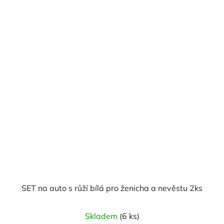
SET na auto s růží bílá pro ženicha a nevěstu 2ks
Průměrné
Skladem
(6 ks)
hodnocení