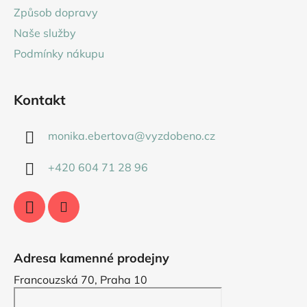
t
Způsob dopravy
í
Naše služby
Podmínky nákupu
Kontakt
monika.ebertova
@
vyzdobeno.cz
+420 604 71 28 96
Adresa kamenné prodejny
Francouzská 70, Praha 10