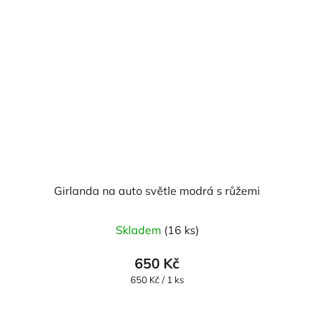
Girlanda na auto světle modrá s růžemi
Skladem
(16 ks)
650 Kč
Měrná
650 Kč / 1 ks
cena: