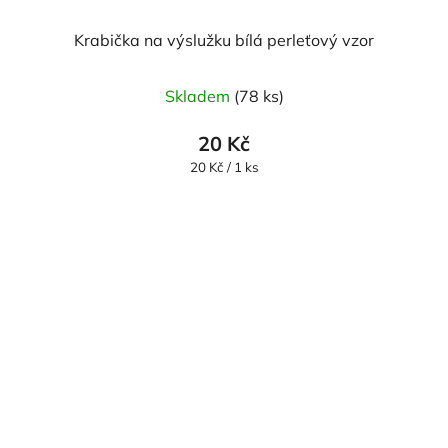
Krabička na výslužku bílá perleťový vzor
Skladem
(78 ks)
20 Kč
Měrná
20 Kč / 1 ks
cena: