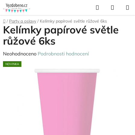
Přejít
Hledat
NÁKUP
na
KOŠÍK
obsah
Domů
/
Party a oslavy
/
Kelímky papírové světle růžové 6ks
Kelímky papírové světle
růžové 6ks
Průměrné
Neohodnoceno
Podrobnosti hodnocení
hodnocení
NOVINKA
produktu
je
0,0
z
5
hvězdiček.