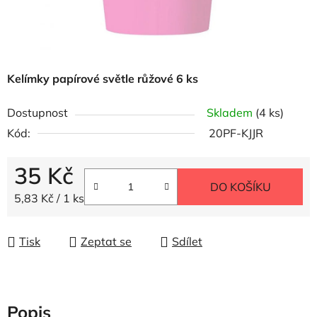
Kelímky papírové světle růžové 6 ks
Dostupnost
Skladem
(4 ks)
Kód:
20PF-KJJR
35 Kč
DO KOŠÍKU
Měrná cena:
5,83 Kč / 1 ks
Tisk
Zeptat se
Sdílet
Popis