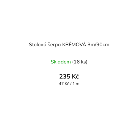
Stolová šerpa KRÉMOVÁ 3m/90cm
Skladem
(16 ks)
235 Kč
Měrná
47 Kč / 1 m
cena: