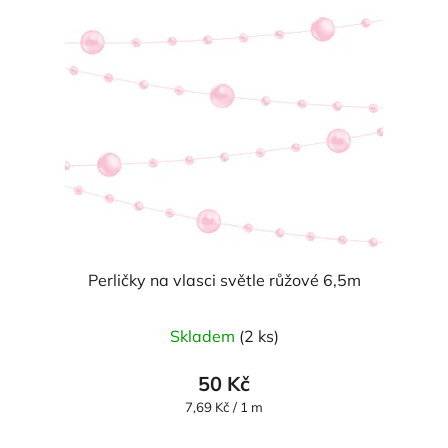
Perličky na vlasci světle růžové 6,5m
Skladem
(2 ks)
50 Kč
Měrná
7,69 Kč / 1 m
cena: