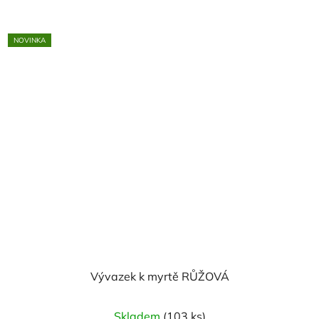
NOVINKA
Vývazek k myrtě RŮŽOVÁ
Skladem
(103 ks)