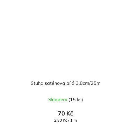
Stuha saténová bílá 3,8cm/25m
Skladem
(15 ks)
70 Kč
Měrná
2,80 Kč / 1 m
cena: