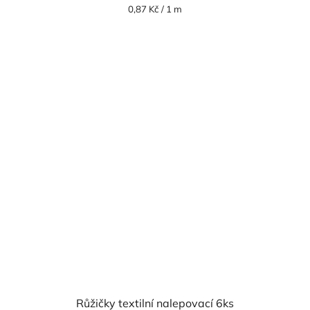
Měrná
0,87 Kč / 1 m
cena:
Růžičky textilní nalepovací 6ks