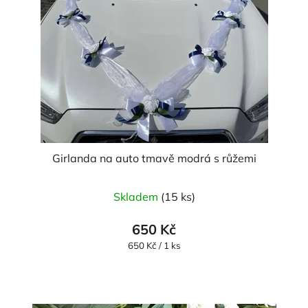
Girlanda na auto tmavě modrá s růžemi
Skladem
(15 ks)
650 Kč
Měrná
650 Kč / 1 ks
cena: