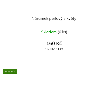
Náramek perlový s květy
Skladem
(6 ks)
160 Kč
Měrná
160 Kč / 1 ks
cena:
NOVINKA