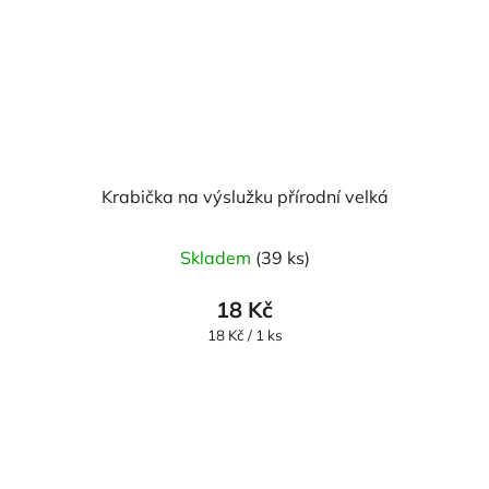
Krabička na výslužku přírodní velká
Skladem
(39 ks)
18 Kč
Měrná
18 Kč / 1 ks
cena: