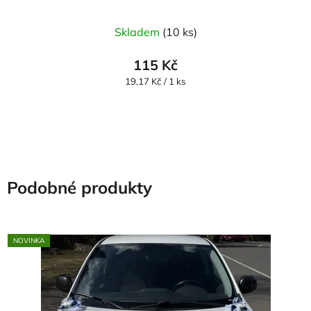
Průměrné
Skladem
(10 ks)
hodnocení
produktu
115 Kč
je
Měrná
19,17 Kč / 1 ks
cena:
5,0
z
5
hvězdiček.
Podobné produkty
NOVINKA