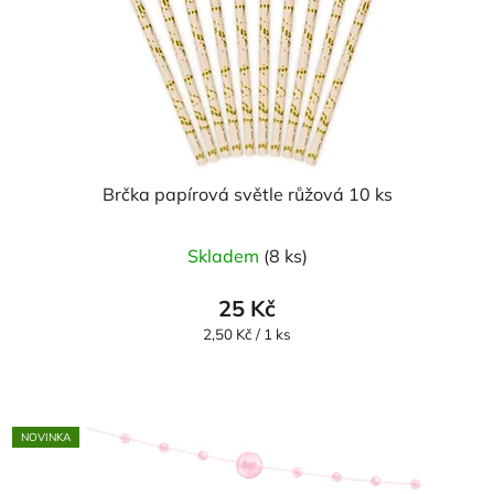
Brčka papírová světle růžová 10 ks
Skladem
(8 ks)
25 Kč
Měrná
2,50 Kč / 1 ks
cena:
NOVINKA