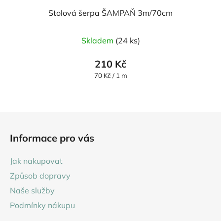
Stolová šerpa ŠAMPAŇ 3m/70cm
Skladem
(24 ks)
210 Kč
Měrná
70 Kč / 1 m
cena:
Z
á
Informace pro vás
p
a
Jak nakupovat
t
Způsob dopravy
í
Naše služby
Podmínky nákupu