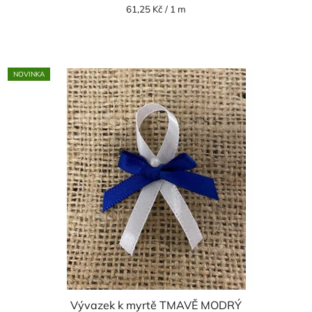
Měrná
61,25 Kč / 1 m
cena:
NOVINKA
Vývazek k myrtě TMAVĚ MODRÝ