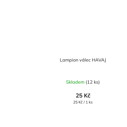
Lampion válec HAVAJ
Skladem
(12 ks)
25 Kč
Měrná
25 Kč / 1 ks
cena: