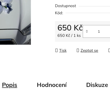
z
Dostupnost
5
Kód:
hvězdiček.
650 Kč
Měrná cena:
650 Kč / 1 ks
Tisk
Zeptat se
Popis
Hodnocení
Diskuze