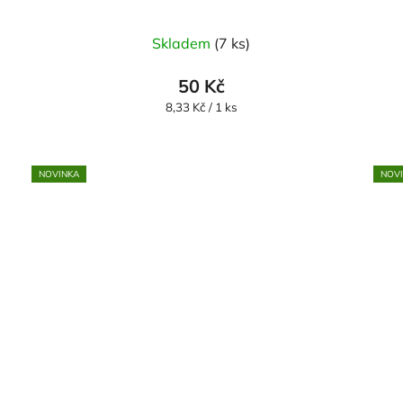
Skladem
(7 ks)
50 Kč
Měrná
8,33 Kč / 1 ks
cena:
NOVINKA
NOV