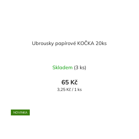
Ubrousky papírové KOČKA 20ks
Skladem
(3 ks)
65 Kč
Měrná
3,25 Kč / 1 ks
cena:
NOVINKA