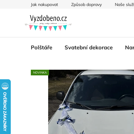
Přejít
Jak nakupovat
Způsob dopravy
Naše služ
na
obsah
Polštáře
Svatební dekorace
Nar
NOVINKA