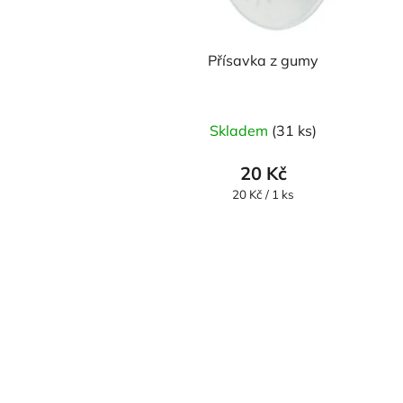
Přísavka z gumy
Průměrné
Skladem
(31 ks)
hodnocení
produktu
20 Kč
je
Měrná
20 Kč / 1 ks
cena:
3,0
z
5
hvězdiček.