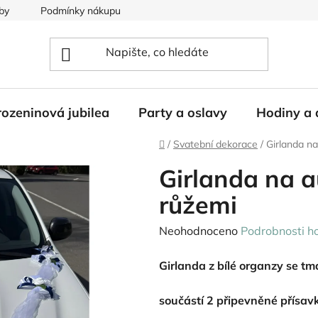
by
Podmínky nákupu
ozeninová jubilea
Party a oslavy
Hodiny a 
Domů
/
Svatební dekorace
/
Girlanda n
Girlanda na 
růžemi
Průměrné
Neohodnoceno
Podrobnosti h
hodnocení
Girlanda z bílé organzy se t
produktu
je
součástí 2 připevněné přísav
0,0