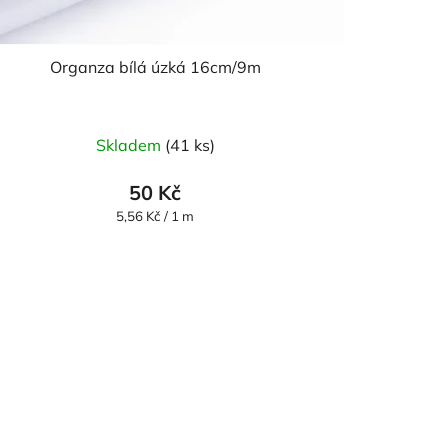
Organza bílá úzká 16cm/9m
Průměrné
Skladem
(41 ks)
hodnocení
produktu
50 Kč
je
Měrná
5,56 Kč / 1 m
cena:
5,0
z
5
hvězdiček.