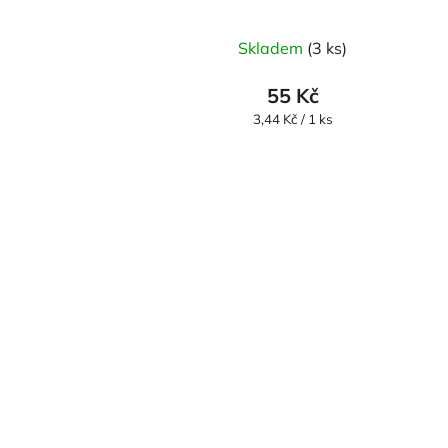
Skladem
(3 ks)
55 Kč
Měrná
3,44 Kč / 1 ks
cena: