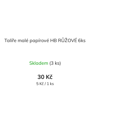
Talíře malé papírové HB RŮŽOVÉ 6ks
Skladem
(3 ks)
30 Kč
Měrná
5 Kč / 1 ks
cena: