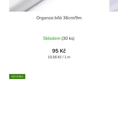
Organza bílá 36cm/9m
Průměrné
Skladem
(30 ks)
hodnocení
produktu
95 Kč
je
Měrná
10,56 Kč / 1 m
cena:
5,0
z
5
NOVINKA
hvězdiček.