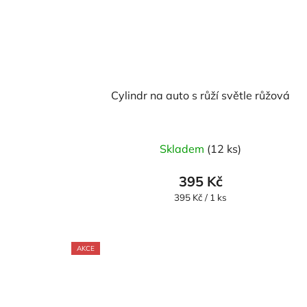
Cylindr na auto s růží světle růžová
Skladem
(12 ks)
395 Kč
Měrná
395 Kč / 1 ks
cena:
AKCE