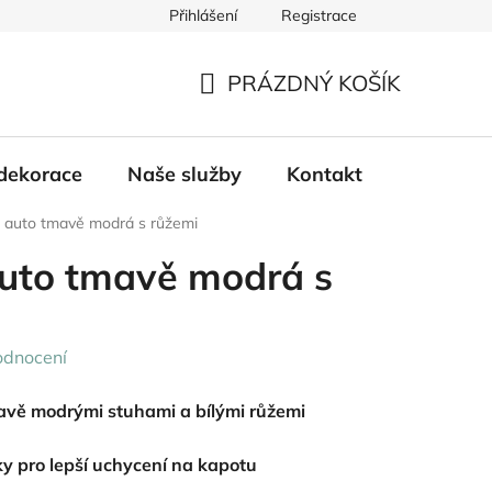
Přihlášení
Registrace
PRÁZDNÝ KOŠÍK
NÁKUPNÍ
KOŠÍK
dekorace
Naše služby
Kontakt
a auto tmavě modrá s růžemi
auto tmavě modrá s
odnocení
mavě modrými stuhami a bílými růžemi
ky pro lepší uchycení na kapotu