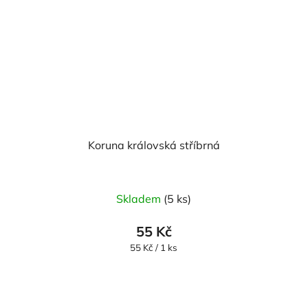
Koruna královská stříbrná
Skladem
(5 ks)
55 Kč
Měrná
55 Kč / 1 ks
cena: