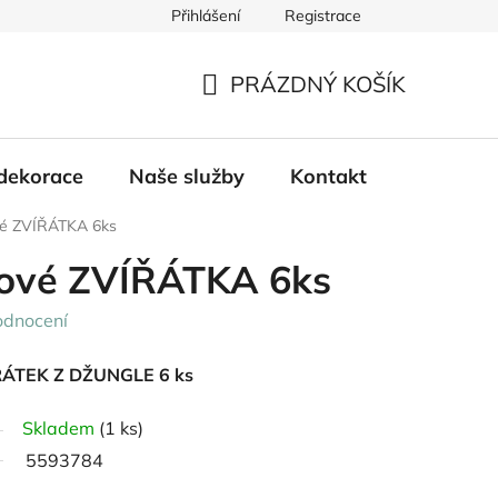
Přihlášení
Registrace
PRÁZDNÝ KOŠÍK
NÁKUPNÍ
KOŠÍK
dekorace
Naše služby
Kontakt
vé ZVÍŘÁTKA 6ks
rové ZVÍŘÁTKA 6ks
odnocení
ÍŘÁTEK Z DŽUNGLE 6 ks
Skladem
(1 ks)
5593784