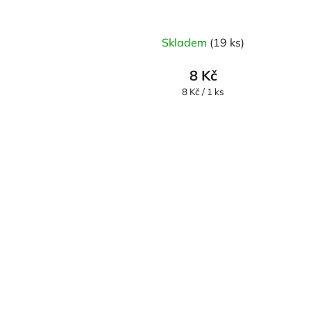
Skladem
(19 ks)
8 Kč
Měrná
8 Kč / 1 ks
cena: