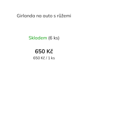
Girlanda na auto s růžemi
Průměrné
Skladem
(6 ks)
hodnocení
produktu
650 Kč
je
Měrná
650 Kč / 1 ks
cena:
5,0
z
5
hvězdiček.