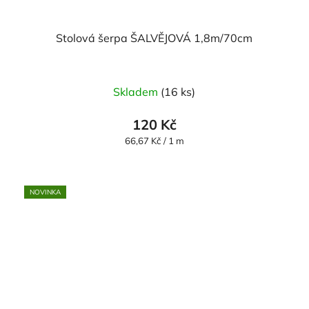
Stolová šerpa ŠALVĚJOVÁ 1,8m/70cm
Skladem
(16 ks)
120 Kč
Měrná
66,67 Kč / 1 m
cena:
NOVINKA