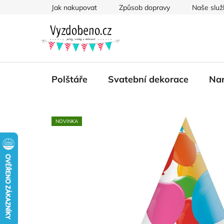
Přejít
Jak nakupovat
Způsob dopravy
Naše služ
na
obsah
Polštáře
Svatební dekorace
Nar
NOVINKA