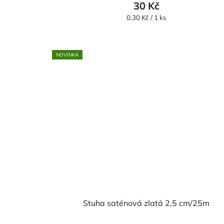
30 Kč
Měrná
0,30 Kč / 1 ks
cena:
NOVINKA
Stuha saténová zlatá 2,5 cm/25m