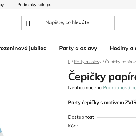
by
Podmínky nákupu
ozeninová jubilea
Party a oslavy
Hodiny a 
Domů
/
Party a oslavy
/
Čepičky papíro
Čepičky papí
Průměrné
Neohodnoceno
Podrobnosti h
hodnocení
Party čepičky s motivem ZV
produktu
je
Dostupnost
0,0
Kód:
z