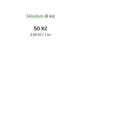
Skladem
(6 ks)
50 Kč
Měrná
2,50 Kč / 1 ks
cena: