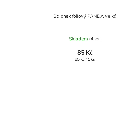
Balonek foliový PANDA velká
Skladem
(4 ks)
85 Kč
Měrná
85 Kč / 1 ks
cena: