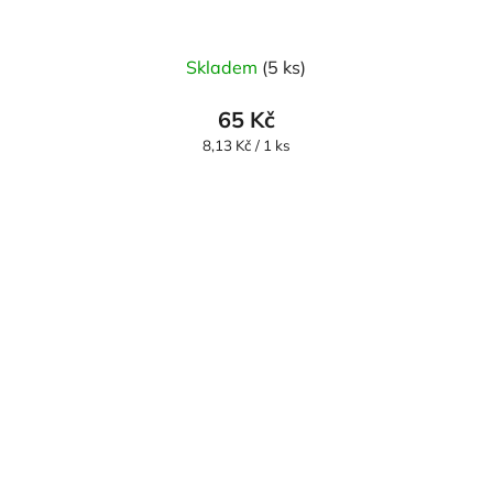
Skladem
(5 ks)
65 Kč
Měrná
8,13 Kč / 1 ks
cena: