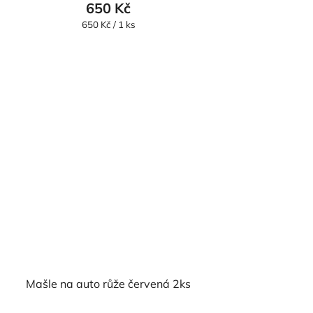
produktu
650 Kč
je
Měrná
650 Kč / 1 ks
cena:
5,0
z
5
hvězdiček.
Mašle na auto růže červená 2ks