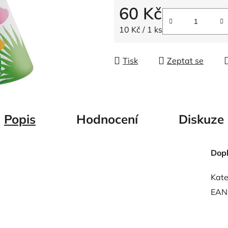
5
60 Kč
hvězdiček.
Měrná cena:
10 Kč / 1 ks
Tisk
Zeptat se
Popis
Hodnocení
Diskuze
Dop
Kate
EAN