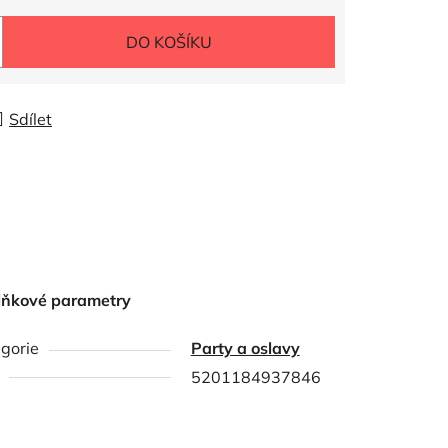
DO KOŠÍKU
Sdílet
lňkové parametry
gorie
Party a oslavy
5201184937846