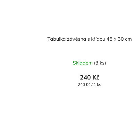
Tabulka závěsná s křídou 45 x 30 cm
Skladem
(3 ks)
240 Kč
Měrná
240 Kč / 1 ks
cena: