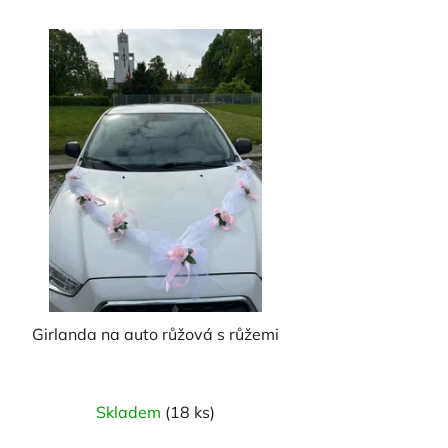
Girlanda na auto růžová s růžemi
Průměrné
Skladem
(18 ks)
hodnocení