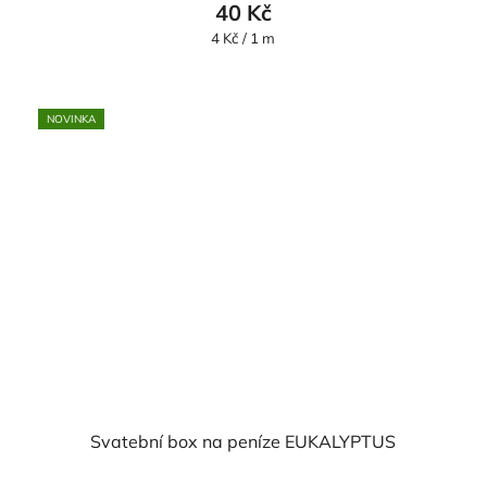
40 Kč
Měrná
4 Kč / 1 m
cena:
NOVINKA
Svatební box na peníze EUKALYPTUS