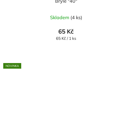
Brýle "40"
Skladem
(4 ks)
65 Kč
Měrná
65 Kč / 1 ks
cena:
NOVINKA