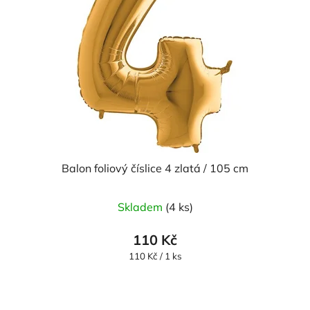
Balon foliový číslice 4 zlatá / 105 cm
Průměrné
Skladem
(4 ks)
hodnocení
produktu
110 Kč
je
Měrná
110 Kč / 1 ks
cena:
5,0
z
5