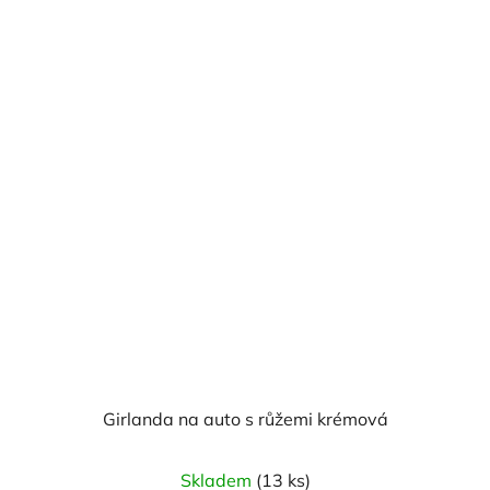
z
5
hvězdiček.
Girlanda na auto s růžemi krémová
Skladem
(13 ks)