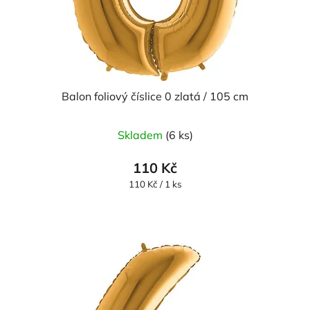
Balon foliový číslice 0 zlatá / 105 cm
Průměrné
Skladem
(6 ks)
hodnocení
produktu
110 Kč
je
Měrná
110 Kč / 1 ks
cena:
5,0
z
5
hvězdiček.