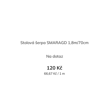
Stolová šerpa SMARAGD 1,8m/70cm
Na dotaz
120 Kč
Měrná
66,67 Kč / 1 m
cena: