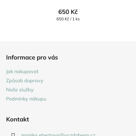
650 Kč
Měrná
650 Kč / 1 ks
cena:
Z
á
Informace pro vás
p
a
Jak nakupovat
t
Způsob dopravy
í
Naše služby
Podmínky nákupu
Kontakt
monika.ebertova
@
vyzdobeno.cz