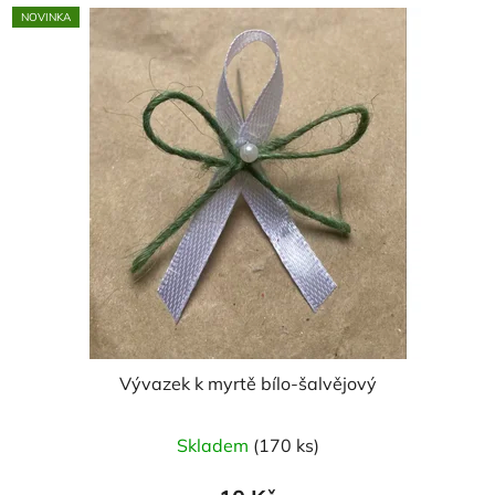
NOVINKA
Vývazek k myrtě bílo-šalvějový
Skladem
(170 ks)