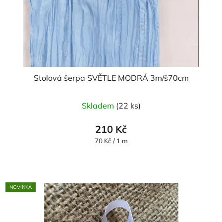
Stolová šerpa SVĚTLE MODRÁ 3m/š70cm
Průměrné
Skladem
(22 ks)
hodnocení
produktu
210 Kč
je
Měrná
70 Kč / 1 m
cena:
5,0
z
5
NOVINKA
hvězdiček.