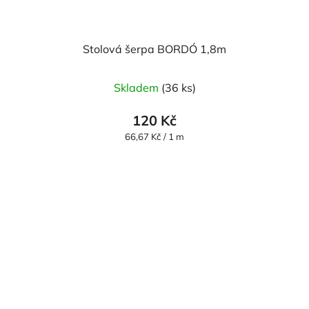
Stolová šerpa BORDÓ 1,8m
Skladem
(36 ks)
120 Kč
Měrná
66,67 Kč / 1 m
cena: