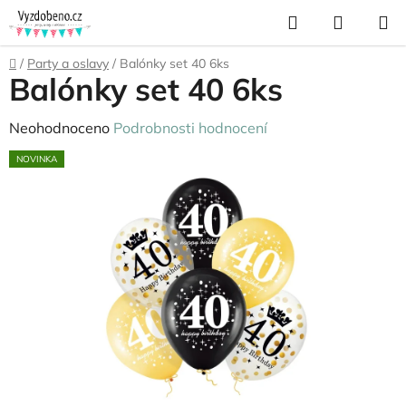
Přejít
Hledat
NÁKUP
na
KOŠÍK
obsah
Domů
/
Party a oslavy
/
Balónky set 40 6ks
Balónky set 40 6ks
Průměrné
Neohodnoceno
Podrobnosti hodnocení
hodnocení
NOVINKA
produktu
je
0,0
z
5
hvězdiček.