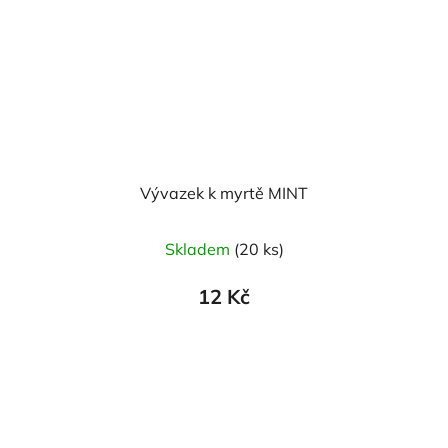
Vývazek k myrtě MINT
Průměrné
Skladem
(20 ks)
hodnocení
produktu
12 Kč
je
5,0
z
5
hvězdiček.