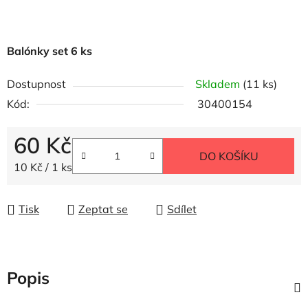
Balónky set 6 ks
Dostupnost
Skladem
(11 ks)
Kód:
30400154
60 Kč
DO KOŠÍKU
Měrná cena:
10 Kč / 1 ks
Tisk
Zeptat se
Sdílet
Popis