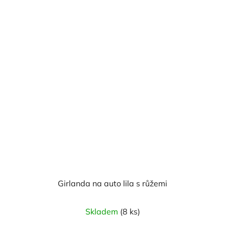
Girlanda na auto lila s růžemi
Průměrné
Skladem
(8 ks)
hodnocení