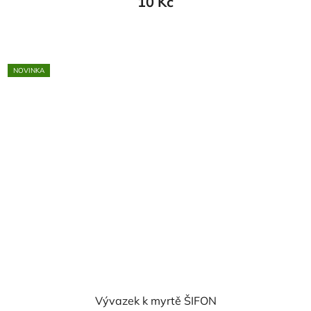
10 Kč
NOVINKA
Vývazek k myrtě ŠIFON