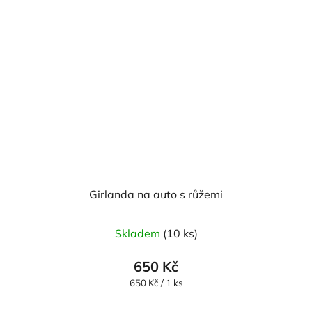
Girlanda na auto s růžemi
Průměrné
Skladem
(10 ks)
hodnocení
produktu
650 Kč
je
Měrná
650 Kč / 1 ks
cena:
5,0