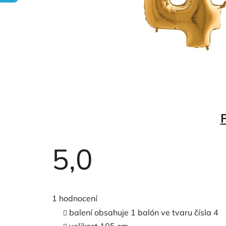
5,0
Průměrné
hodnocení
1 hodnocení
produktu
je
balení obsahuje 1 balón ve tvaru čísla 4
5,0
z
velikost 105 cm