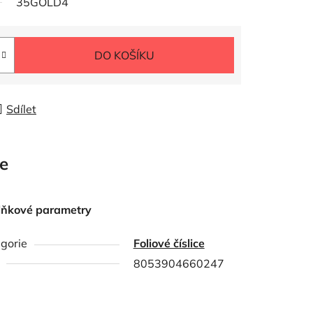
35GOLD4
DO KOŠÍKU
Sdílet
e
lňkové parametry
gorie
Foliové číslice
8053904660247