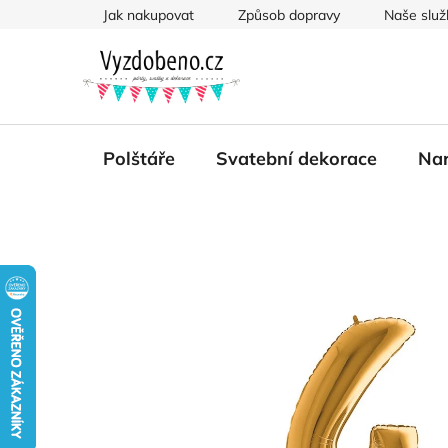
Přejít
Jak nakupovat
Způsob dopravy
Naše služ
na
obsah
Polštáře
Svatební dekorace
Nar