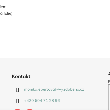
liem
 fólie)
Kontakt
monika.ebertova
@
vyzdobeno.cz
+420 604 71 28 96