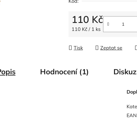
Kód:
z
5
110 Kč
hvězdiček.
Měrná cena:
110 Kč / 1 ks
Tisk
Zeptat se
Popis
Hodnocení (1)
Diskuz
Dop
Kate
EAN