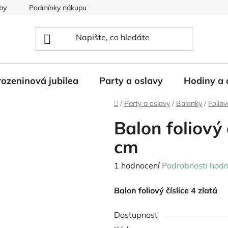
by
Podmínky nákupu
ozeninová jubilea
Party a oslavy
Hodiny a 
Domů
/
Party a oslavy
/
Balonky
/
Foliov
Balon foliový 
cm
Průměrné
1 hodnocení
Podrobnosti hodn
hodnocení
Balon foliový číslice 4 zlatá
produktu
je
Dostupnost
5,0