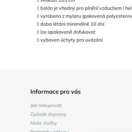
5
balón je vhodný pro plnění vzduchem i he
hvězdiček.
vyrobeno z mylaru (pokovená polyesterová
doba létání minimálně 10 dní
lze opakovaně dofukovat
vybaven úchyty pro uvázání
Z
á
Informace pro vás
p
a
Jak nakupovat
t
Způsob dopravy
í
Naše služby
Podmínky nákupu