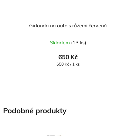
Girlanda na auto s růžemi červená
Skladem
(13 ks)
650 Kč
Měrná
650 Kč / 1 ks
cena:
Podobné produkty