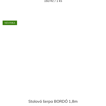
Měrná
160 Kč / 1 ks
cena:
NOVINKA
Stolová šerpa BORDÓ 1,8m