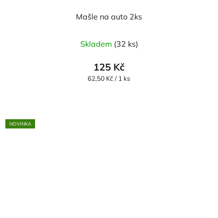
Mašle na auto 2ks
Skladem
(32 ks)
125 Kč
Měrná
62,50 Kč / 1 ks
cena:
NOVINKA