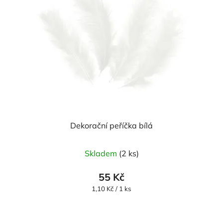
Dekorační peříčka bílá
Skladem
(2 ks)
55 Kč
Měrná
1,10 Kč / 1 ks
cena: