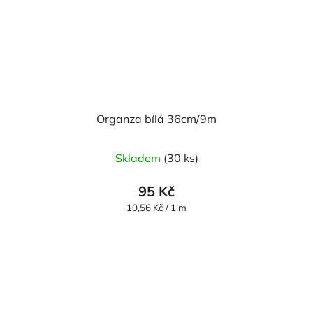
Organza bílá 36cm/9m
Průměrné
Skladem
(30 ks)
hodnocení
produktu
95 Kč
je
Měrná
10,56 Kč / 1 m
cena:
5,0
z
5
hvězdiček.