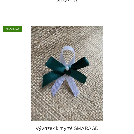
Měrná
70 Kč / 1 ks
cena:
NOVINKA
Vývazek k myrtě SMARAGD