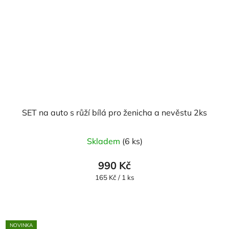
SET na auto s růží bílá pro ženicha a nevěstu 2ks
Průměrné
Skladem
(6 ks)
hodnocení
produktu
990 Kč
je
Měrná
165 Kč / 1 ks
cena:
5,0
z
5
NOVINKA