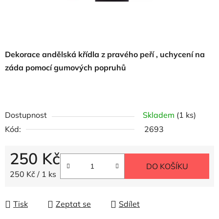
Dekorace andělská křídla z pravého peří , uchycení na
záda pomocí gumových popruhů
Dostupnost
Skladem
(1 ks)
Kód:
2693
250 Kč
DO KOŠÍKU
Měrná cena:
250 Kč / 1 ks
Tisk
Zeptat se
Sdílet