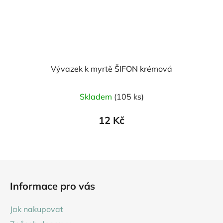
Vývazek k myrtě ŠIFON krémová
Skladem
(105 ks)
12 Kč
Z
á
Informace pro vás
p
a
Jak nakupovat
t