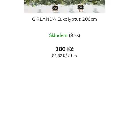
GIRLANDA Eukalyptus 200cm
Skladem
(9 ks)
180 Kč
Měrná
81,82 Kč / 1 m
cena: