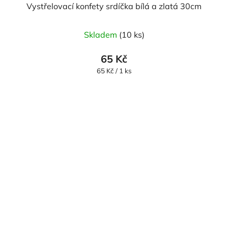
Vystřelovací konfety srdíčka bílá a zlatá 30cm
Skladem
(10 ks)
65 Kč
Měrná
65 Kč / 1 ks
cena: