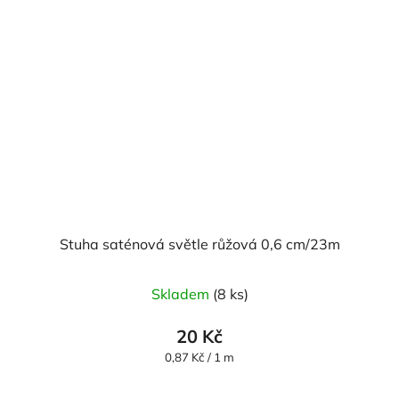
Stuha saténová světle růžová 0,6 cm/23m
Skladem
(8 ks)
20 Kč
Měrná
0,87 Kč / 1 m
cena: