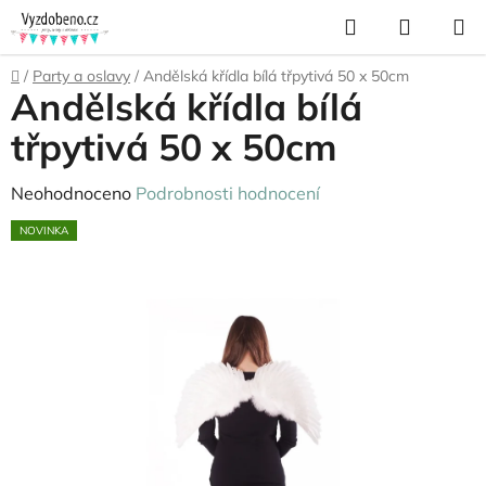
Přejít
Hledat
NÁKUP
na
KOŠÍK
obsah
Domů
/
Party a oslavy
/
Andělská křídla bílá třpytivá 50 x 50cm
Andělská křídla bílá
třpytivá 50 x 50cm
Průměrné
Neohodnoceno
Podrobnosti hodnocení
hodnocení
NOVINKA
produktu
je
0,0
z
5
hvězdiček.