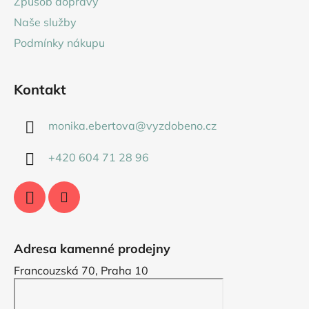
Způsob dopravy
í
Naše služby
Podmínky nákupu
Kontakt
monika.ebertova
@
vyzdobeno.cz
+420 604 71 28 96
Adresa kamenné prodejny
Francouzská 70, Praha 10