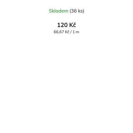
Skladem
(36 ks)
120 Kč
Měrná
66,67 Kč / 1 m
cena: