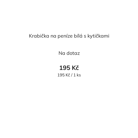
Krabička na peníze bílá s kytičkami
Průměrné
Na dotaz
hodnocení
produktu
195 Kč
je
Měrná
195 Kč / 1 ks
cena:
5,0
z
5
hvězdiček.