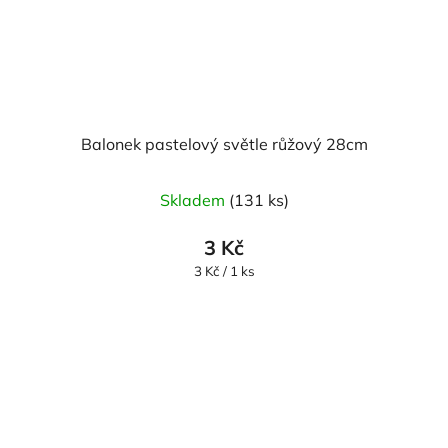
Balonek pastelový světle růžový 28cm
Skladem
(131 ks)
3 Kč
Měrná
3 Kč / 1 ks
cena: