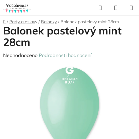
Přejít
Hledat
NÁKUP
na
KOŠÍK
obsah
Domů
/
Party a oslavy
/
Balonky
/
Balonek pastelový mint 28cm
Balonek pastelový mint
28cm
Průměrné
Neohodnoceno
Podrobnosti hodnocení
hodnocení
produktu
je
0,0
z
5
hvězdiček.