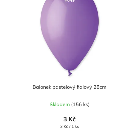
Balonek pastelový fialový 28cm
Průměrné
Skladem
(156 ks)
hodnocení
produktu
3 Kč
je
Měrná
3 Kč / 1 ks
cena:
5,0