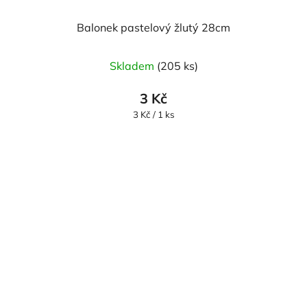
Balonek pastelový žlutý 28cm
Průměrné
Skladem
(205 ks)
hodnocení
produktu
3 Kč
je
Měrná
3 Kč / 1 ks
cena:
5,0
z
5
hvězdiček.