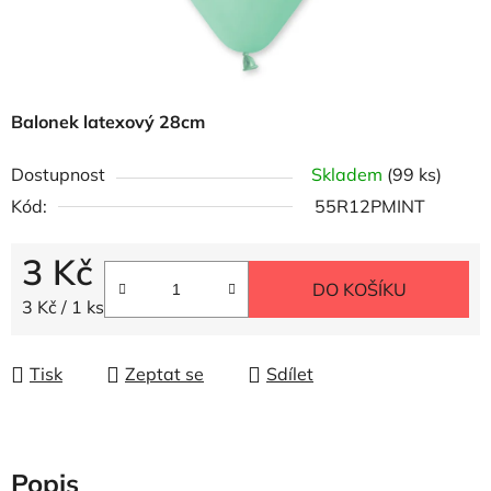
Balonek latexový 28cm
Dostupnost
Skladem
(99 ks)
Kód:
55R12PMINT
3 Kč
DO KOŠÍKU
Měrná cena:
3 Kč / 1 ks
Tisk
Zeptat se
Sdílet
Popis