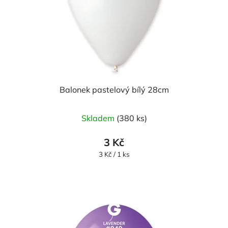
Balonek pastelový bílý 28cm
Skladem
(380 ks)
3 Kč
Měrná
3 Kč / 1 ks
cena: