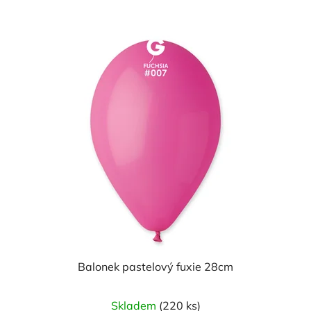
z
5
hvězdiček.
Balonek pastelový fuxie 28cm
Skladem
(220 ks)