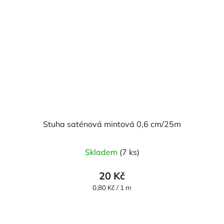
Stuha saténová mintová 0,6 cm/25m
Skladem
(7 ks)
20 Kč
Měrná
0,80 Kč / 1 m
cena: