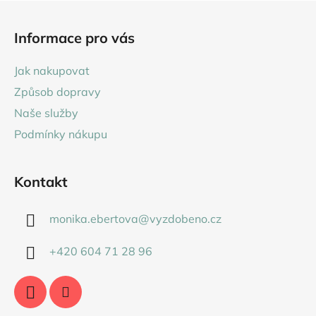
Z
á
Informace pro vás
p
a
Jak nakupovat
t
Způsob dopravy
í
Naše služby
Podmínky nákupu
Kontakt
monika.ebertova
@
vyzdobeno.cz
+420 604 71 28 96