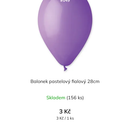
Balonek pastelový fialový 28cm
Průměrné
Skladem
(156 ks)
hodnocení
produktu
3 Kč
je
Měrná
3 Kč / 1 ks
cena:
5,0