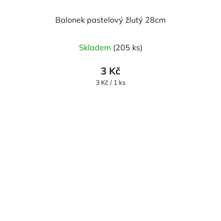
Balonek pastelový žlutý 28cm
Průměrné
Skladem
(205 ks)
hodnocení
produktu
3 Kč
je
Měrná
3 Kč / 1 ks
cena:
5,0
z
5
hvězdiček.