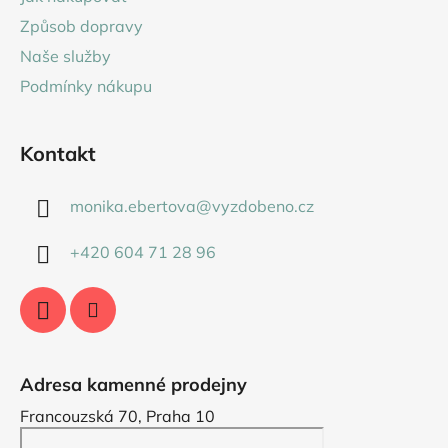
t
Způsob dopravy
í
Naše služby
Podmínky nákupu
Kontakt
monika.ebertova
@
vyzdobeno.cz
+420 604 71 28 96
Adresa kamenné prodejny
Francouzská 70, Praha 10