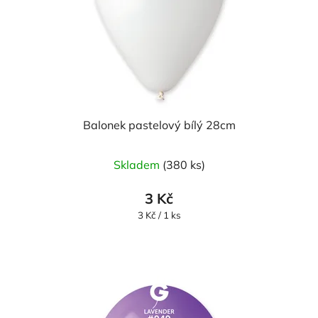
Balonek pastelový bílý 28cm
Skladem
(380 ks)
3 Kč
Měrná
3 Kč / 1 ks
cena: