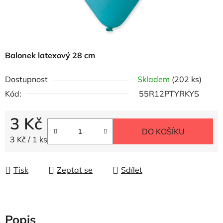
Balonek latexový 28 cm
Dostupnost
Skladem
(202 ks)
Kód:
55R12PTYRKYS
3 Kč
DO KOŠÍKU
Měrná cena:
3 Kč / 1 ks
Tisk
Zeptat se
Sdílet
Popis