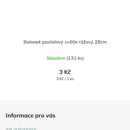
Balonek pastelový světle růžový 28cm
Skladem
(131 ks)
3 Kč
Měrná
3 Kč / 1 ks
cena:
Z
á
Informace pro vás
p
a
Jak nakupovat