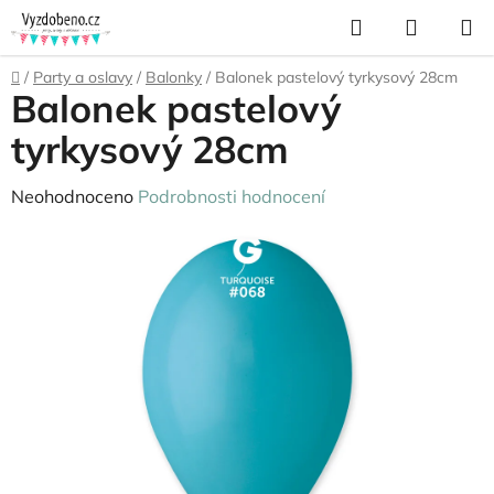
Přejít
Hledat
NÁKUP
na
KOŠÍK
obsah
Domů
/
Party a oslavy
/
Balonky
/
Balonek pastelový tyrkysový 28cm
Balonek pastelový
tyrkysový 28cm
Průměrné
Neohodnoceno
Podrobnosti hodnocení
hodnocení
produktu
je
0,0
z
5
hvězdiček.