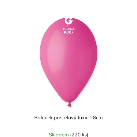
z
5
hvězdiček.
Balonek pastelový fuxie 28cm
Skladem
(220 ks)