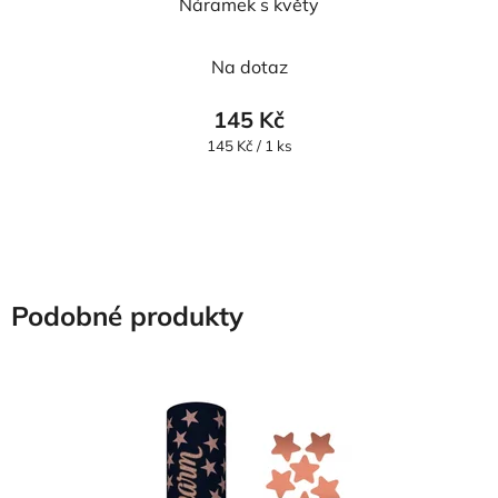
Náramek s květy
Na dotaz
145 Kč
Měrná
145 Kč / 1 ks
cena:
Podobné produkty