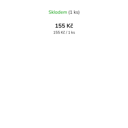
Skladem
(1 ks)
155 Kč
Měrná
155 Kč / 1 ks
cena: