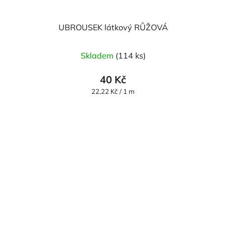
UBROUSEK látkový RŮŽOVÁ
Skladem
(114 ks)
40 Kč
Měrná
22,22 Kč / 1 m
cena: