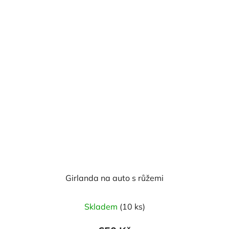
Girlanda na auto s růžemi
Průměrné
Skladem
(10 ks)
hodnocení
produktu