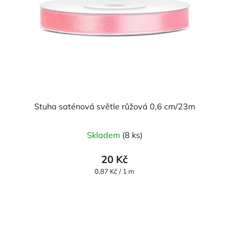
Stuha saténová světle růžová 0,6 cm/23m
Skladem
(8 ks)
20 Kč
Měrná
0,87 Kč / 1 m
cena: