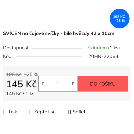
195 KČ
–25 %
SVÍCEN na čajové svíčky - bílé hvězdy
42 x 10cm
Dostupnost
Skladem
(1 ks)
Kód:
20HN-22064
195 Kč
–25 %
145 Kč
DO KOŠÍKU
Měrná cena:
145 Kč / 1 ks
Tisk
Zeptat se
Sdílet