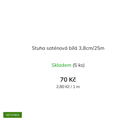
Stuha saténová bílá 3,8cm/25m
Skladem
(5 ks)
70 Kč
Měrná
2,80 Kč / 1 m
cena:
NOVINKA