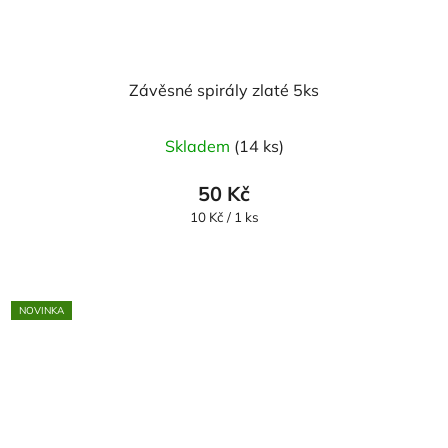
Závěsné spirály zlaté 5ks
Skladem
(14 ks)
50 Kč
Měrná
10 Kč / 1 ks
cena:
NOVINKA