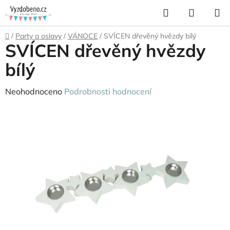
Přejít
Hledat
NÁKUP
na
KOŠÍK
obsah
Domů
/
Party a oslavy
/
VÁNOCE
/
SVÍCEN dřevěný hvězdy bílý
SVÍCEN dřevěný hvězdy
bílý
Průměrné
Neohodnoceno
Podrobnosti hodnocení
hodnocení
produktu
je
0,0
z
5
hvězdiček.