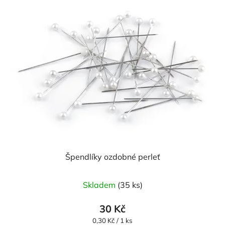
Špendlíky ozdobné perleť
Skladem
(35 ks)
30 Kč
Měrná
0,30 Kč / 1 ks