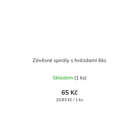
Závěsné spirály s hvězdami 6ks
Skladem
(1 ks)
65 Kč
Měrná
10,83 Kč / 1 ks
cena: