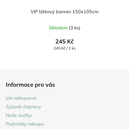
VIP látkový banner 150x105cm
Průměrné
Skladem
(3 ks)
hodnocení
produktu
245 Kč
je
Měrná
245 Kč / 1 ks
cena:
5,0
z
5
Z
hvězdiček.
á
Informace pro vás
p
a
Jak nakupovat
t
Způsob dopravy
í
Naše služby
Podmínky nákupu