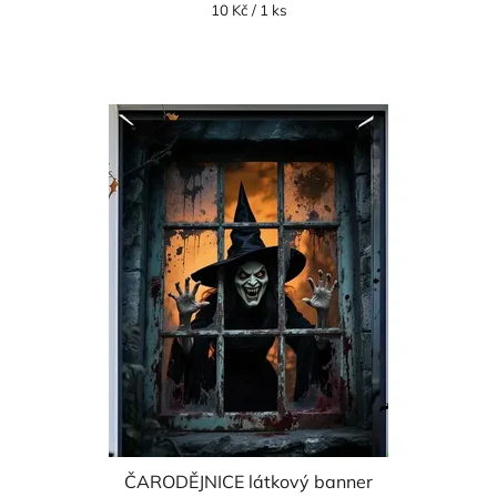
Měrná
10 Kč / 1 ks
cena:
ČARODĚJNICE látkový banner