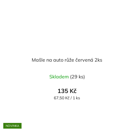
Mašle na auto růže červená 2ks
Skladem
(29 ks)
135 Kč
Měrná
67,50 Kč / 1 ks
cena:
NOVINKA