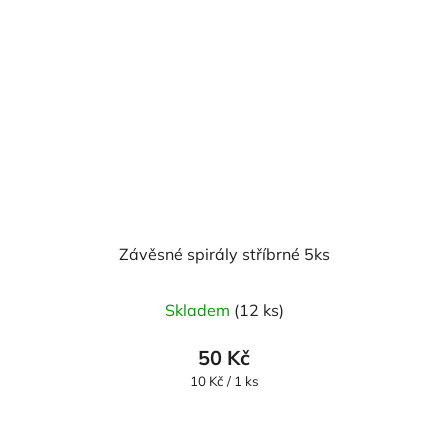
Závěsné spirály stříbrné 5ks
Skladem
(12 ks)
50 Kč
Měrná
10 Kč / 1 ks
cena: