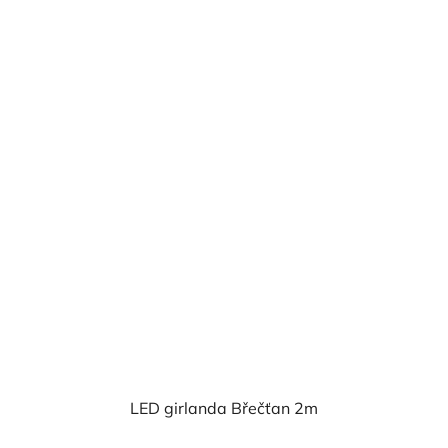
cena:
LED girlanda Břečťan 2m