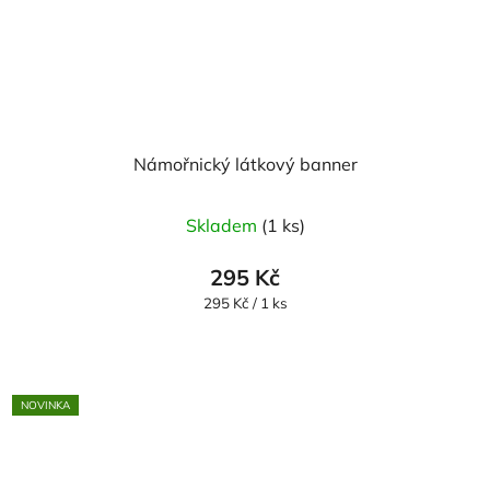
Námořnický látkový banner
Skladem
(1 ks)
295 Kč
Měrná
295 Kč / 1 ks
cena:
NOVINKA