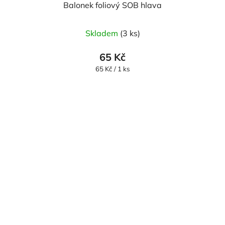
Balonek foliový SOB hlava
Skladem
(3 ks)
65 Kč
Měrná
65 Kč / 1 ks
cena: