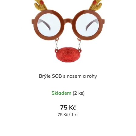
Brýle SOB s nosem a rohy
Skladem
(2 ks)
75 Kč
Měrná
75 Kč / 1 ks
cena: