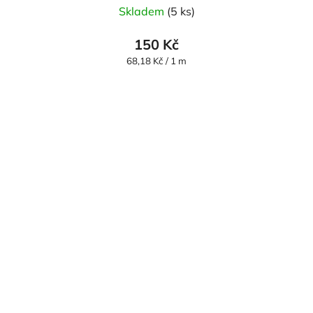
Skladem
(5 ks)
150 Kč
Měrná
68,18 Kč / 1 m
cena: