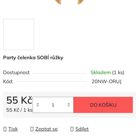
Party čelenka SOBÍ růžky
Dostupnost
Skladem
(1 ks)
Kód:
20NW-ORUJ
55 Kč
DO KOŠÍKU
Měrná cena:
55 Kč / 1 ks
Tisk
Zeptat se
Sdílet