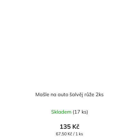
Mašle na auto šalvěj růže 2ks
Skladem
(17 ks)
135 Kč
Měrná
67,50 Kč / 1 ks