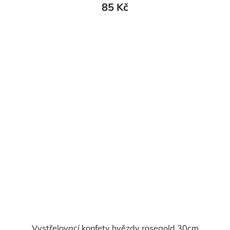
85 Kč
Vystřelovací konfety hvězdy rosegold 30cm