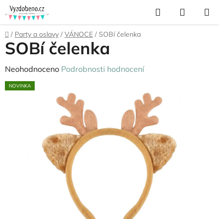
Přejít
Hledat
NÁKUP
na
KOŠÍK
obsah
Domů
/
Party a oslavy
/
VÁNOCE
/
SOBí čelenka
SOBí čelenka
Průměrné
Neohodnoceno
Podrobnosti hodnocení
hodnocení
NOVINKA
produktu
je
0,0
z
5
hvězdiček.