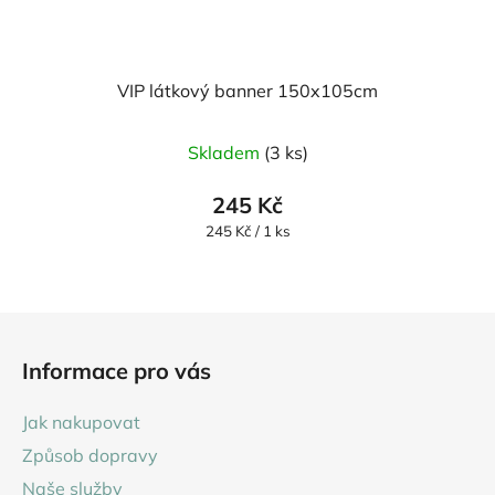
VIP látkový banner 150x105cm
Průměrné
Skladem
(3 ks)
hodnocení
produktu
245 Kč
je
Měrná
245 Kč / 1 ks
cena:
5,0
z
5
Z
hvězdiček.
á
Informace pro vás
p
a
Jak nakupovat
t
Způsob dopravy
í
Naše služby