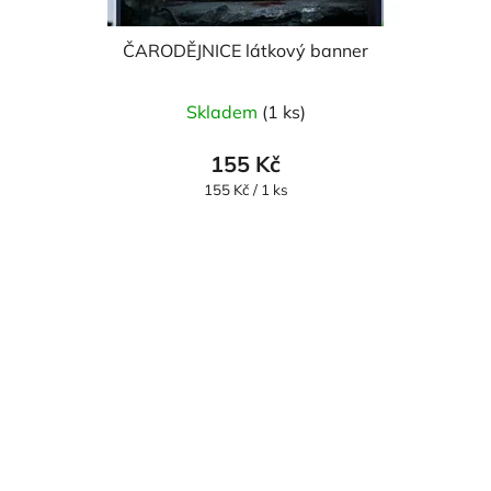
ČARODĚJNICE látkový banner
Skladem
(1 ks)
155 Kč
Měrná
155 Kč / 1 ks
cena: