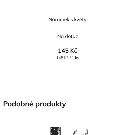
Náramek s květy
Na dotaz
145 Kč
Měrná
145 Kč / 1 ks
cena:
Podobné produkty