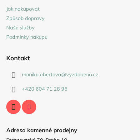
a
Jak nakupovat
t
Způsob dopravy
í
Naše služby
Podmínky nákupu
Kontakt
monika.ebertova
@
vyzdobeno.cz
+420 604 71 28 96
Adresa kamenné prodejny