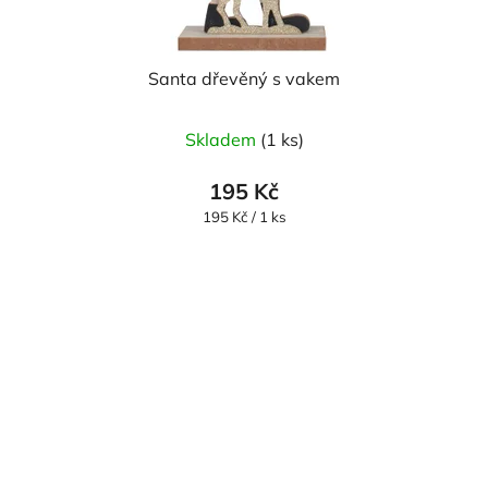
Santa dřevěný s vakem
Skladem
(1 ks)
195 Kč
Měrná
195 Kč / 1 ks
cena: