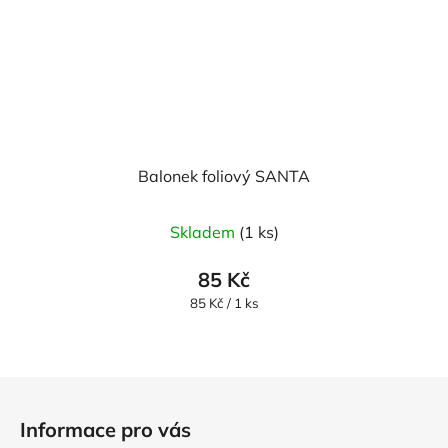
Balonek foliový SANTA
Skladem
(1 ks)
85 Kč
Měrná
85 Kč / 1 ks
cena:
Z
á
Informace pro vás
p