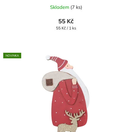
Skladem
(7 ks)
55 Kč
Měrná
55 Kč / 1 ks
cena:
NOVINKA