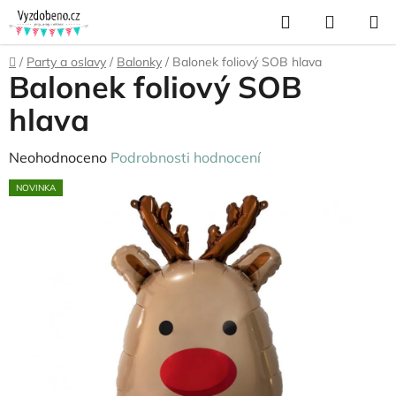
Přejít
Hledat
NÁKUP
na
KOŠÍK
obsah
Domů
/
Party a oslavy
/
Balonky
/
Balonek foliový SOB hlava
Balonek foliový SOB
hlava
Průměrné
Neohodnoceno
Podrobnosti hodnocení
hodnocení
NOVINKA
produktu
je
0,0
z
5
hvězdiček.