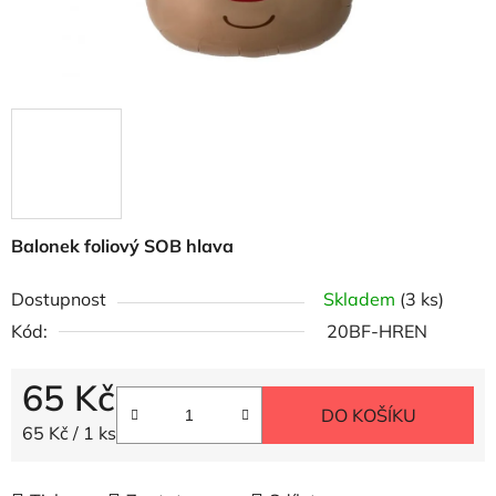
Balonek foliový SOB hlava
Dostupnost
Skladem
(3 ks)
Kód:
20BF-HREN
65 Kč
DO KOŠÍKU
Měrná cena:
65 Kč / 1 ks