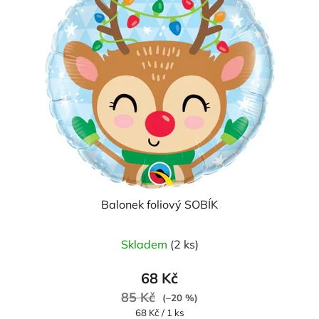
Balonek foliový SOBÍK
Skladem
(2 ks)
68 Kč
85 Kč
(–20 %)
Měrná
68 Kč / 1 ks