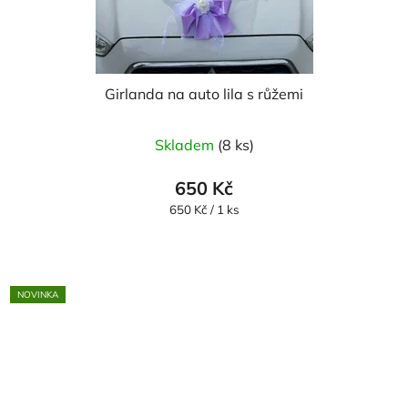
Girlanda na auto lila s růžemi
Průměrné
Skladem
(8 ks)
hodnocení
produktu
650 Kč
je
Měrná
650 Kč / 1 ks
cena:
5,0
z
5
NOVINKA
hvězdiček.