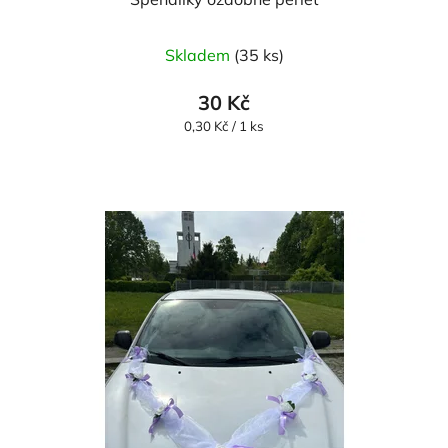
Skladem
(35 ks)
30 Kč
Měrná
0,30 Kč / 1 ks
cena: