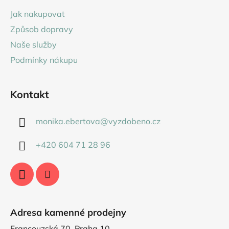
a
Jak nakupovat
t
Způsob dopravy
í
Naše služby
Podmínky nákupu
Kontakt
monika.ebertova
@
vyzdobeno.cz
+420 604 71 28 96
Adresa kamenné prodejny
Francouzská 70, Praha 10