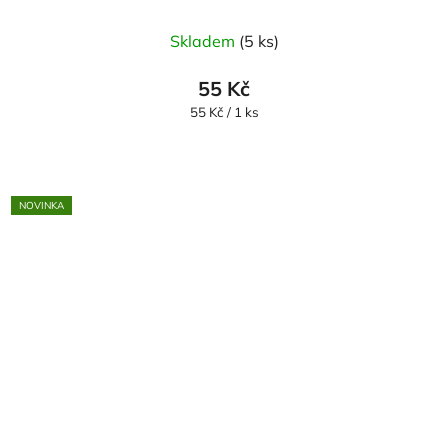
Skladem
(5 ks)
55 Kč
Měrná
55 Kč / 1 ks
cena:
NOVINKA