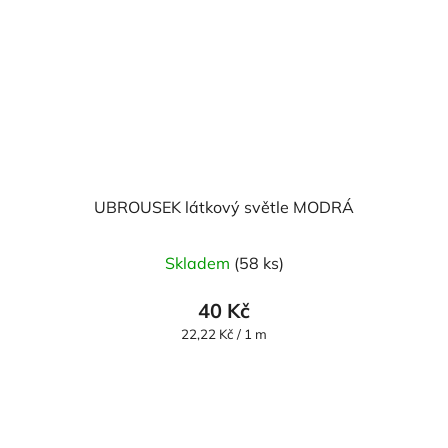
UBROUSEK látkový světle MODRÁ
Skladem
(58 ks)
40 Kč
Měrná
22,22 Kč / 1 m
cena: