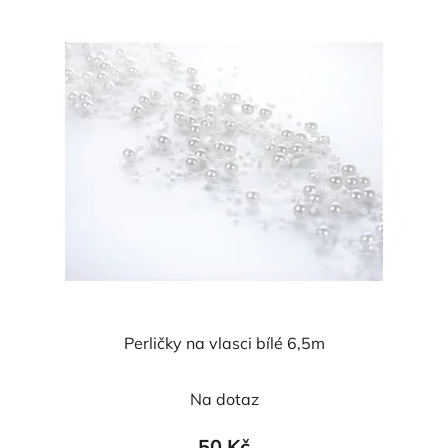
Perličky na vlasci bílé 6,5m
Průměrné
Na dotaz
hodnocení
produktu
50 Kč