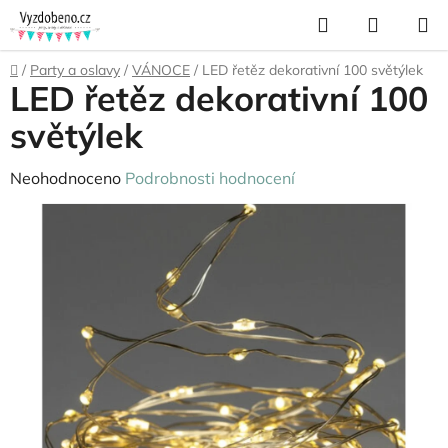
Přejít
Hledat
NÁKUP
na
KOŠÍK
obsah
Domů
/
Party a oslavy
/
VÁNOCE
/
LED řetěz dekorativní 100 světýlek
LED řetěz dekorativní 100
světýlek
Průměrné
Neohodnoceno
Podrobnosti hodnocení
hodnocení
produktu
je
0,0
z
5
hvězdiček.