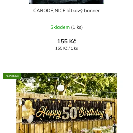
ČARODĚJNICE látkový banner
Skladem
(1 ks)
155 Kč
Měrná
155 Kč / 1 ks
cena:
NOVINKA