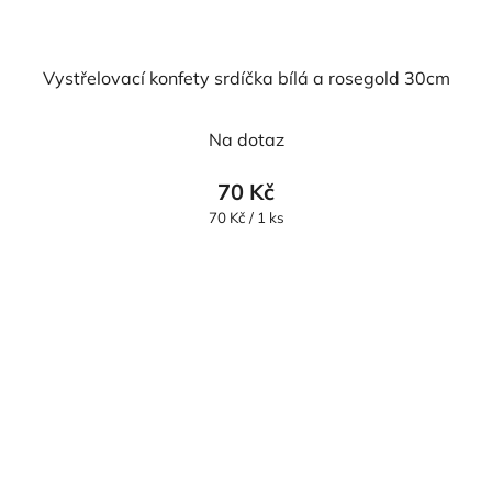
Vystřelovací konfety srdíčka bílá a rosegold 30cm
Na dotaz
70 Kč
Měrná
70 Kč / 1 ks
cena: