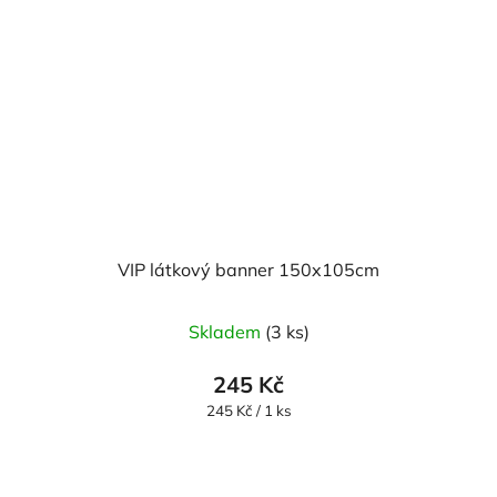
VIP látkový banner 150x105cm
Průměrné
Skladem
(3 ks)
hodnocení
produktu
245 Kč
je
Měrná
245 Kč / 1 ks
cena:
5,0
z
5