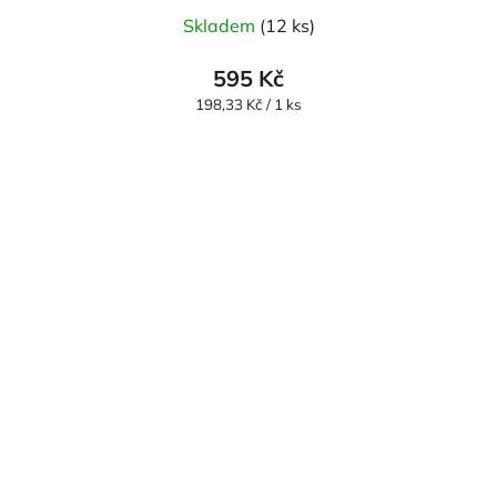
Průměrné
Skladem
(12 ks)
hodnocení
produktu
595 Kč
je
Měrná
198,33 Kč / 1 ks
cena:
5,0
z
5
hvězdiček.