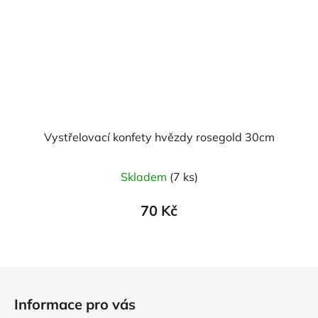
Vystřelovací konfety hvězdy rosegold 30cm
Skladem
(7 ks)
70 Kč
Z
á
Informace pro vás
p