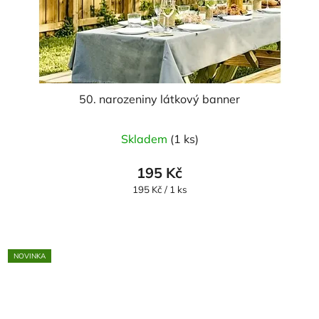
50. narozeniny látkový banner
Skladem
(1 ks)
195 Kč
Měrná
195 Kč / 1 ks
cena:
NOVINKA