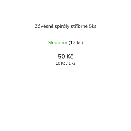
Závěsné spirály stříbrné 5ks
Skladem
(12 ks)
50 Kč
Měrná
10 Kč / 1 ks
cena: