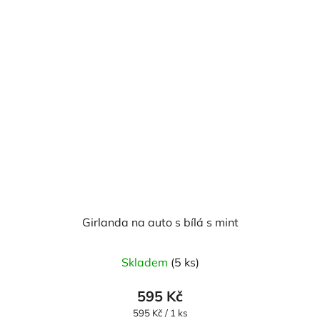
Girlanda na auto s bílá s mint
Skladem
(5 ks)
595 Kč
Měrná
595 Kč / 1 ks