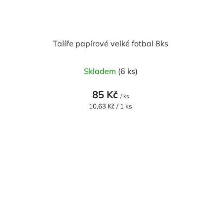
Talíře papírové velké fotbal 8ks
Skladem
(6 ks)
85 Kč
/ ks
Měrná
10,63 Kč / 1 ks
cena: