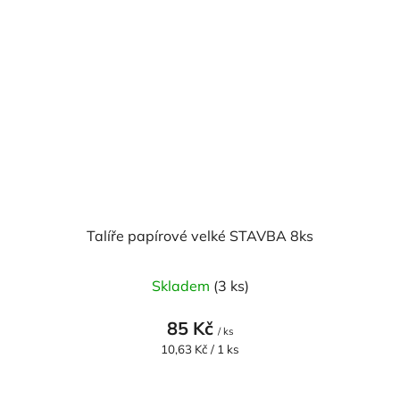
Talíře papírové velké STAVBA 8ks
Skladem
(3 ks)
85 Kč
/ ks
Měrná
10,63 Kč / 1 ks
cena: