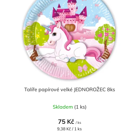
p
o
i
d
s
u
p
k
r
t
o
ů
d
u
k
t
ů
Talíře papírové velké JEDNOROŽEC 8ks
Skladem
(1 ks)
75 Kč
/ ks
Měrná
9,38 Kč / 1 ks
cena: