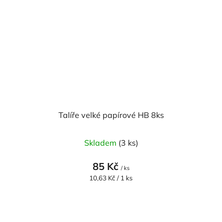
Talíře velké papírové HB 8ks
Skladem
(3 ks)
85 Kč
/ ks
Měrná
10,63 Kč / 1 ks
cena: