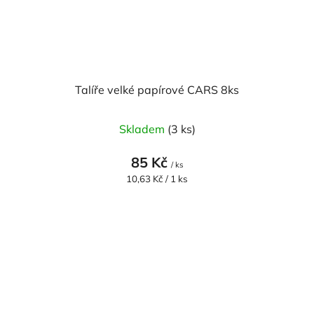
Talíře velké papírové CARS 8ks
Skladem
(3 ks)
85 Kč
/ ks
Měrná
10,63 Kč / 1 ks
cena: