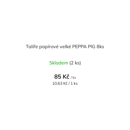
Talíře papírové velké PEPPA PIG 8ks
Skladem
(2 ks)
85 Kč
/ ks
Měrná
10,63 Kč / 1 ks
cena: