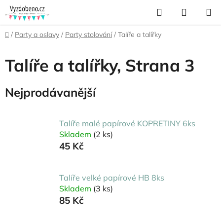
Přejít
Hledat
NÁKUP
na
KOŠÍK
obsah
Domů
/
Party a oslavy
/
Party stolování
/
Talíře a talířky
Talíře a talířky
, Strana 3
Nejprodávanější
Talíře malé papírové KOPRETINY 6ks
Skladem
(2 ks)
45 Kč
Talíře velké papírové HB 8ks
Skladem
(3 ks)
85 Kč