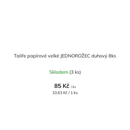
Talíře papírové velké JEDNOROŽEC duhový 8ks
Skladem
(3 ks)
85 Kč
/ ks
Měrná
10,63 Kč / 1 ks
cena: