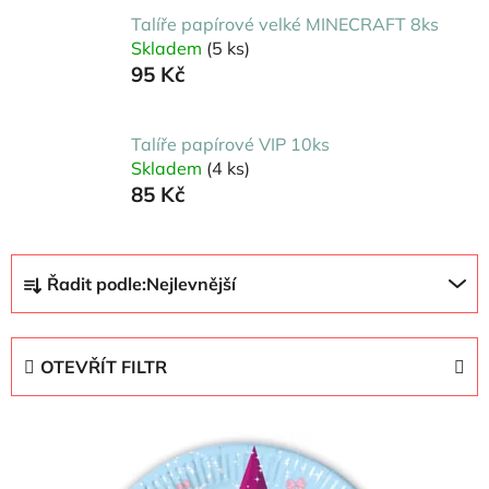
Talíře papírové velké MINECRAFT 8ks
Skladem
(5 ks)
95 Kč
Talíře papírové VIP 10ks
Skladem
(4 ks)
85 Kč
Ř
Řadit podle:
Nejlevnější
a
z
e
OTEVŘÍT FILTR
n
í
V
p
ý
r