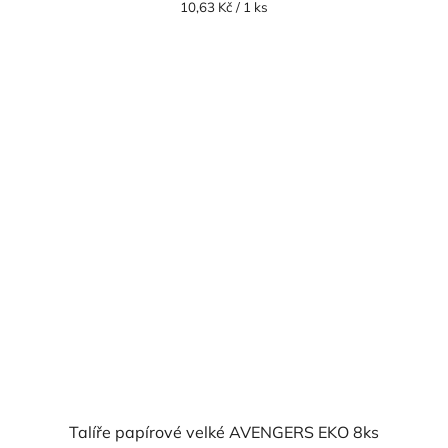
Měrná
10,63 Kč / 1 ks
cena:
Talíře papírové velké AVENGERS EKO 8ks