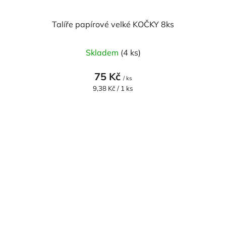
Talíře papírové velké KOČKY 8ks
Skladem
(4 ks)
75 Kč
/ ks
Měrná
9,38 Kč / 1 ks
cena: