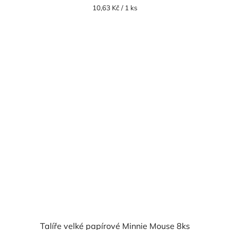
Měrná
10,63 Kč / 1 ks
cena:
Talíře velké papírové Minnie Mouse 8ks