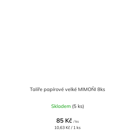
Talíře papírové velké MIMOŇI 8ks
Skladem
(5 ks)
85 Kč
/ ks
Měrná
10,63 Kč / 1 ks
cena: