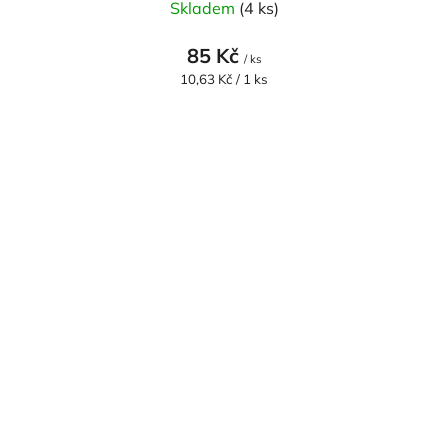
Skladem
(4 ks)
85 Kč
/ ks
Měrná
10,63 Kč / 1 ks
cena: