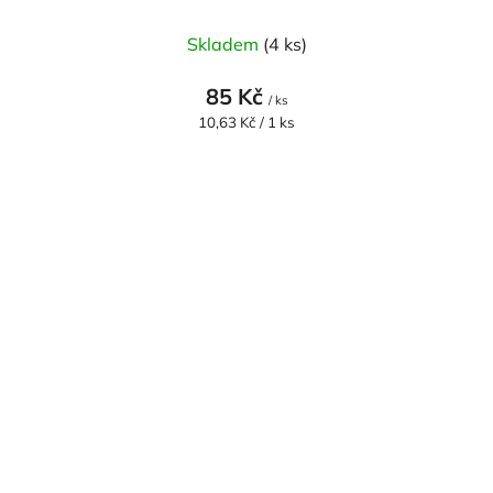
Skladem
(4 ks)
85 Kč
/ ks
Měrná
10,63 Kč / 1 ks
cena: