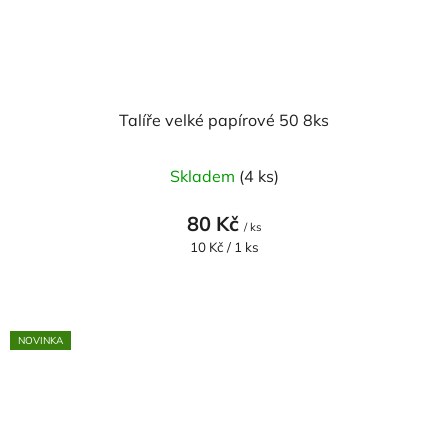
Talíře velké papírové 50 8ks
Skladem
(4 ks)
80 Kč
/ ks
Měrná
10 Kč / 1 ks
cena:
NOVINKA