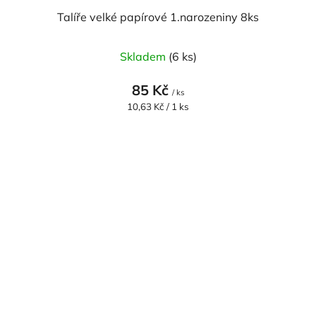
Talíře velké papírové 1.narozeniny 8ks
Skladem
(6 ks)
85 Kč
/ ks
Měrná
10,63 Kč / 1 ks
cena: