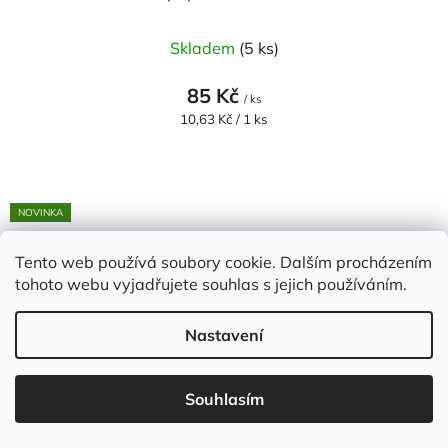
Skladem
(5 ks)
85 Kč
/ ks
Měrná
10,63 Kč / 1 ks
cena:
NOVINKA
Tento web používá soubory cookie. Dalším procházením
tohoto webu vyjadřujete souhlas s jejich používáním.
Nastavení
Souhlasím