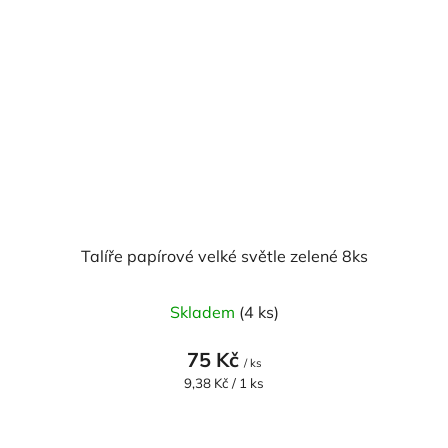
Talíře papírové velké světle zelené 8ks
Skladem
(4 ks)
75 Kč
/ ks
Měrná
9,38 Kč / 1 ks
cena: