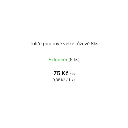
Talíře papírové velké růžové 8ks
Skladem
(6 ks)
75 Kč
/ ks
Měrná
9,38 Kč / 1 ks
cena: