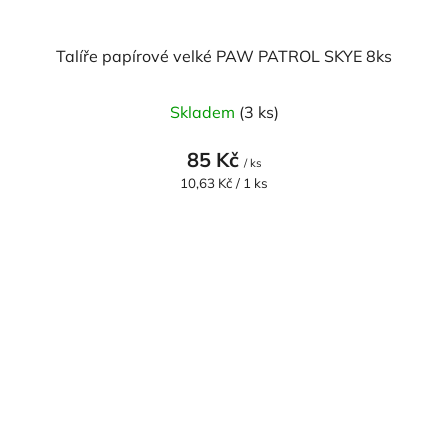
Talíře papírové velké PAW PATROL SKYE 8ks
Skladem
(3 ks)
85 Kč
/ ks
Měrná
10,63 Kč / 1 ks
cena: