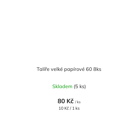
Talíře velké papírové 60 8ks
Průměrné
Skladem
(5 ks)
hodnocení
produktu
80 Kč
/ ks
je
Měrná
10 Kč / 1 ks
cena:
5,0
z
5