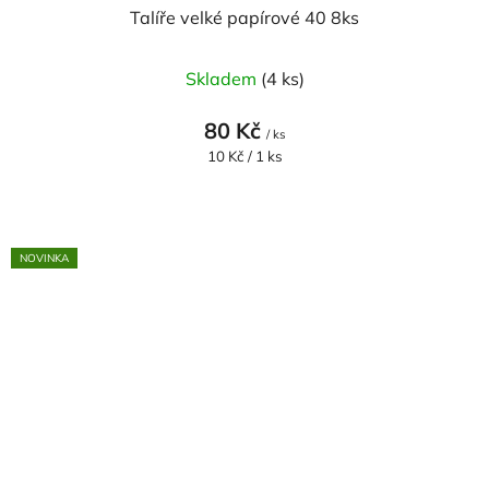
Talíře velké papírové 40 8ks
Skladem
(4 ks)
80 Kč
/ ks
Měrná
10 Kč / 1 ks
cena:
NOVINKA