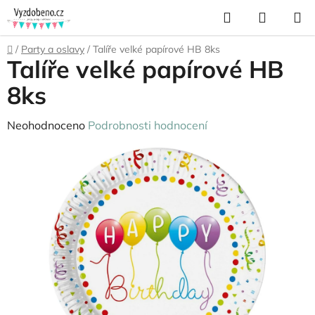
Přejít
Hledat
NÁKUP
na
KOŠÍK
obsah
Domů
/
Party a oslavy
/
Talíře velké papírové HB 8ks
Talíře velké papírové HB
8ks
Průměrné
Neohodnoceno
Podrobnosti hodnocení
hodnocení
produktu
je
0,0
z
5
hvězdiček.