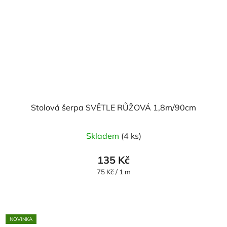
Stolová šerpa SVĚTLE RŮŽOVÁ 1,8m/90cm
Skladem
(4 ks)
135 Kč
Měrná
75 Kč / 1 m
cena:
NOVINKA