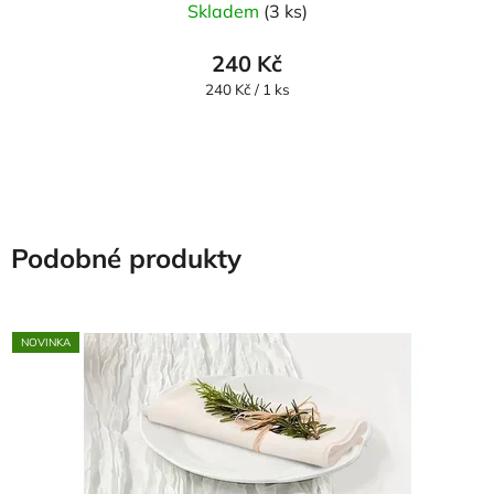
Skladem
(3 ks)
240 Kč
Měrná
240 Kč / 1 ks
cena:
Podobné produkty
NOVINKA