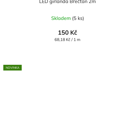
LED girlanda Břečťan 2m
Skladem
(5 ks)
150 Kč
Měrná
68,18 Kč / 1 m
cena:
NOVINKA