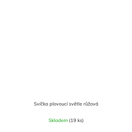
5
hvězdiček.
Svíčka plovoucí světle růžová
Průměrné
Skladem
(19 ks)
hodnocení
produktu