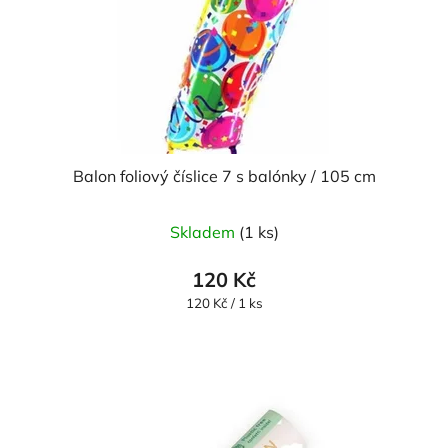
Balon foliový číslice 7 s balónky / 105 cm
Skladem
(1 ks)
120 Kč
Měrná
120 Kč / 1 ks
cena: