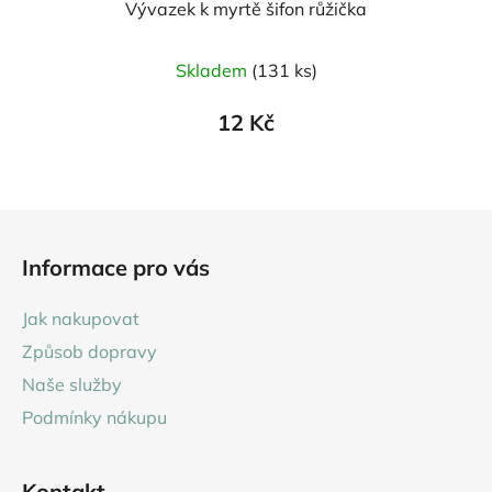
Vývazek k myrtě šifon růžička
Skladem
(131 ks)
12 Kč
Z
á
Informace pro vás
p
a
Jak nakupovat
t
Způsob dopravy
í
Naše služby
Podmínky nákupu
Kontakt