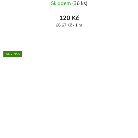
Skladem
(36 ks)
120 Kč
Měrná
66,67 Kč / 1 m
cena:
NOVINKA