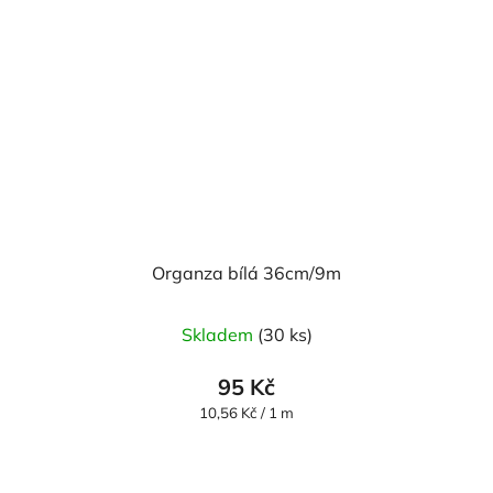
Organza bílá 36cm/9m
Průměrné
Skladem
(30 ks)
hodnocení
produktu
95 Kč
je
Měrná
10,56 Kč / 1 m
cena:
5,0
z