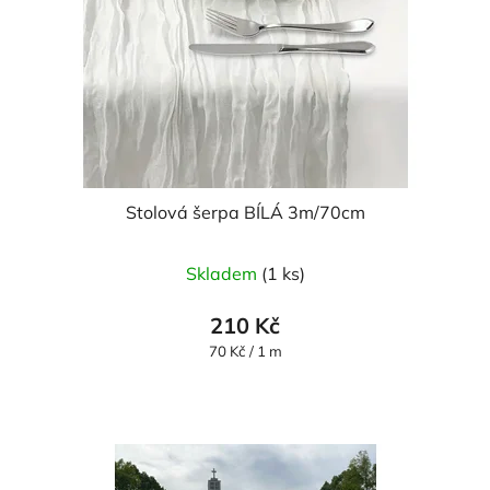
Stolová šerpa BÍLÁ 3m/70cm
Skladem
(1 ks)
210 Kč
Měrná
70 Kč / 1 m
cena: