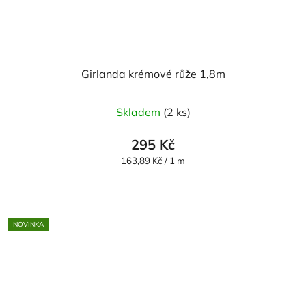
Girlanda krémové růže 1,8m
Skladem
(2 ks)
295 Kč
Měrná
163,89 Kč / 1 m
cena:
NOVINKA