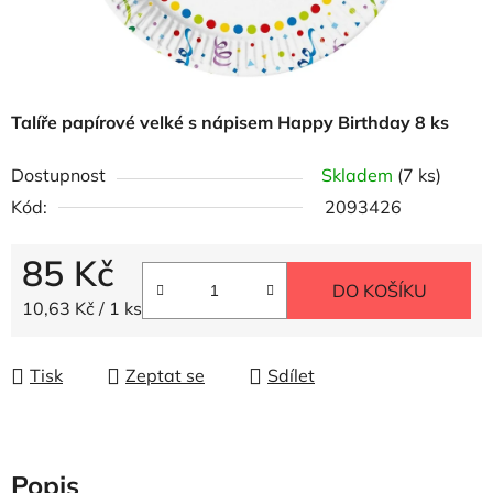
Talíře papírové velké s nápisem Happy Birthday 8 ks
Dostupnost
Skladem
(7 ks)
Kód:
2093426
85 Kč
DO KOŠÍKU
Měrná cena:
10,63 Kč / 1 ks
Tisk
Zeptat se
Sdílet
Popis