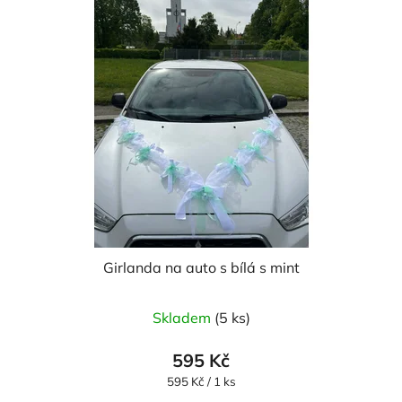
Girlanda na auto s bílá s mint
Skladem
(5 ks)
595 Kč
Měrná
595 Kč / 1 ks
cena: