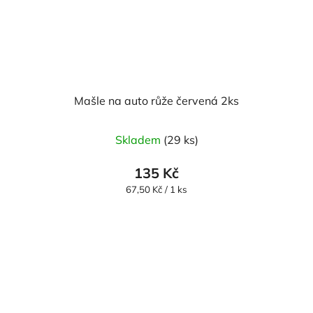
Mašle na auto růže červená 2ks
Skladem
(29 ks)
135 Kč
Měrná
67,50 Kč / 1 ks
cena: