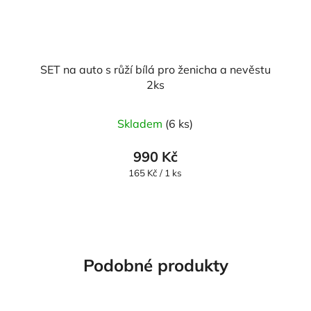
SET na auto s růží bílá pro ženicha a nevěstu
2ks
Průměrné
Skladem
(6 ks)
hodnocení
produktu
990 Kč
je
Měrná
165 Kč / 1 ks
cena:
5,0
z
5
hvězdiček.
Podobné produkty