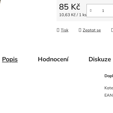
5
85 Kč
hvězdiček.
Měrná cena:
10,63 Kč / 1 ks
Tisk
Zeptat se
Popis
Hodnocení
Diskuze
Dop
Kate
EAN