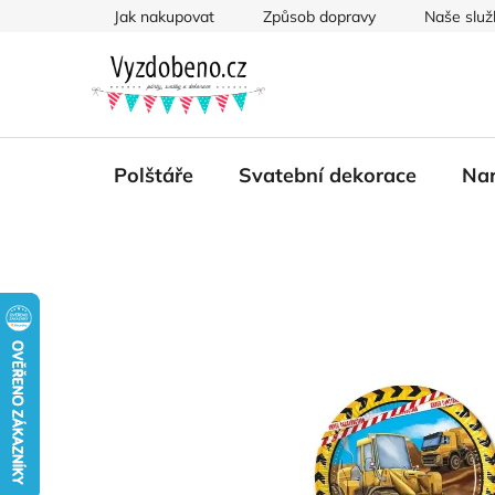
Přejít
Jak nakupovat
Způsob dopravy
Naše služ
na
obsah
Polštáře
Svatební dekorace
Nar