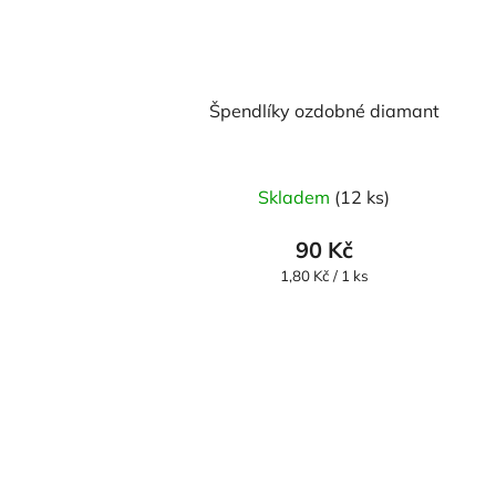
Špendlíky ozdobné diamant
Skladem
(12 ks)
90 Kč
Měrná
1,80 Kč / 1 ks
cena: