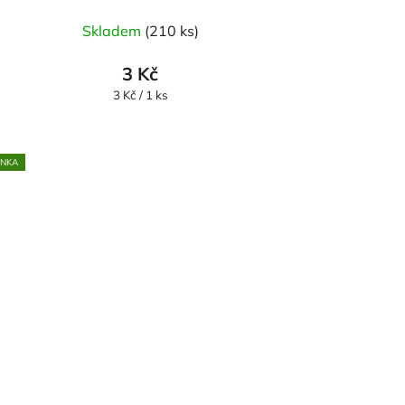
Skladem
(210 ks)
3 Kč
Měrná
3 Kč / 1 ks
cena:
INKA