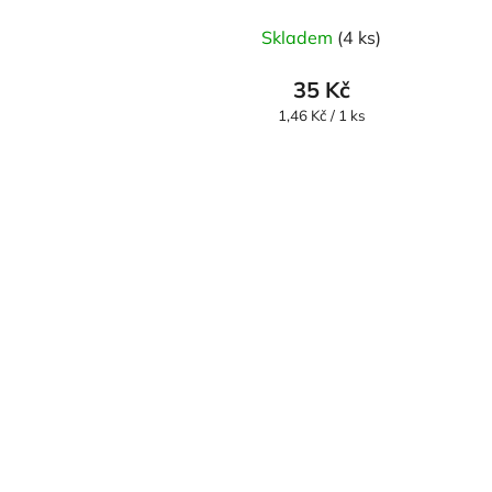
Skladem
(4 ks)
35 Kč
Měrná
1,46 Kč / 1 ks
cena: