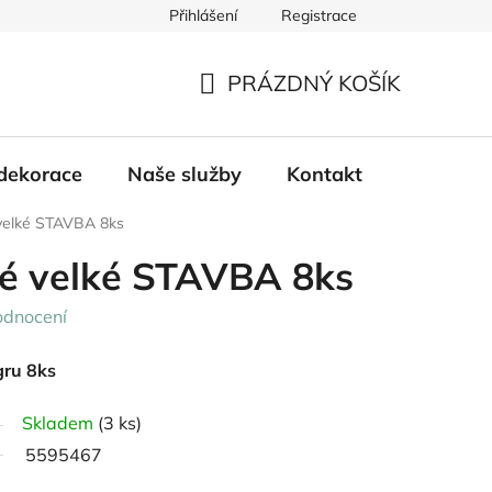
Přihlášení
Registrace
PRÁZDNÝ KOŠÍK
NÁKUPNÍ
KOŠÍK
dekorace
Naše služby
Kontakt
 velké STAVBA 8ks
vé velké STAVBA 8ks
odnocení
gru 8ks
Skladem
(3 ks)
5595467