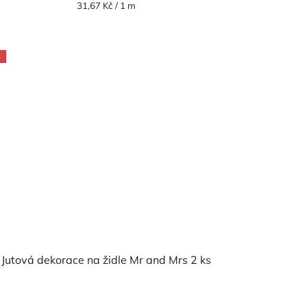
Měrná
31,67 Kč / 1 m
cena:
E
Jutová dekorace na židle Mr and Mrs 2 ks