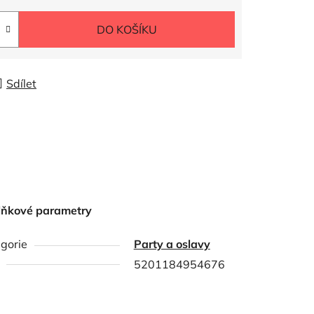
DO KOŠÍKU
Sdílet
lňkové parametry
gorie
Party a oslavy
5201184954676