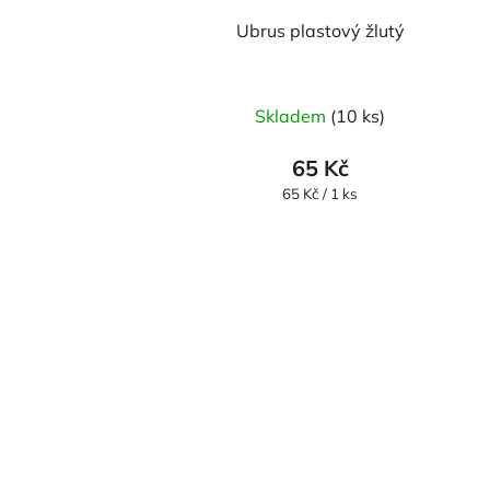
Ubrus plastový žlutý
Skladem
(10 ks)
65 Kč
Měrná
65 Kč / 1 ks
cena: