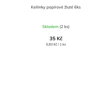
Kelímky papírové žluté 6ks
Skladem
(2 ks)
35 Kč
Měrná
5,83 Kč / 1 ks
cena: