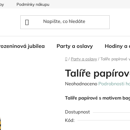
by
Podmínky nákupu
ozeninová jubilea
Party a oslavy
Hodiny a 
Domů
/
Party a oslavy
/
Talíře papírové
Talíře papíro
Průměrné
Neohodnoceno
Podrobnosti h
hodnocení
Talíře papírové s motivem ba
produktu
je
Dostupnost
0,0
Kód:
z