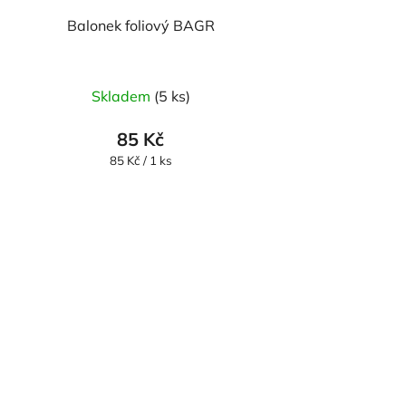
Balonek foliový BAGR
Skladem
(5 ks)
85 Kč
Měrná
85 Kč / 1 ks
cena: