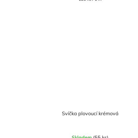
cena:
Svíčka plovoucí krémová
Průměrné
Skladem
(55 ks)