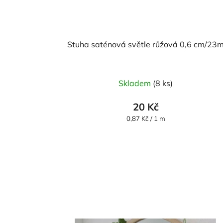
Stuha saténová světle růžová 0,6 cm/23
Skladem
(8 ks)
20 Kč
Měrná
0,87 Kč / 1 m
cena: