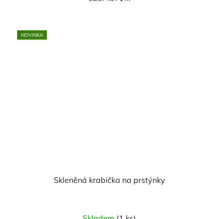
cena:
NOVINKA
Skleněná krabička na prstýnky
Skladem
(1 ks)