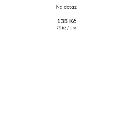
Na dotaz
135 Kč
Měrná
75 Kč / 1 m
cena: