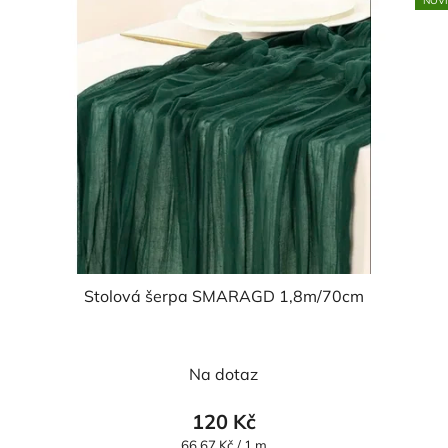
NOV
Stolová šerpa SMARAGD 1,8m/70cm
Na dotaz
120 Kč
Měrná
66,67 Kč / 1 m