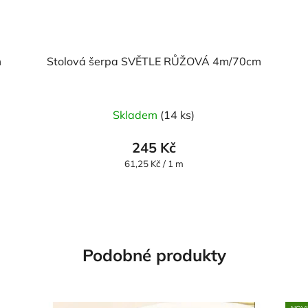
m
Stolová šerpa SVĚTLE RŮŽOVÁ 4m/70cm
Skladem
(14 ks)
245 Kč
Měrná
61,25 Kč / 1 m
cena:
Podobné produkty