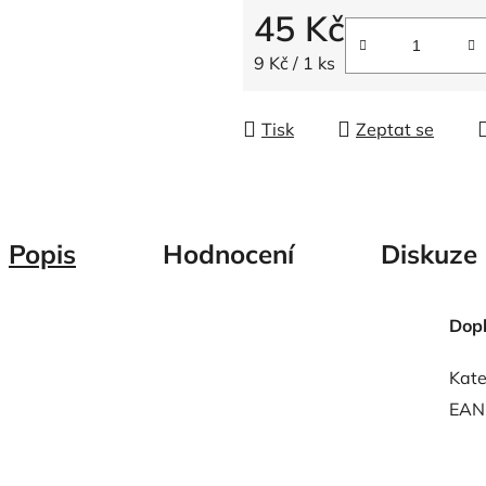
5
45 Kč
hvězdiček.
Měrná cena:
9 Kč / 1 ks
Tisk
Zeptat se
Popis
Hodnocení
Diskuze
Dop
Kate
EAN