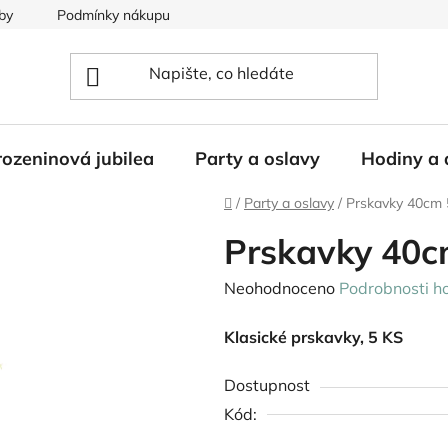
by
Podmínky nákupu
ozeninová jubilea
Party a oslavy
Hodiny a 
Domů
/
Party a oslavy
/
Prskavky 40cm 
Prskavky 40c
Průměrné
Neohodnoceno
Podrobnosti h
hodnocení
Klasické prskavky, 5 KS
produktu
je
Dostupnost
0,0
Kód:
z