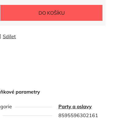
DO KOŠÍKU
Sdílet
lňkové parametry
gorie
Party a oslavy
8595596302161