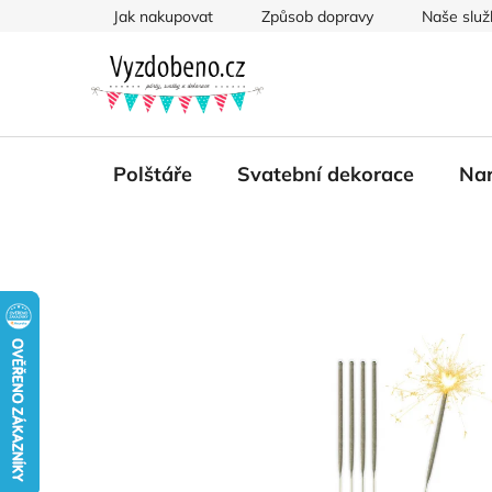
Přejít
Jak nakupovat
Způsob dopravy
Naše služ
na
obsah
Polštáře
Svatební dekorace
Nar