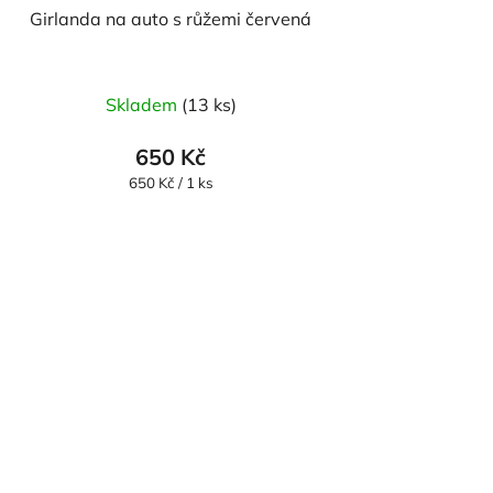
Girlanda na auto s růžemi červená
Skladem
(13 ks)
650 Kč
Měrná
650 Kč / 1 ks
cena: