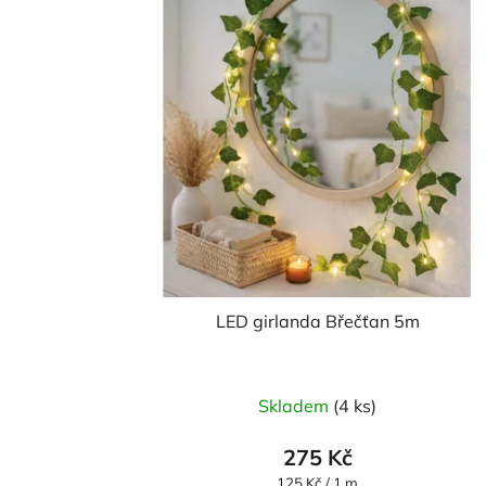
LED girlanda Břečťan 5m
Skladem
(4 ks)
275 Kč
Měrná
125 Kč / 1 m