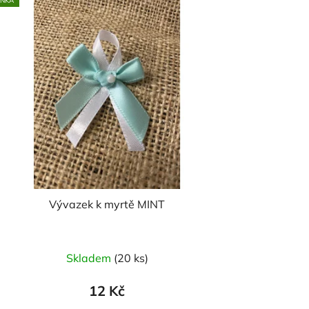
INKA
Vývazek k myrtě MINT
Průměrné
Skladem
(20 ks)
hodnocení
produktu
12 Kč
je