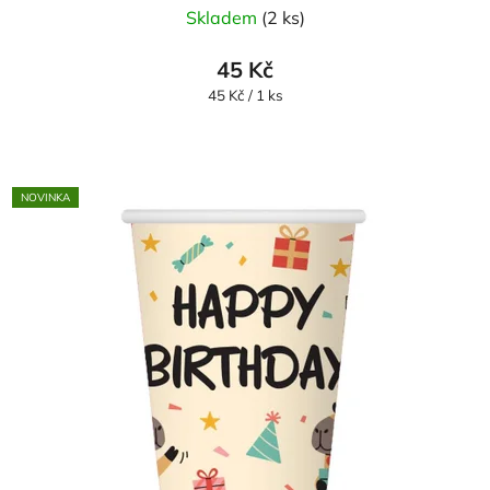
Skladem
(2 ks)
45 Kč
Měrná
45 Kč / 1 ks
cena:
NOVINKA