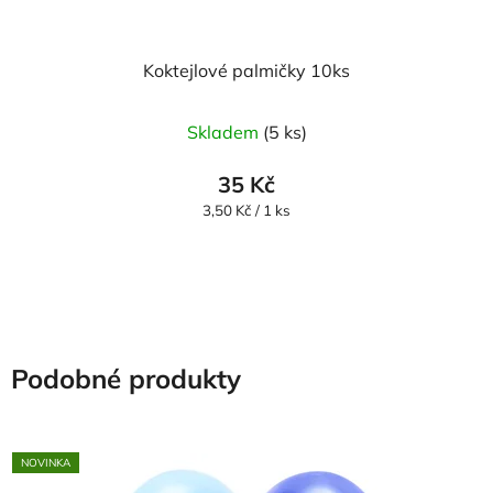
Koktejlové palmičky 10ks
Skladem
(5 ks)
35 Kč
Měrná
3,50 Kč / 1 ks
cena:
Podobné produkty
NOVINKA