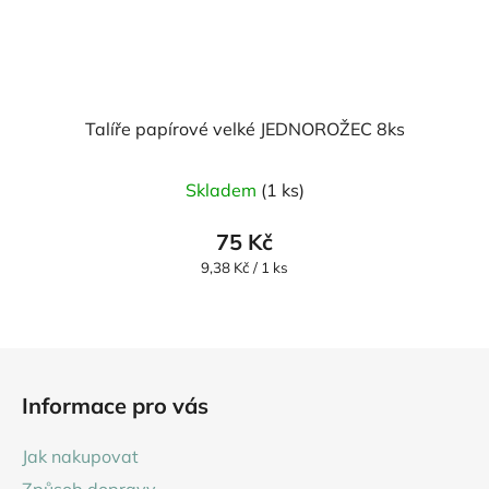
Talíře papírové velké JEDNOROŽEC 8ks
Skladem
(1 ks)
75 Kč
Měrná
9,38 Kč / 1 ks
cena:
Z
á
Informace pro vás
p
a
Jak nakupovat
t