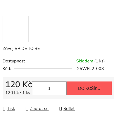
Závoj BRIDE TO BE
Dostupnost
Skladem
(1 ks)
Kód:
25WEL2-008
120 Kč
DO KOŠÍKU
Měrná cena:
120 Kč / 1 ks
Tisk
Zeptat se
Sdílet