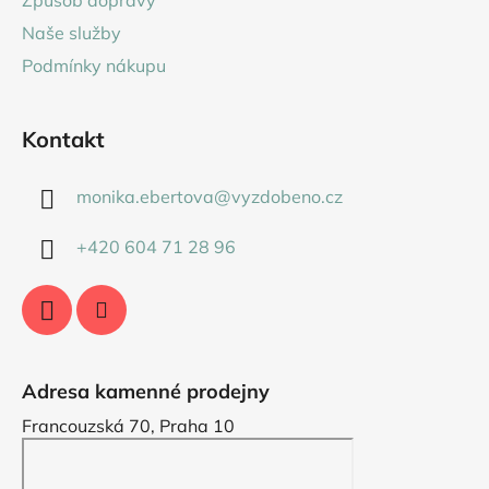
Způsob dopravy
í
Naše služby
Podmínky nákupu
Kontakt
monika.ebertova
@
vyzdobeno.cz
+420 604 71 28 96
Adresa kamenné prodejny
Francouzská 70, Praha 10