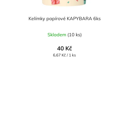
Kelímky papírové KAPYBARA 6ks
Skladem
(10 ks)
40 Kč
Měrná
6,67 Kč / 1 ks
cena: