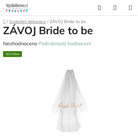
Přejít
Hledat
NÁKUP
na
KOŠÍK
obsah
Domů
/
Svatební dekorace
/
ZÁVOJ Bride to be
ZÁVOJ Bride to be
Průměrné
Neohodnoceno
Podrobnosti hodnocení
hodnocení
NOVINKA
produktu
je
0,0
z
5
hvězdiček.