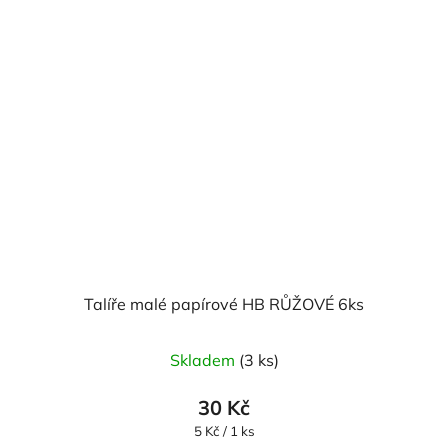
Talíře malé papírové HB RŮŽOVÉ 6ks
Skladem
(3 ks)
30 Kč
Měrná
5 Kč / 1 ks