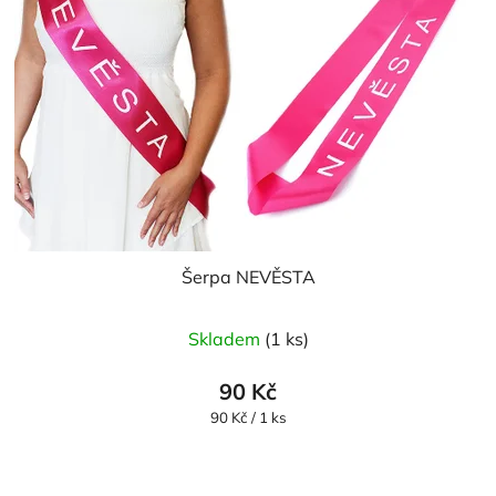
Šerpa NEVĚSTA
Skladem
(1 ks)
90 Kč
Měrná
90 Kč / 1 ks
cena: