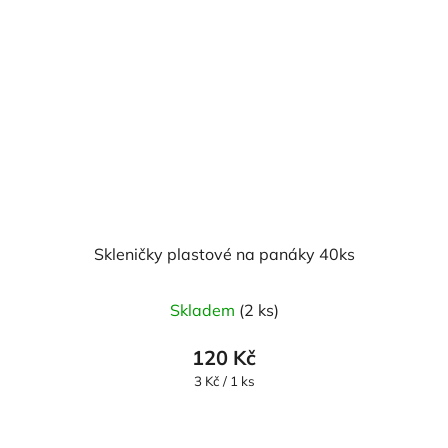
Skleničky plastové na panáky 40ks
Skladem
(2 ks)
120 Kč
Měrná
3 Kč / 1 ks
cena: