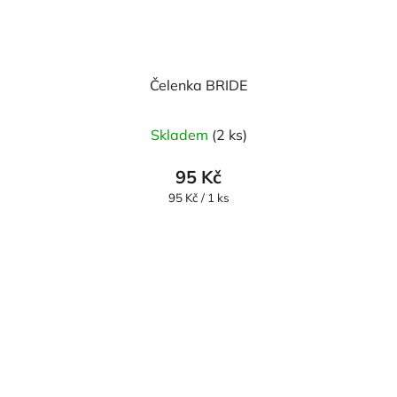
Čelenka BRIDE
Skladem
(2 ks)
95 Kč
Měrná
95 Kč / 1 ks
cena: