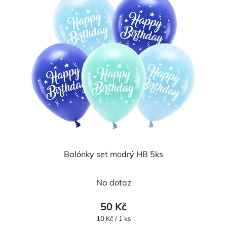
Balónky set modrý HB 5ks
Na dotaz
50 Kč
Měrná
10 Kč / 1 ks