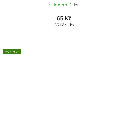
Skladem
(1 ks)
65 Kč
Měrná
65 Kč / 1 ks
cena:
NOVINKA