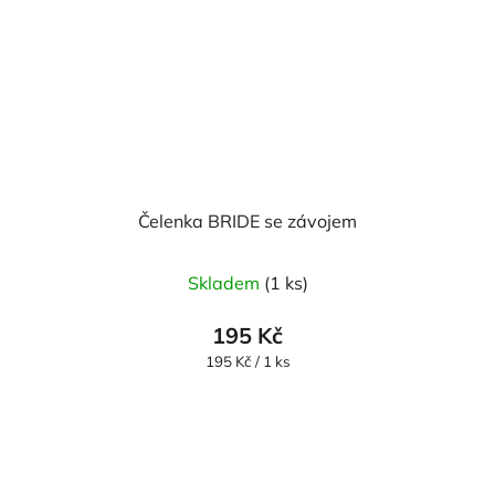
Čelenka BRIDE se závojem
Skladem
(1 ks)
195 Kč
Měrná
195 Kč / 1 ks
cena: