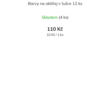
Barvy na obličej v tužce 12 ks
Skladem
(4 ks)
110 Kč
Měrná
22 Kč / 1 ks
cena: