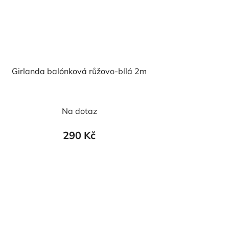
Girlanda balónková růžovo-bílá 2m
Na dotaz
290 Kč