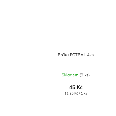
Brčka FOTBAL 4ks
Skladem
(9 ks)
45 Kč
Měrná
11,25 Kč / 1 ks
cena: