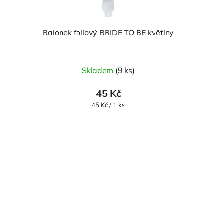
Balonek foliový BRIDE TO BE květiny
Skladem
(9 ks)
45 Kč
Měrná
45 Kč / 1 ks
cena: