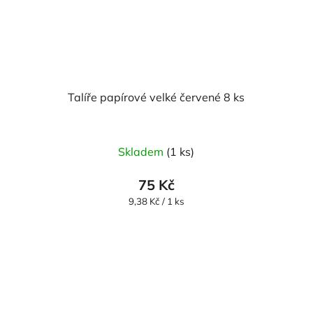
Talíře papírové velké červené 8 ks
Skladem
(1 ks)
75 Kč
Měrná
9,38 Kč / 1 ks
cena: