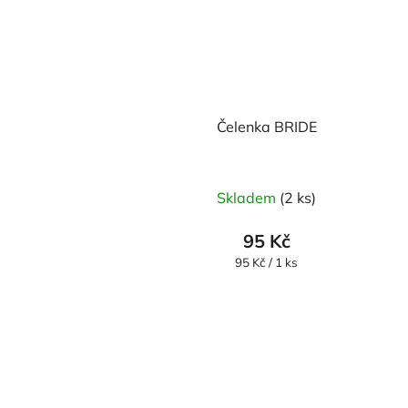
Čelenka BRIDE
Skladem
(2 ks)
95 Kč
Měrná
95 Kč / 1 ks
cena: