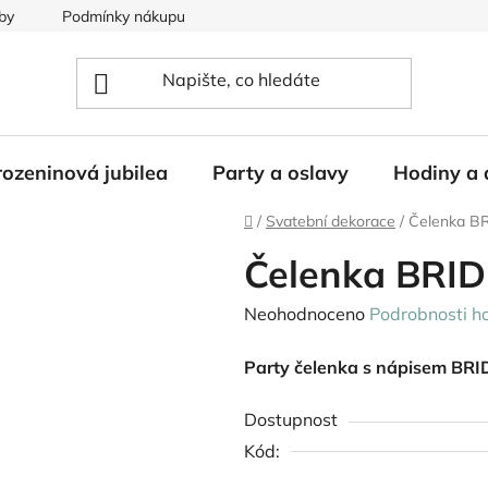
by
Podmínky nákupu
ozeninová jubilea
Party a oslavy
Hodiny a 
Domů
/
Svatební dekorace
/
Čelenka BR
Čelenka BRID
Průměrné
Neohodnoceno
Podrobnosti h
hodnocení
Party čelenka s nápisem BRI
produktu
je
Dostupnost
0,0
Kód:
z