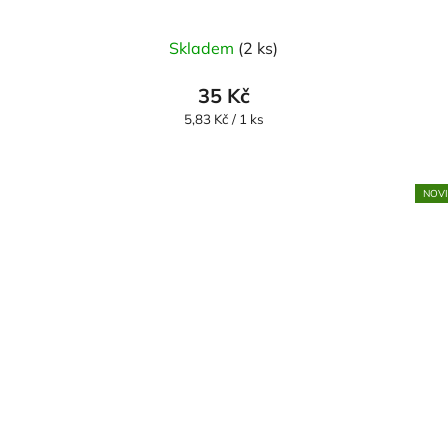
Skladem
(2 ks)
35 Kč
Měrná
5,83 Kč / 1 ks
cena:
NOV