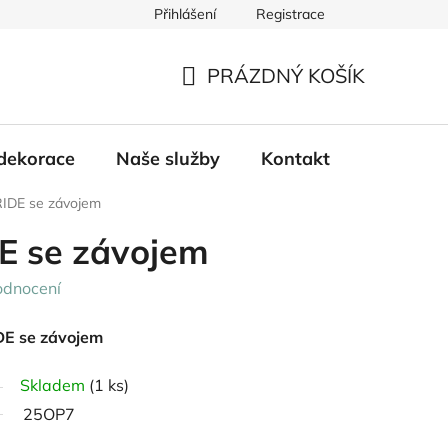
Přihlášení
Registrace
PRÁZDNÝ KOŠÍK
NÁKUPNÍ
KOŠÍK
dekorace
Naše služby
Kontakt
IDE se závojem
E se závojem
odnocení
DE se závojem
Skladem
(1 ks)
25OP7