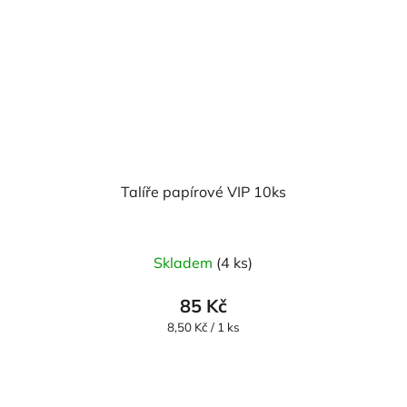
Talíře papírové VIP 10ks
Skladem
(4 ks)
85 Kč
Měrná
8,50 Kč / 1 ks
cena: