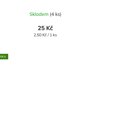
Skladem
(4 ks)
25 Kč
Měrná
2,50 Kč / 1 ks
cena:
INKA