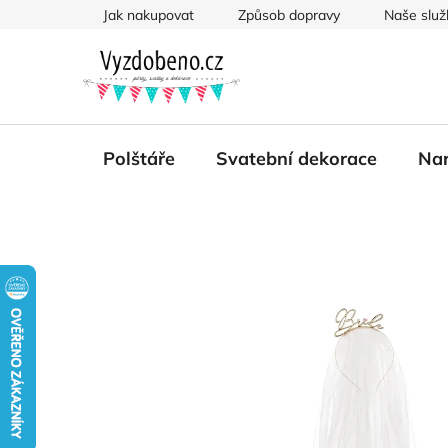
Přejít
Jak nakupovat
Způsob dopravy
Naše služ
na
obsah
Polštáře
Svatební dekorace
Nar