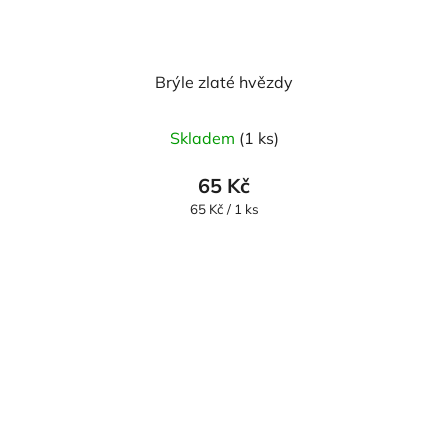
Brýle zlaté hvězdy
Skladem
(1 ks)
65 Kč
Měrná
65 Kč / 1 ks
cena: