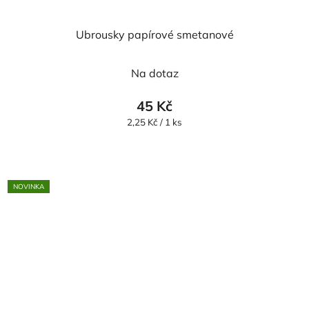
Ubrousky papírové smetanové
Na dotaz
45 Kč
Měrná
2,25 Kč / 1 ks
cena:
NOVINKA