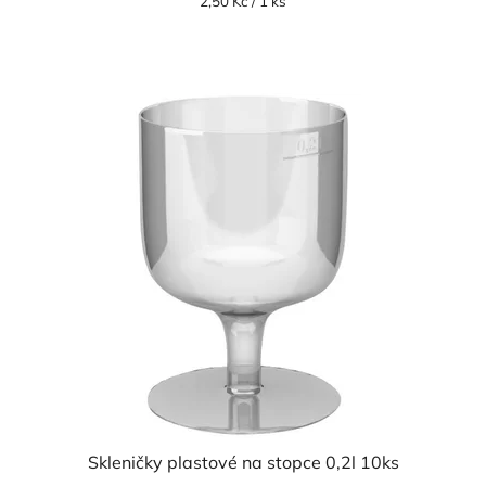
Měrná
2,50 Kč / 1 ks
cena:
Skleničky plastové na stopce 0,2l 10ks