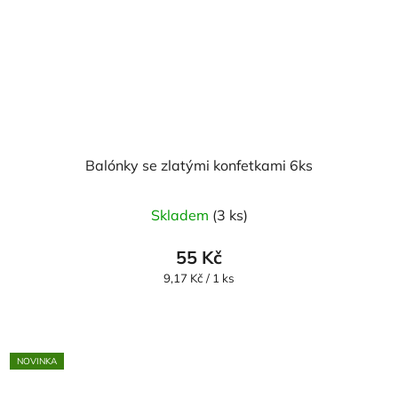
Balónky se zlatými konfetkami 6ks
Průměrné
Skladem
(3 ks)
hodnocení
produktu
55 Kč
je
Měrná
9,17 Kč / 1 ks
cena:
5,0
z
5
NOVINKA
hvězdiček.