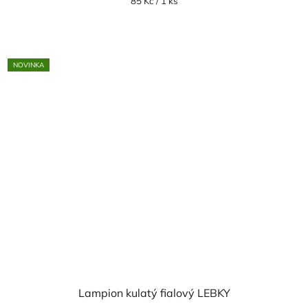
Měrná
85 Kč / 1 ks
cena:
NOVINKA
Lampion kulatý fialový LEBKY