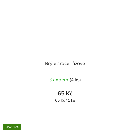
Brýle srdce růžové
Skladem
(4 ks)
65 Kč
Měrná
65 Kč / 1 ks
cena:
NOVINKA