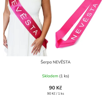
Šerpa NEVĚSTA
Skladem
(1 ks)
90 Kč
Měrná
90 Kč / 1 ks
cena: