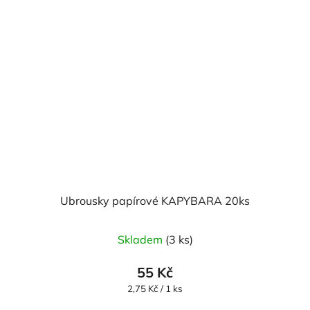
Ubrousky papírové KAPYBARA 20ks
Skladem
(3 ks)
55 Kč
Měrná
2,75 Kč / 1 ks
cena: