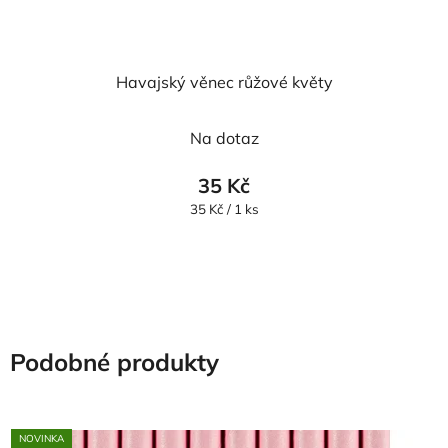
Havajský věnec růžové květy
Průměrné
Na dotaz
hodnocení
produktu
35 Kč
je
Měrná
35 Kč / 1 ks
cena:
5,0
z
5
hvězdiček.
Podobné produkty
NOVINKA