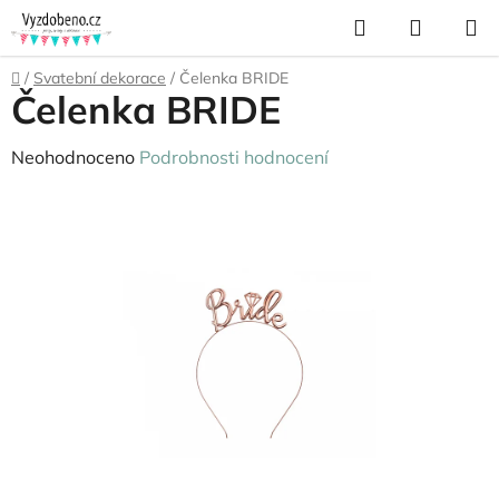
Přejít
Hledat
NÁKUP
na
KOŠÍK
obsah
Domů
/
Svatební dekorace
/
Čelenka BRIDE
Čelenka BRIDE
Průměrné
Neohodnoceno
Podrobnosti hodnocení
hodnocení
produktu
je
0,0
z
5
hvězdiček.