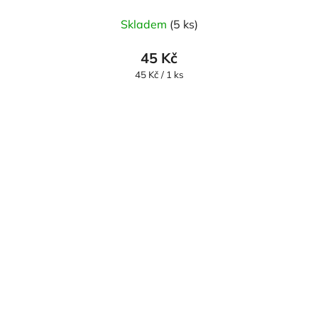
Skladem
(5 ks)
45 Kč
Měrná
45 Kč / 1 ks
cena: