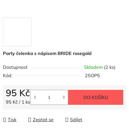
Party čelenka s nápisem BRIDE rosegold
Dostupnost
Skladem
(2 ks)
Kód:
25OP5
95 Kč
DO KOŠÍKU
Měrná cena:
95 Kč / 1 ks
Tisk
Zeptat se
Sdílet