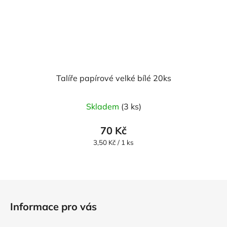
Talíře papírové velké bílé 20ks
Průměrné
Skladem
(3 ks)
hodnocení
produktu
70 Kč
je
Měrná
3,50 Kč / 1 ks
cena:
5,0
z
5
Z
hvězdiček.
á
Informace pro vás
p
a