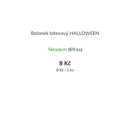
Balonek latexový HALLOWEEN
Skladem
(69 ks)
8 Kč
Měrná
8 Kč / 1 ks
cena: