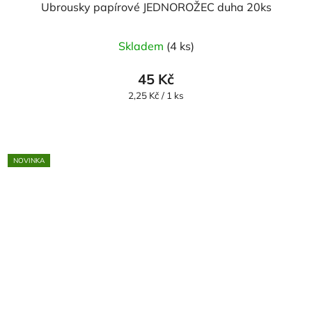
Ubrousky papírové JEDNOROŽEC duha 20ks
Skladem
(4 ks)
45 Kč
Měrná
2,25 Kč / 1 ks
cena:
NOVINKA