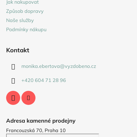
Jak nakupovat
t
Způsob dopravy
í
Naše služby
Podmínky nákupu
Kontakt
monika.ebertova
@
vyzdobeno.cz
+420 604 71 28 96
Adresa kamenné prodejny
Francouzská 70, Praha 10