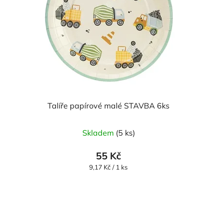
Talíře papírové malé STAVBA 6ks
Skladem
(5 ks)
55 Kč
Měrná
9,17 Kč / 1 ks
cena: