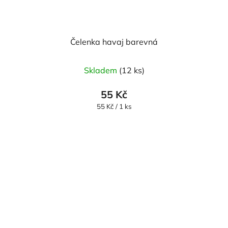
Čelenka havaj barevná
Skladem
(12 ks)
55 Kč
Měrná
55 Kč / 1 ks
cena: