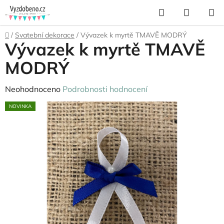
Přejít
Hledat
NÁKUP
na
KOŠÍK
obsah
Domů
/
Svatební dekorace
/
Vývazek k myrtě TMAVĚ MODRÝ
Vývazek k myrtě TMAVĚ
MODRÝ
Průměrné
Neohodnoceno
Podrobnosti hodnocení
hodnocení
NOVINKA
produktu
je
0,0
z
5
hvězdiček.