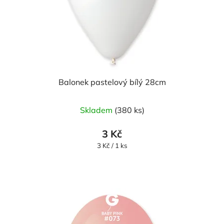
Balonek pastelový bílý 28cm
Skladem
(380 ks)
3 Kč
Měrná
3 Kč / 1 ks
cena: