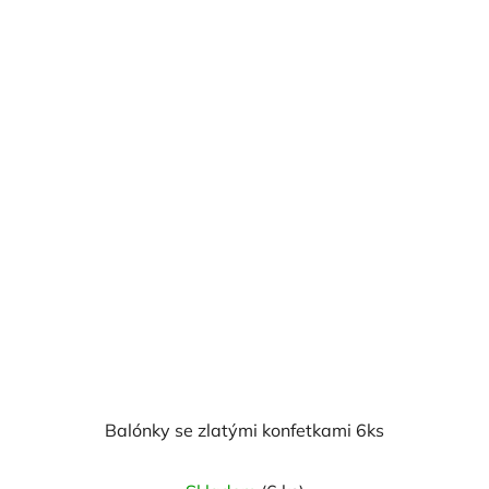
Balónky se zlatými konfetkami 6ks
Průměrné