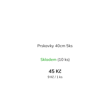
Prskavky 40cm 5ks
Skladem
(10 ks)
45 Kč
Měrná
9 Kč / 1 ks
cena: