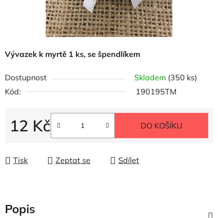
Vývazek k myrtě 1 ks, se špendlíkem
Dostupnost
Skladem
(350 ks)
Kód:
190195TM
12 Kč
DO KOŠÍKU
Měrná cena:
Tisk
Zeptat se
Sdílet
Popis