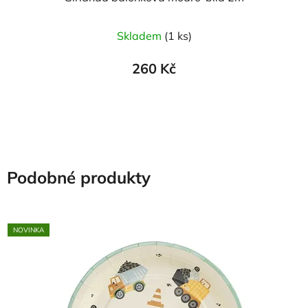
Průměrné
Skladem
(1 ks)
hodnocení
produktu
260 Kč
je
5,0
z
5
hvězdiček.
Podobné produkty
NOVINKA