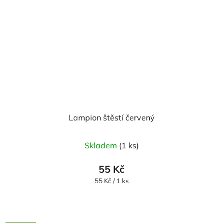
Lampion štěstí červený
Skladem
(1 ks)
55 Kč
Měrná
55 Kč / 1 ks
cena: