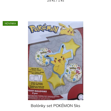
Měrná
25 Kč / 1 ks
cena:
NOVINKA
Balónky set POKÉMON 5ks