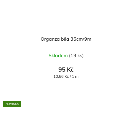
Organza bílá 36cm/9m
Průměrné
Skladem
(19 ks)
hodnocení
produktu
95 Kč
je
Měrná
10,56 Kč / 1 m
cena:
5,0
z
5
NOVINKA
hvězdiček.