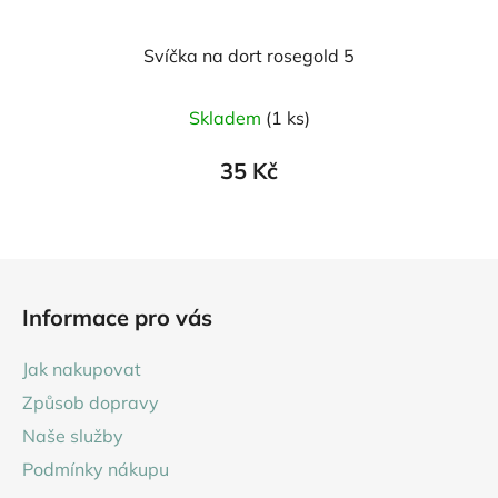
Svíčka na dort rosegold 5
Skladem
(1 ks)
35 Kč
Z
á
Informace pro vás
p
a
Jak nakupovat
t
Způsob dopravy
í
Naše služby
Podmínky nákupu