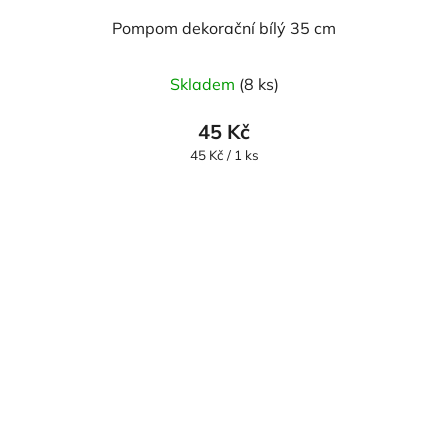
Pompom dekorační bílý 35 cm
Skladem
(8 ks)
45 Kč
Měrná
45 Kč / 1 ks
cena: