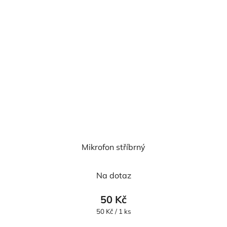
Mikrofon stříbrný
Na dotaz
50 Kč
Měrná
50 Kč / 1 ks
cena: