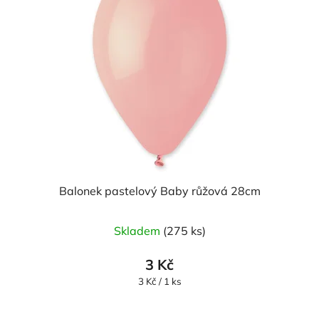
Balonek pastelový Baby růžová 28cm
Skladem
(275 ks)
3 Kč
Měrná
3 Kč / 1 ks
cena: