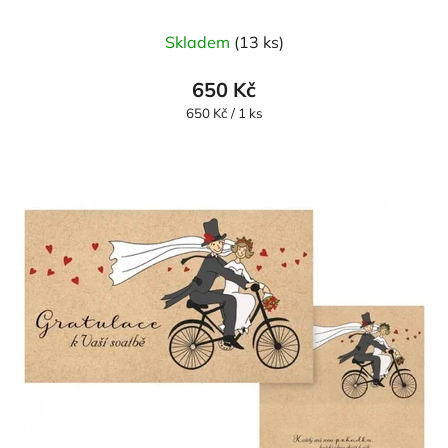
Skladem
(13 ks)
650 Kč
Měrná
650 Kč / 1 ks
cena: