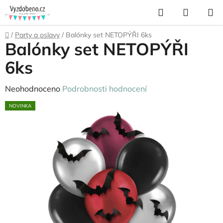
Přejít
Hledat
NÁKUP
na
KOŠÍK
obsah
Domů
/
Party a oslavy
/
Balónky set NETOPÝŘI 6ks
Balónky set NETOPÝŘI
6ks
Průměrné
Neohodnoceno
Podrobnosti hodnocení
hodnocení
NOVINKA
produktu
je
0,0
z
5
hvězdiček.