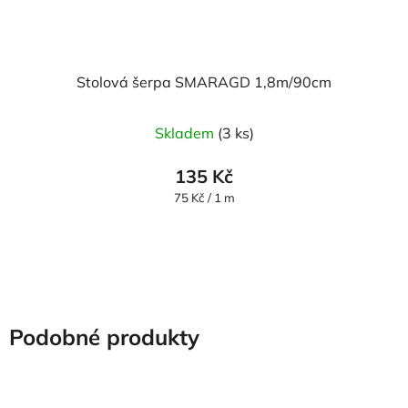
Stolová šerpa SMARAGD 1,8m/90cm
Skladem
(3 ks)
135 Kč
Měrná
75 Kč / 1 m
cena:
Podobné produkty