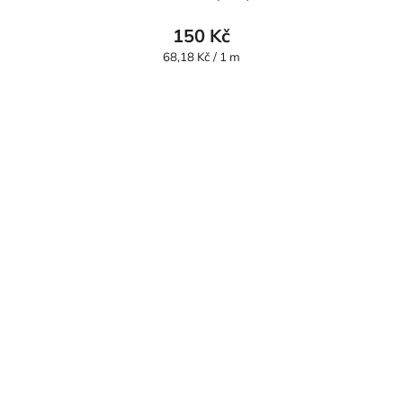
150 Kč
Měrná
68,18 Kč / 1 m
cena: