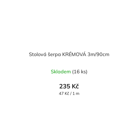
Stolová šerpa KRÉMOVÁ 3m/90cm
Skladem
(16 ks)
235 Kč
Měrná
47 Kč / 1 m
cena: