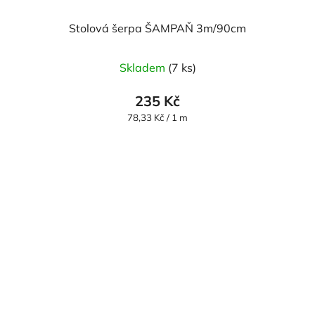
Stolová šerpa ŠAMPAŇ 3m/90cm
Skladem
(7 ks)
235 Kč
Měrná
78,33 Kč / 1 m
cena: