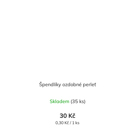
Špendlíky ozdobné perleť
Skladem
(35 ks)
30 Kč
Měrná
0,30 Kč / 1 ks
cena: