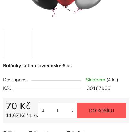
Balónky set halloweenské 6 ks
Dostupnost
Skladem
(4 ks)
Kód:
30167960
70 Kč
DO KOŠÍKU
Měrná cena:
11,67 Kč / 1 ks