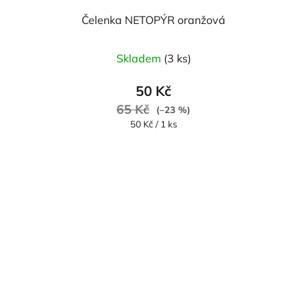
Čelenka NETOPÝR oranžová
Skladem
(3 ks)
50 Kč
65 Kč
(–23 %)
Měrná
50 Kč / 1 ks
cena: