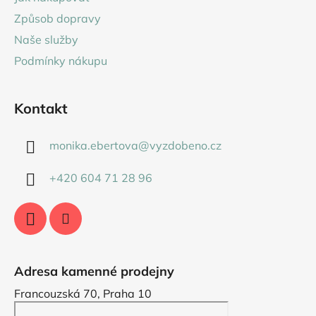
t
Způsob dopravy
í
Naše služby
Podmínky nákupu
Kontakt
monika.ebertova
@
vyzdobeno.cz
+420 604 71 28 96
Adresa kamenné prodejny
Francouzská 70, Praha 10