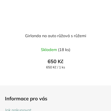
Girlanda na auto růžová s růžemi
Průměrné
Skladem
(18 ks)
hodnocení
produktu
650 Kč
je
Měrná
650 Kč / 1 ks
cena:
5,0
z
5
Z
hvězdiček.
á
Informace pro vás
p
a
Jak nakupovat