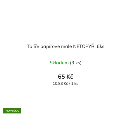
Talíře papírové malé NETOPÝŘI 6ks
Skladem
(3 ks)
65 Kč
Měrná
10,83 Kč / 1 ks
cena:
NOVINKA