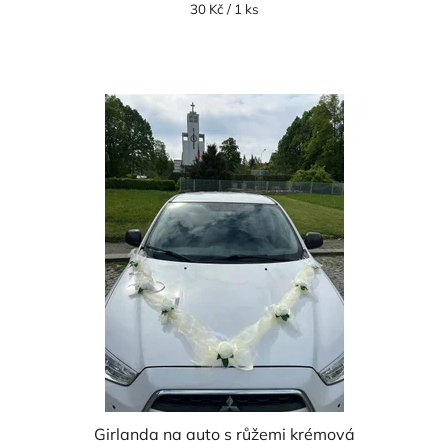
Měrná
30 Kč / 1 ks
cena:
Girlanda na auto s růžemi krémová