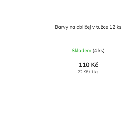
Barvy na obličej v tužce 12 ks
Skladem
(4 ks)
110 Kč
Měrná
22 Kč / 1 ks
cena: