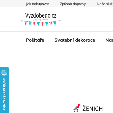
Přejít
Jak nakupovat
Způsob dopravy
Naše služ
na
obsah
Polštáře
Svatební dekorace
Nar