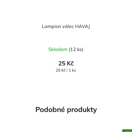
Lampion válec HAVAJ
Skladem
(12 ks)
25 Kč
Měrná
25 Kč / 1 ks
cena:
Podobné produkty