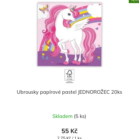
NOV
Ubrousky papírové pastel JEDNOROŽEC 20ks
Skladem
(5 ks)
55 Kč
Měrná
2,75 Kč / 1 ks