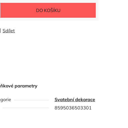
DO KOŠÍKU
Sdílet
lňkové parametry
gorie
Svatební dekorace
8595036503301