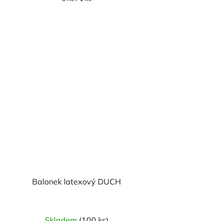
cena:
Balonek latexový DUCH
Skladem
(100 ks)