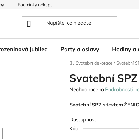
by
Podmínky nákupu
ozeninová jubilea
Party a oslavy
Hodiny a 
Domů
/
Svatební dekorace
/
Svatební S
Svatební SPZ
Průměrné
Neohodnoceno
Podrobnosti h
hodnocení
Svatební SPZ s textem ŽENI
produktu
je
Dostupnost
0,0
Kód:
z