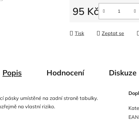
5
95 Kč
hvězdiček.
Měrná cena:
Tisk
Zeptat se
Popis
Hodnocení
Diskuze
Dop
ící pásky umístěné na zadní straně tabulky.
zřejmě na vlastní riziko.
Kate
EAN