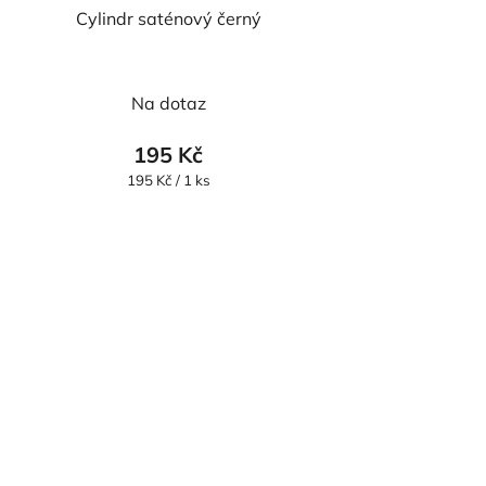
Cylindr saténový černý
Na dotaz
195 Kč
Měrná
195 Kč / 1 ks
cena: