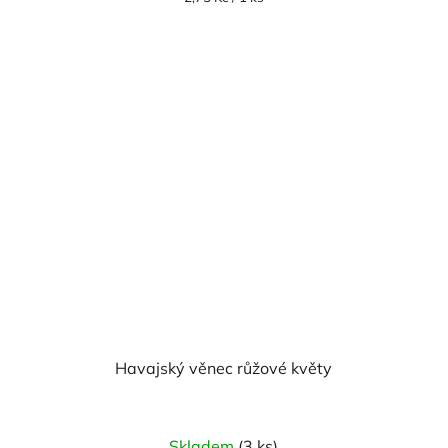
cena:
Havajský věnec růžové květy
Průměrné
Skladem
(3 ks)