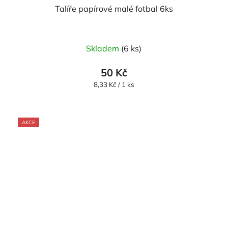
Talíře papírové malé fotbal 6ks
Skladem
(6 ks)
50 Kč
Měrná
8,33 Kč / 1 ks
cena:
AKCE