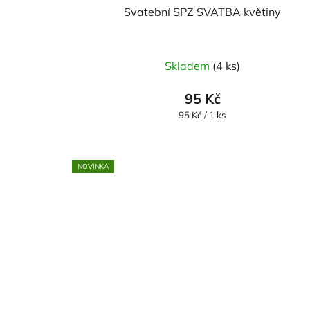
Svatební SPZ SVATBA květiny
Skladem
(4 ks)
95 Kč
Měrná
95 Kč / 1 ks
cena:
NOVINKA