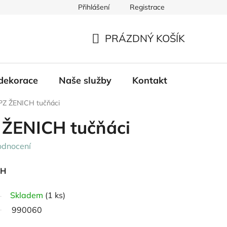
Přihlášení
Registrace
PRÁZDNÝ KOŠÍK
NÁKUPNÍ
KOŠÍK
dekorace
Naše služby
Kontakt
PZ ŽENICH tučňáci
 ŽENICH tučňáci
odnocení
CH
Skladem
(1 ks)
990060