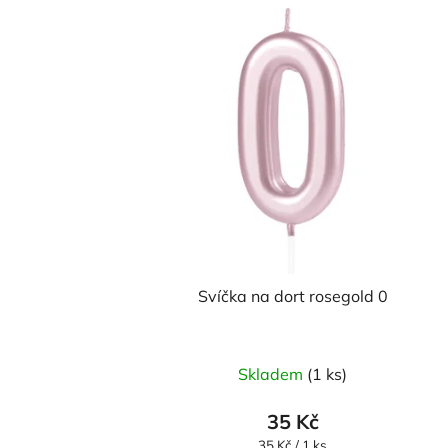
Svíčka na dort rosegold 0
Skladem
(1 ks)
35 Kč
Měrná
35 Kč / 1 ks