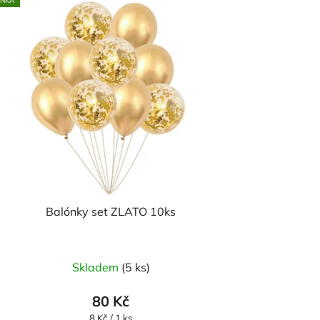
INKA
Balónky set ZLATO 10ks
Skladem
(5 ks)
80 Kč
Měrná
8 Kč / 1 ks