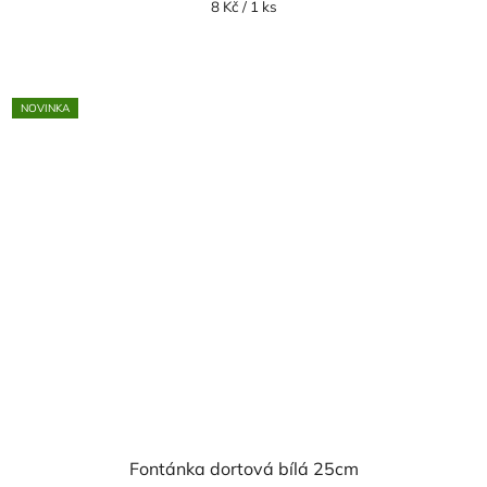
Měrná
8 Kč / 1 ks
cena:
NOVINKA
Fontánka dortová bílá 25cm