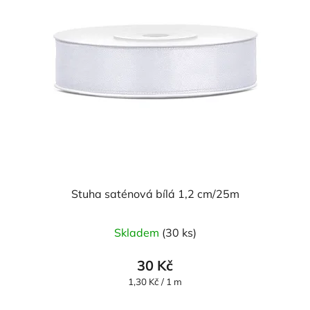
Stuha saténová bílá 1,2 cm/25m
Skladem
(30 ks)
30 Kč
Měrná
1,30 Kč / 1 m
cena: