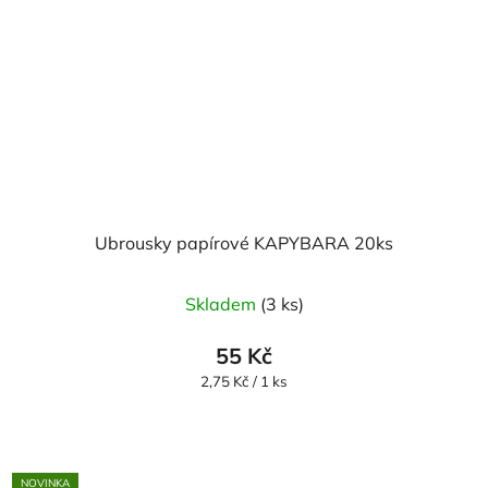
Ubrousky papírové KAPYBARA 20ks
Skladem
(3 ks)
55 Kč
Měrná
2,75 Kč / 1 ks
cena:
NOVINKA