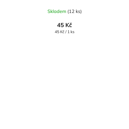
Skladem
(12 ks)
45 Kč
Měrná
45 Kč / 1 ks
cena: