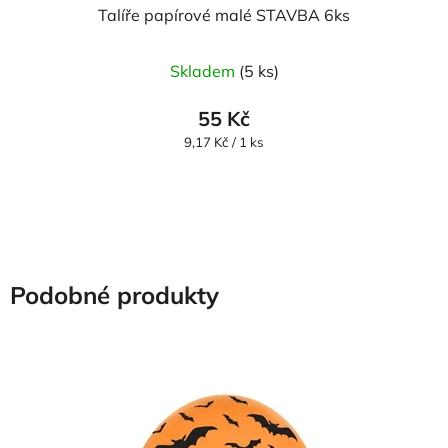
Talíře papírové malé STAVBA 6ks
Skladem
(5 ks)
55 Kč
Měrná
9,17 Kč / 1 ks
cena:
Podobné produkty