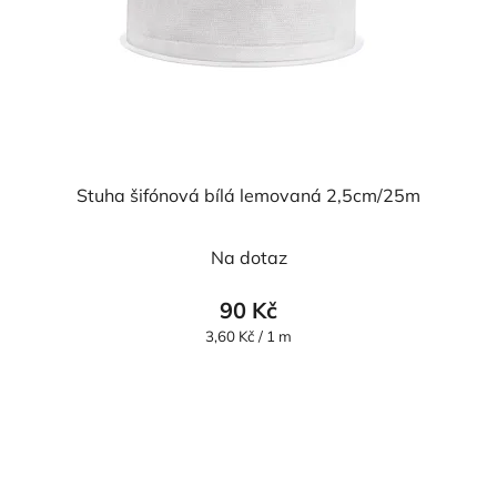
Stuha šifónová bílá lemovaná 2,5cm/25m
Průměrné
Na dotaz
hodnocení
produktu
90 Kč
je
Měrná
3,60 Kč / 1 m
cena:
5,0
z
5
hvězdiček.