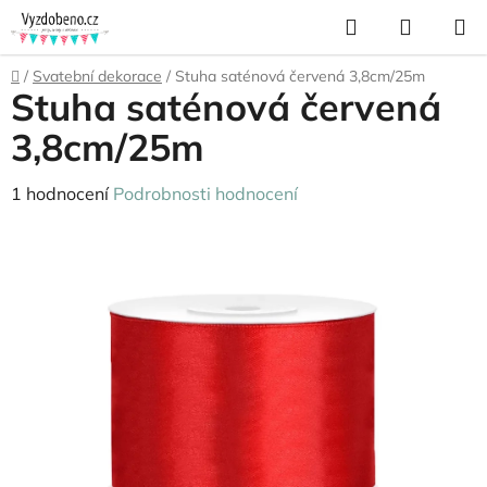
Přejít
Hledat
NÁKUP
na
KOŠÍK
obsah
Domů
/
Svatební dekorace
/
Stuha saténová červená 3,8cm/25m
Stuha saténová červená
3,8cm/25m
Průměrné
1 hodnocení
Podrobnosti hodnocení
hodnocení
produktu
je
5,0
z
5
hvězdiček.