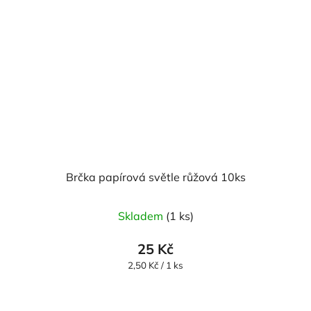
Brčka papírová světle růžová 10ks
Skladem
(1 ks)
25 Kč
Měrná
2,50 Kč / 1 ks
cena: