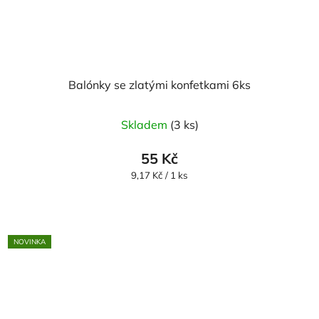
Balónky se zlatými konfetkami 6ks
Průměrné
Skladem
(3 ks)
hodnocení
produktu
55 Kč
je
Měrná
9,17 Kč / 1 ks
cena:
5,0
z
5
NOVINKA
hvězdiček.