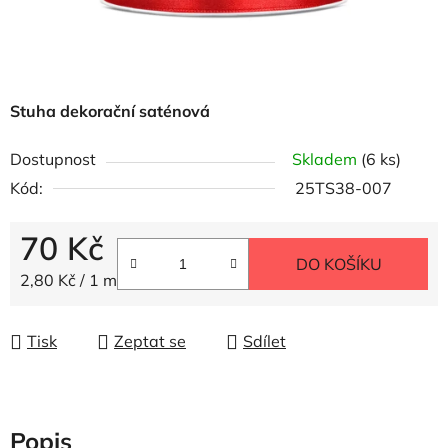
Stuha dekorační saténová
Dostupnost
Skladem
(6 ks)
Kód:
25TS38-007
70 Kč
DO KOŠÍKU
Měrná cena:
2,80 Kč / 1 m
Tisk
Zeptat se
Sdílet
Popis