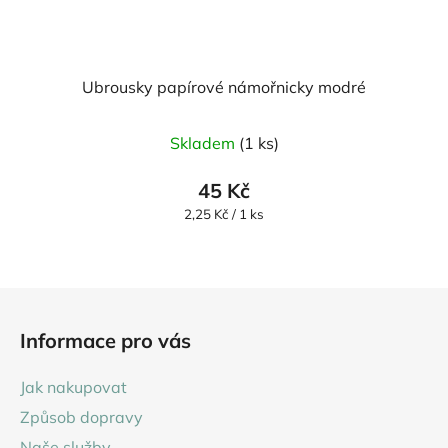
Ubrousky papírové námořnicky modré
Skladem
(1 ks)
45 Kč
Měrná
2,25 Kč / 1 ks
cena:
Z
á
Informace pro vás
p
a
Jak nakupovat
t
Způsob dopravy
í
Naše služby