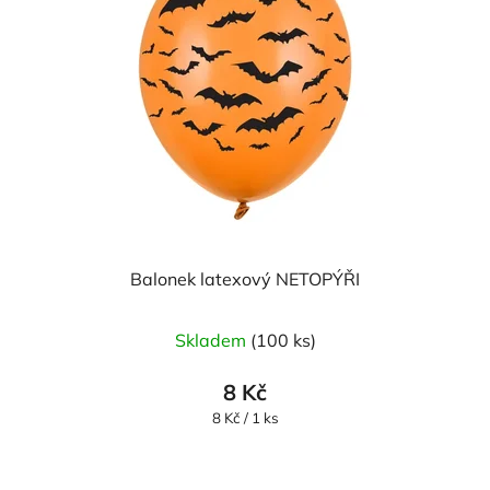
Balonek latexový NETOPÝŘI
Skladem
(100 ks)
8 Kč
Měrná
8 Kč / 1 ks
cena: