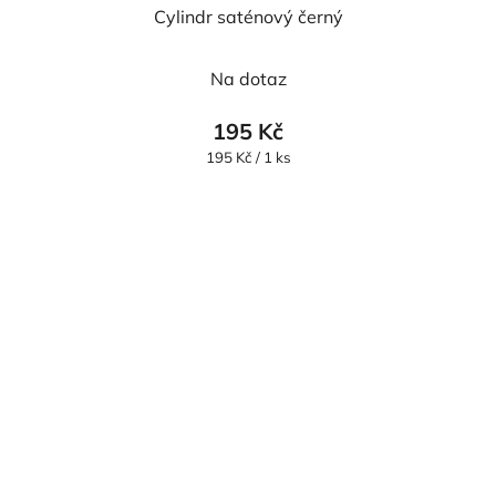
Cylindr saténový černý
Na dotaz
195 Kč
Měrná
195 Kč / 1 ks
cena: