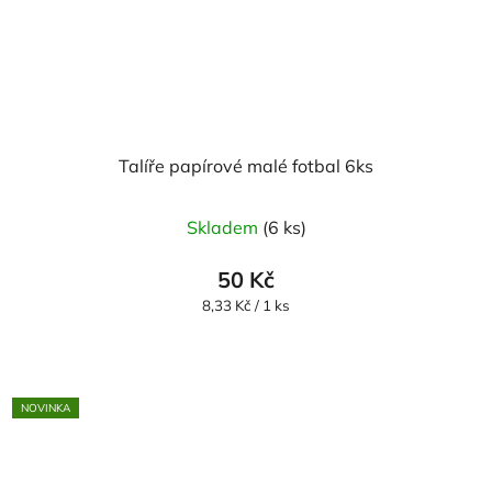
Talíře papírové malé fotbal 6ks
Skladem
(6 ks)
50 Kč
Měrná
8,33 Kč / 1 ks
cena:
NOVINKA