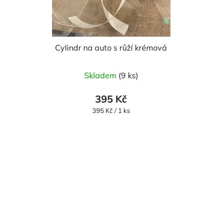
Cylindr na auto s růží krémová
Průměrné
Skladem
(9 ks)
hodnocení
produktu
395 Kč
je
Měrná
395 Kč / 1 ks
cena:
5,0
z
5
hvězdiček.