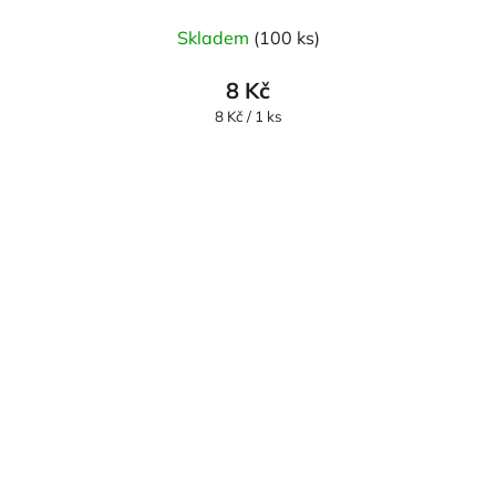
Skladem
(100 ks)
8 Kč
Měrná
8 Kč / 1 ks
cena: