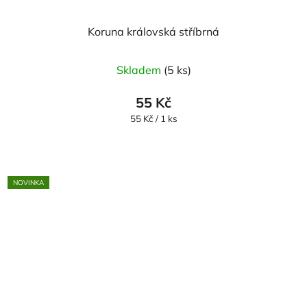
Koruna královská stříbrná
Skladem
(5 ks)
55 Kč
Měrná
55 Kč / 1 ks
cena:
NOVINKA