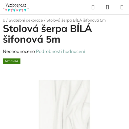
Přejít
Hledat
NÁKUP
na
KOŠÍK
obsah
Domů
/
Svatební dekorace
/
Stolová šerpa BÍLÁ šifonová 5m
Stolová šerpa BÍLÁ
šifonová 5m
Průměrné
Neohodnoceno
Podrobnosti hodnocení
hodnocení
NOVINKA
produktu
je
0,0
z
5
hvězdiček.