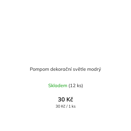
Pompom dekorační světle modrý
Skladem
(12 ks)
30 Kč
Měrná
30 Kč / 1 ks
cena: