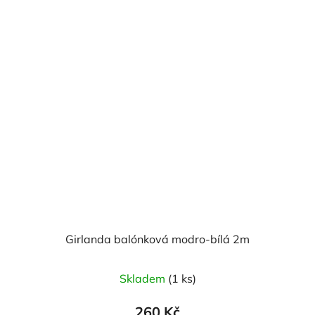
Girlanda balónková modro-bílá 2m
Průměrné
Skladem
(1 ks)
hodnocení
produktu
260 Kč