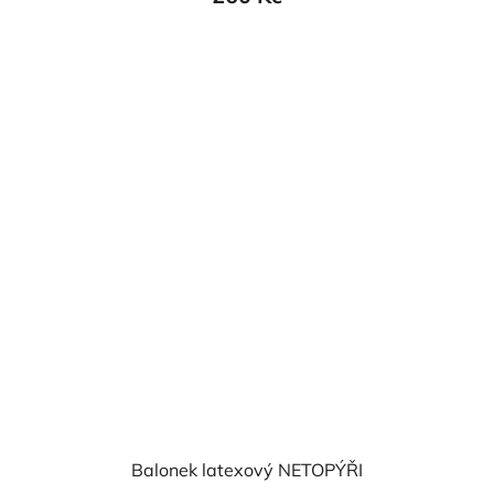
je
5,0
z
5
hvězdiček.
Balonek latexový NETOPÝŘI