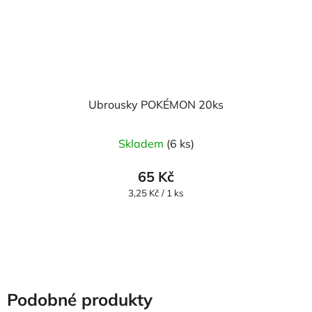
Ubrousky POKÉMON 20ks
Skladem
(6 ks)
65 Kč
Měrná
3,25 Kč / 1 ks
cena:
Podobné produkty