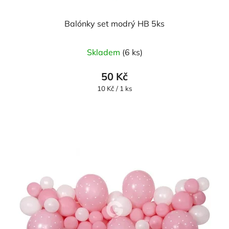
Balónky set modrý HB 5ks
Skladem
(6 ks)
50 Kč
Měrná
10 Kč / 1 ks
cena: