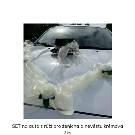
cena:
5,0
z
5
hvězdiček.
SET na auto s růží pro ženicha a nevěstu krémová
2ks