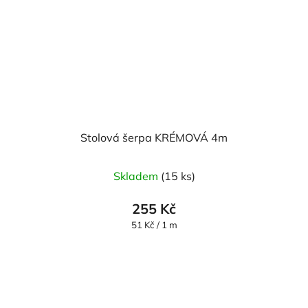
Stolová šerpa KRÉMOVÁ 4m
Skladem
(15 ks)
255 Kč
Měrná
51 Kč / 1 m
cena: