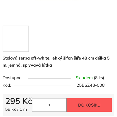
Stolová šerpa off-white, lehký šifon šíře 48 cm délka 5
m, jemná, splývavá látka
Dostupnost
Skladem
(8 ks)
Kód:
25BSZ48-008
295 Kč
DO KOŠÍKU
Měrná cena:
59 Kč / 1 m