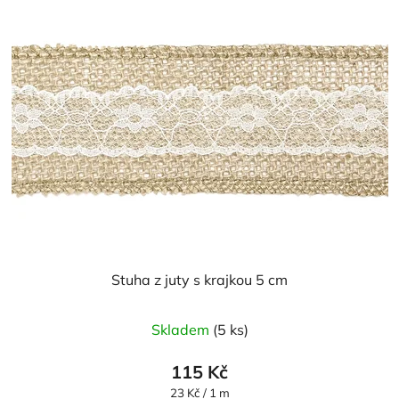
Stuha z juty s krajkou 5 cm
Průměrné
Skladem
(5 ks)
hodnocení
produktu
115 Kč
je
Měrná
23 Kč / 1 m