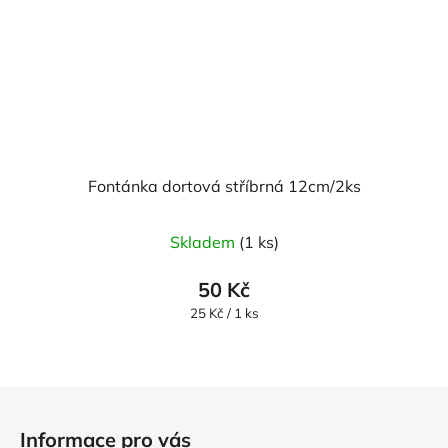
Fontánka dortová stříbrná 12cm/2ks
Skladem
(1 ks)
50 Kč
Měrná
25 Kč / 1 ks
cena:
Z
á
Informace pro vás