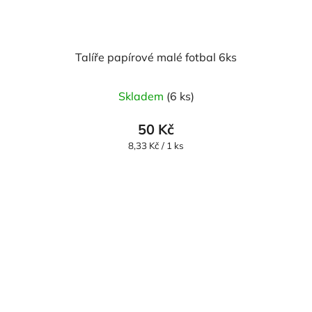
Talíře papírové malé fotbal 6ks
Skladem
(6 ks)
50 Kč
Měrná
8,33 Kč / 1 ks
cena: