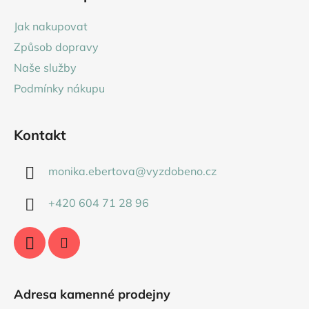
p
a
Jak nakupovat
t
Způsob dopravy
í
Naše služby
Podmínky nákupu
Kontakt
monika.ebertova
@
vyzdobeno.cz
+420 604 71 28 96
Adresa kamenné prodejny