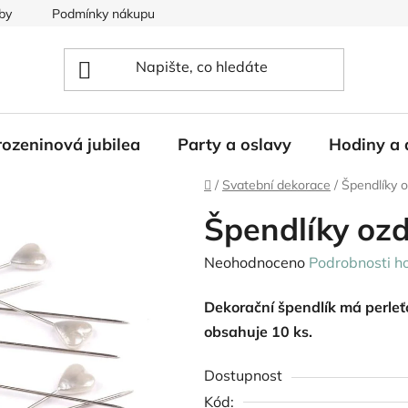
by
Podmínky nákupu
ozeninová jubilea
Party a oslavy
Hodiny a 
Domů
/
Svatební dekorace
/
Špendlíky 
Špendlíky oz
Průměrné
Neohodnoceno
Podrobnosti h
hodnocení
Dekorační špendlík má perleťo
produktu
obsahuje 10 ks.
je
0,0
Dostupnost
z
Kód: