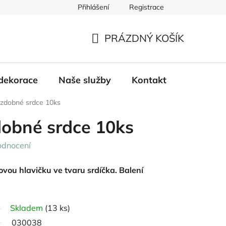
Přihlášení
Registrace
PRÁZDNÝ KOŠÍK
NÁKUPNÍ
KOŠÍK
dekorace
Naše služby
Kontakt
ozdobné srdce 10ks
dobné srdce 10ks
odnocení
vou hlavičku ve tvaru srdíčka. Balení
Skladem
(13 ks)
030038