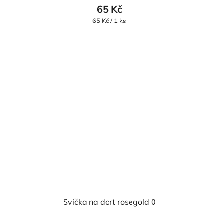
65 Kč
Měrná
65 Kč / 1 ks
cena:
Svíčka na dort rosegold 0