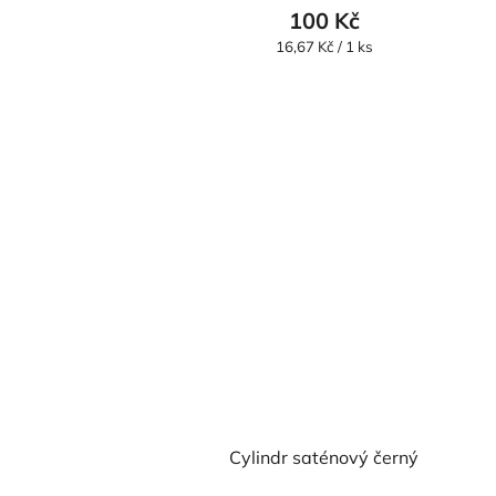
100 Kč
Měrná
16,67 Kč / 1 ks
cena:
Cylindr saténový černý