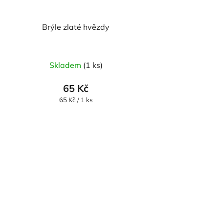
Brýle zlaté hvězdy
Skladem
(1 ks)
65 Kč
Měrná
65 Kč / 1 ks
cena: