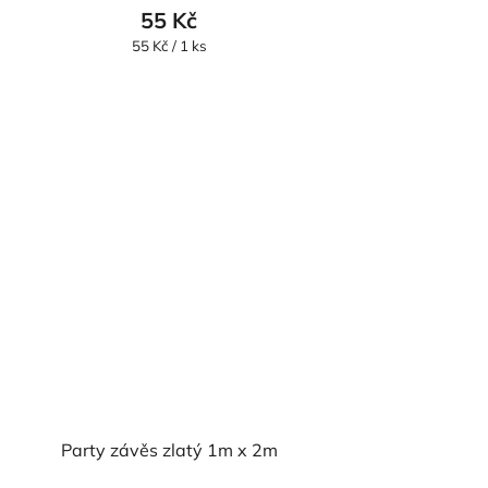
55 Kč
Měrná
55 Kč / 1 ks
cena:
Party závěs zlatý 1m x 2m