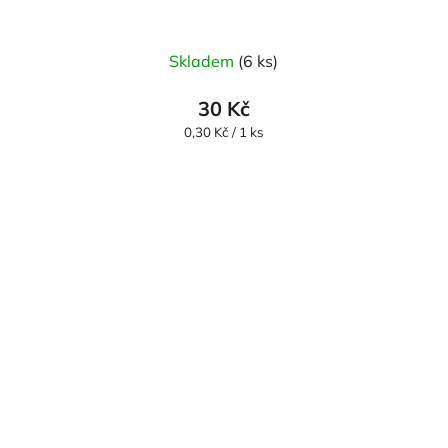
Skladem
(6 ks)
30 Kč
Měrná
0,30 Kč / 1 ks
cena: