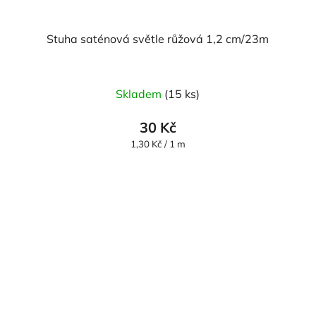
Stuha saténová světle růžová 1,2 cm/23m
Skladem
(15 ks)
30 Kč
Měrná
1,30 Kč / 1 m
cena: