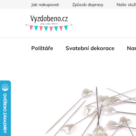
Přejít
Jak nakupovat
Způsob dopravy
Naše služ
na
obsah
Polštáře
Svatební dekorace
Nar