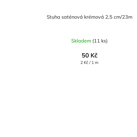
Stuha saténová krémová 2,5 cm/23m
Skladem
(11 ks)
50 Kč
Měrná
2 Kč / 1 m
cena: