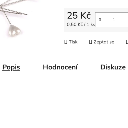
5
hvězdiček.
25 Kč
Měrná cena:
0,50 Kč / 1 ks
Tisk
Zeptat se
Popis
Hodnocení
Diskuze