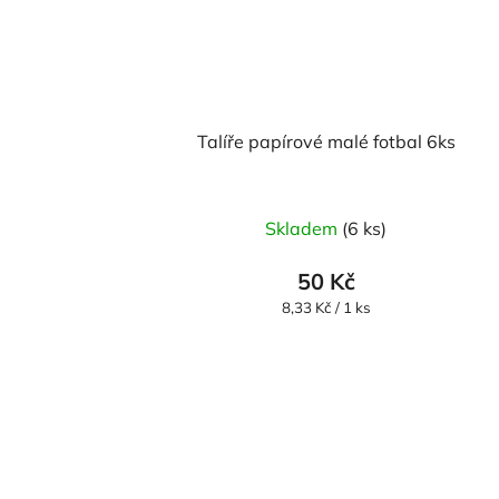
Talíře papírové malé fotbal 6ks
Skladem
(6 ks)
50 Kč
Měrná
8,33 Kč / 1 ks
cena: