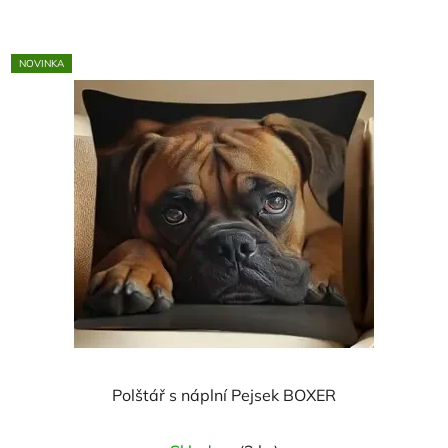
z
5
NOVINKA
hvězdiček.
Polštář s náplní Pejsek BOXER