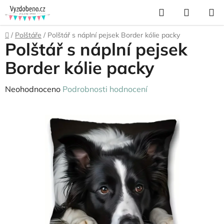
Přejít
Hledat
NÁKUP
na
KOŠÍK
obsah
Domů
/
Polštáře
/
Polštář s náplní pejsek Border kólie packy
Polštář s náplní pejsek
Border kólie packy
Průměrné
Neohodnoceno
Podrobnosti hodnocení
hodnocení
produktu
je
0,0
z
5
hvězdiček.