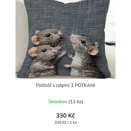
Polštář s náplní 3 POTKANI
Průměrné
Skladem
(12 ks)
hodnocení
produktu
330 Kč
je
Měrná
330 Kč / 1 ks
cena:
5,0