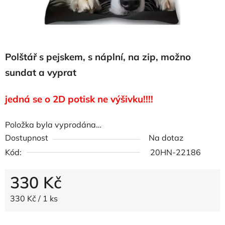
Polštář s pejskem, s náplní, na zip, možno
sundat a vyprat
jedná se o 2D potisk ne výšivku!!!!
Položka byla vyprodána…
Dostupnost
Na dotaz
Kód:
20HN-22186
330 Kč
Měrná cena:
330 Kč / 1 ks