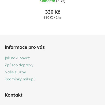
Skladem
(3 ks)
330 Kč
Měrná
330 Kč / 1 ks
cena:
Z
á
Informace pro vás
p
a
Jak nakupovat
t
Způsob dopravy
í
Naše služby
Podmínky nákupu
Kontakt