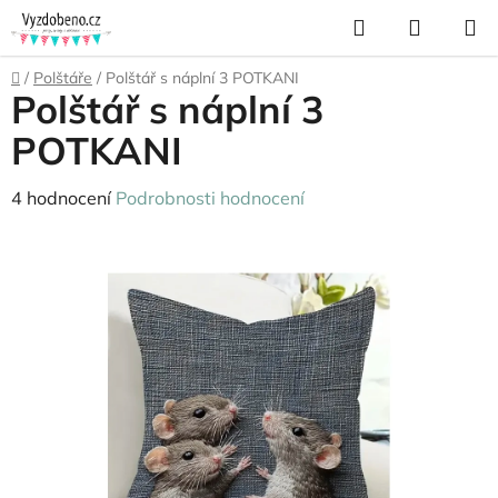
Přejít
Hledat
NÁKUP
na
KOŠÍK
obsah
Domů
/
Polštáře
/
Polštář s náplní 3 POTKANI
Polštář s náplní 3
POTKANI
Průměrné
4 hodnocení
Podrobnosti hodnocení
hodnocení
produktu
je
5,0
z
5
hvězdiček.