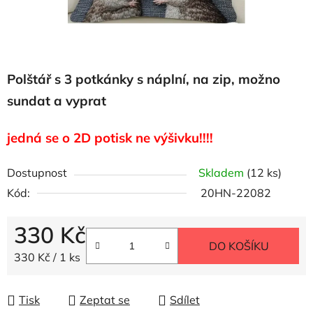
Polštář s 3 potkánky s náplní, na zip, možno
sundat a vyprat
jedná se o 2D potisk ne výšivku!!!!
Dostupnost
Skladem
(12 ks)
Kód:
20HN-22082
330 Kč
DO KOŠÍKU
Měrná cena:
330 Kč / 1 ks
Tisk
Zeptat se
Sdílet