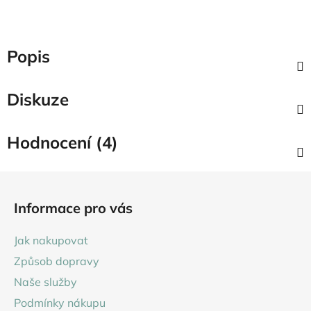
Popis
Diskuze
Hodnocení (4)
Z
á
Informace pro vás
p
a
Jak nakupovat
t
Způsob dopravy
í
Naše služby
Podmínky nákupu