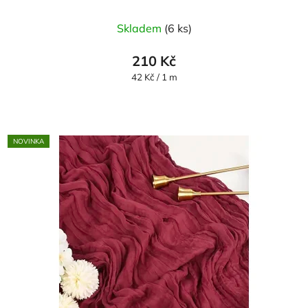
Skladem
(6 ks)
210 Kč
Měrná
42 Kč / 1 m
cena:
NOVINKA