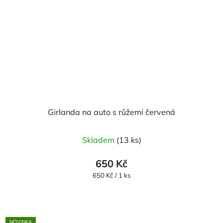
Girlanda na auto s růžemi červená
Skladem
(13 ks)
650 Kč
Měrná
650 Kč / 1 ks
cena:
NOVINKA