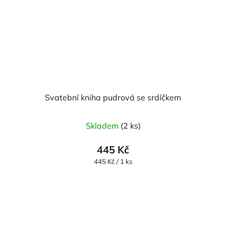
Svatební kniha pudrová se srdíčkem
Skladem
(2 ks)
445 Kč
Měrná
445 Kč / 1 ks
cena: