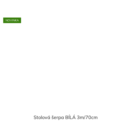
z
5
NOVINKA
hvězdiček.
Stolová šerpa BÍLÁ 3m/70cm