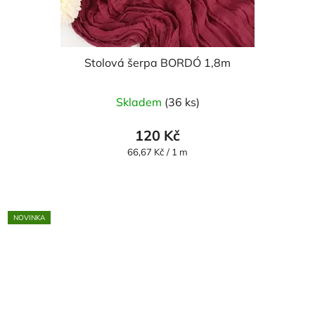
Stolová šerpa BORDÓ 1,8m
Skladem
(36 ks)
120 Kč
Měrná
66,67 Kč / 1 m
cena:
NOVINKA