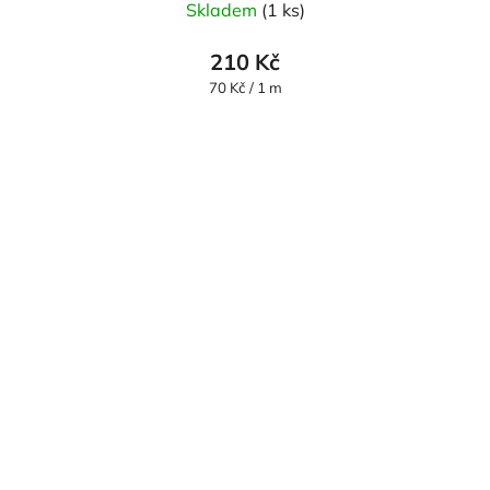
Skladem
(1 ks)
210 Kč
Měrná
70 Kč / 1 m
cena: