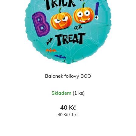
Balonek foliový BOO
Skladem
(1 ks)
40 Kč
Měrná
40 Kč / 1 ks
cena: