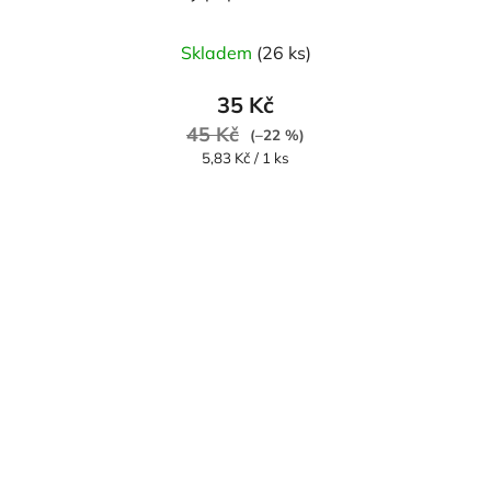
Skladem
(26 ks)
35 Kč
45 Kč
(–22 %)
Měrná
5,83 Kč / 1 ks
cena: