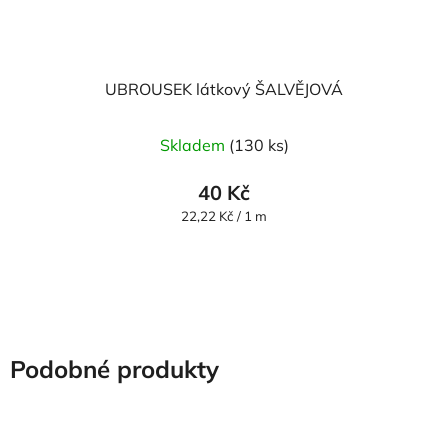
UBROUSEK látkový ŠALVĚJOVÁ
Skladem
(130 ks)
40 Kč
Měrná
22,22 Kč / 1 m
cena:
Podobné produkty