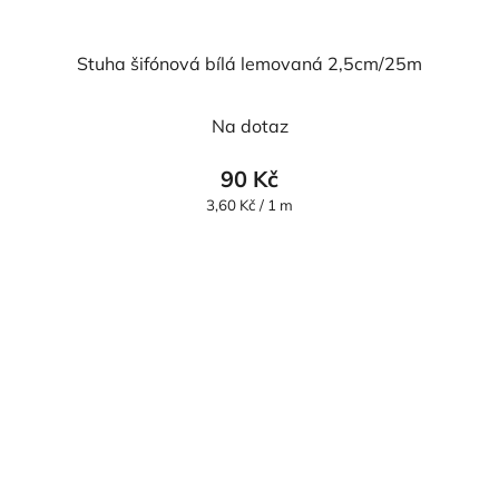
Stuha šifónová bílá lemovaná 2,5cm/25m
Průměrné
Na dotaz
hodnocení
produktu
90 Kč
je
Měrná
3,60 Kč / 1 m
cena:
5,0
z
5
hvězdiček.