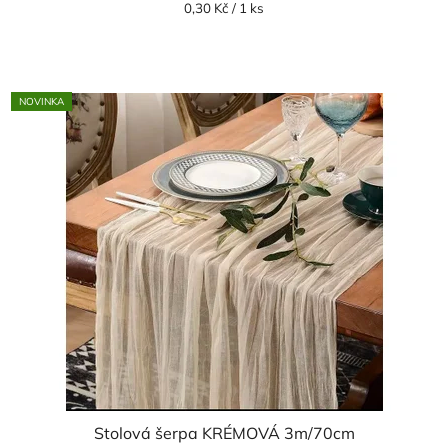
Měrná
0,30 Kč / 1 ks
cena:
NOVINKA
Stolová šerpa KRÉMOVÁ 3m/70cm