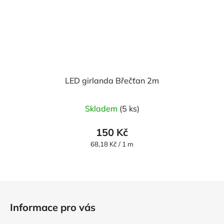
LED girlanda Břečťan 2m
Skladem
(5 ks)
150 Kč
Měrná
68,18 Kč / 1 m
cena:
Z
á
Informace pro vás
p