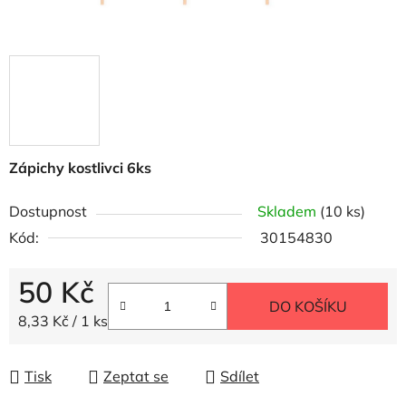
Zápichy kostlivci 6ks
Dostupnost
Skladem
(10 ks)
Kód:
30154830
50 Kč
DO KOŠÍKU
Měrná cena:
8,33 Kč / 1 ks
Tisk
Zeptat se
Sdílet