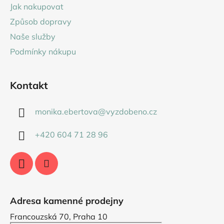
a
Jak nakupovat
t
Způsob dopravy
í
Naše služby
Podmínky nákupu
Kontakt
monika.ebertova
@
vyzdobeno.cz
+420 604 71 28 96
Adresa kamenné prodejny
Francouzská 70, Praha 10