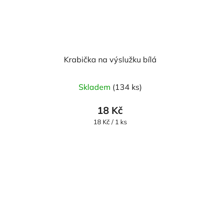
Krabička na výslužku bílá
Skladem
(134 ks)
18 Kč
Měrná
18 Kč / 1 ks
cena: