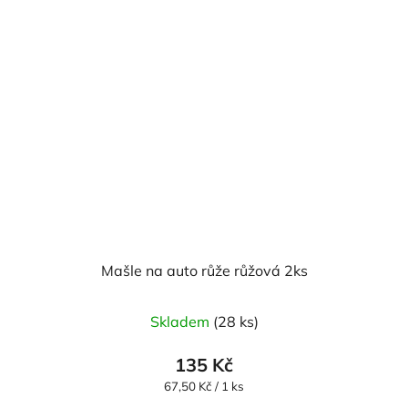
Mašle na auto růže růžová 2ks
Průměrné
Skladem
(28 ks)
hodnocení
produktu
135 Kč
je
Měrná
67,50 Kč / 1 ks
cena:
5,0