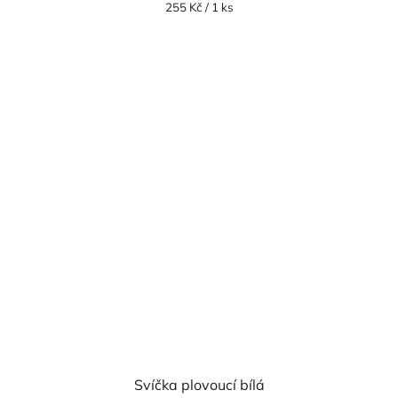
Měrná
255 Kč / 1 ks
cena:
Svíčka plovoucí bílá