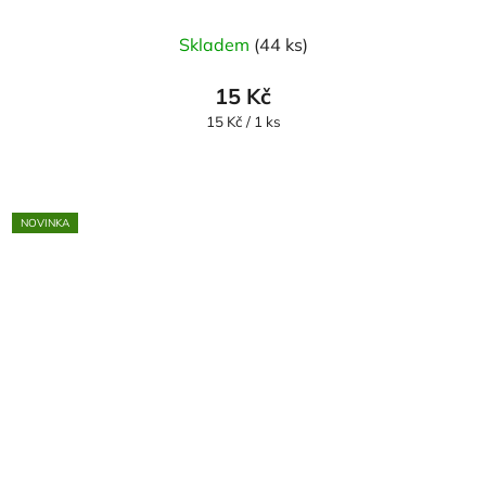
Skladem
(44 ks)
15 Kč
Měrná
15 Kč / 1 ks
cena:
NOVINKA