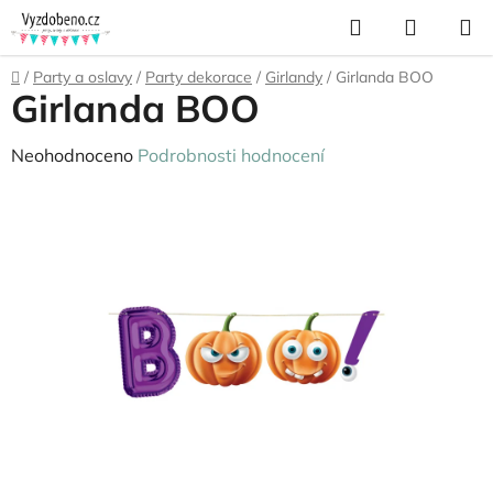
Přejít
Hledat
NÁKUP
na
KOŠÍK
obsah
Domů
/
Party a oslavy
/
Party dekorace
/
Girlandy
/
Girlanda BOO
Girlanda BOO
Průměrné
Neohodnoceno
Podrobnosti hodnocení
hodnocení
produktu
je
0,0
z
5
hvězdiček.