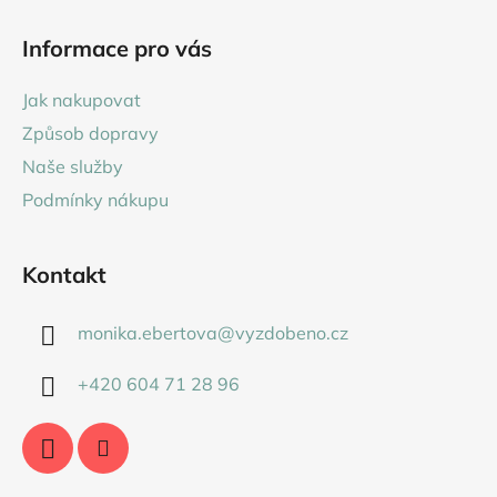
Z
á
Informace pro vás
p
a
Jak nakupovat
t
Způsob dopravy
í
Naše služby
Podmínky nákupu
Kontakt
monika.ebertova
@
vyzdobeno.cz
+420 604 71 28 96