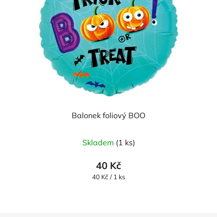
Balonek foliový BOO
Skladem
(1 ks)
40 Kč
Měrná
40 Kč / 1 ks
cena: