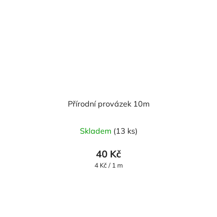
Přírodní provázek 10m
Skladem
(13 ks)
40 Kč
Měrná
4 Kč / 1 m
cena: