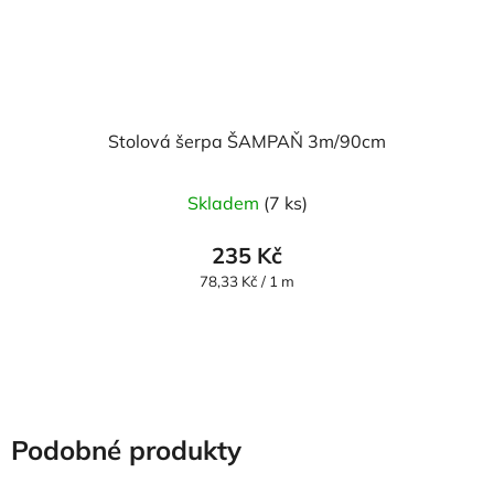
Stolová šerpa ŠAMPAŇ 3m/90cm
Skladem
(7 ks)
235 Kč
Měrná
78,33 Kč / 1 m
cena:
Podobné produkty