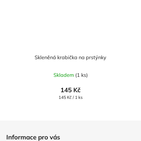
Skleněná krabička na prstýnky
Skladem
(1 ks)
145 Kč
Měrná
145 Kč / 1 ks
cena:
Z
á
Informace pro vás
p