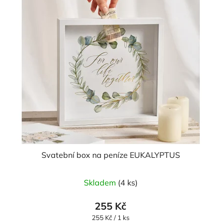
Svatební box na peníze EUKALYPTUS
Skladem
(4 ks)
255 Kč
Měrná
255 Kč / 1 ks