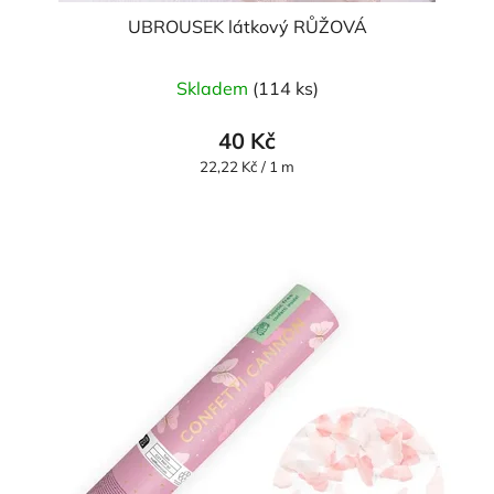
UBROUSEK látkový RŮŽOVÁ
Skladem
(114 ks)
40 Kč
Měrná
22,22 Kč / 1 m
cena: