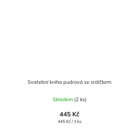
Svatební kniha pudrová se srdíčkem
Skladem
(2 ks)
445 Kč
Měrná
445 Kč / 1 ks
cena: