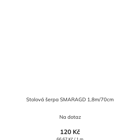
Stolová šerpa SMARAGD 1,8m/70cm
Na dotaz
120 Kč
Měrná
66,67 Kč / 1 m