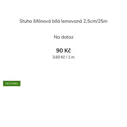
Stuha šifónová bílá lemovaná 2,5cm/25m
Průměrné
Na dotaz
hodnocení
produktu
90 Kč
je
Měrná
3,60 Kč / 1 m
cena:
5,0
z
5
NOVINKA
hvězdiček.