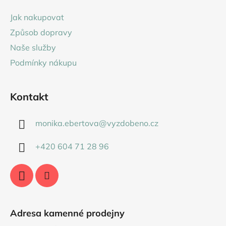
a
Jak nakupovat
t
Způsob dopravy
í
Naše služby
Podmínky nákupu
Kontakt
monika.ebertova
@
vyzdobeno.cz
+420 604 71 28 96
Adresa kamenné prodejny