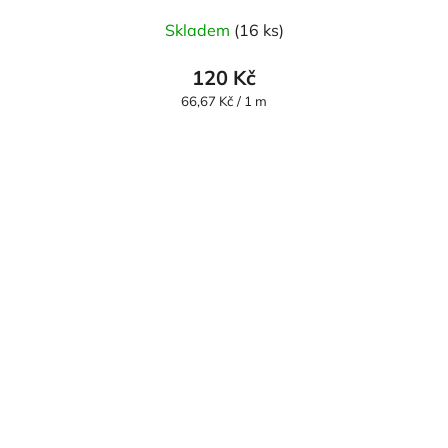
Skladem
(16 ks)
120 Kč
Měrná
66,67 Kč / 1 m
cena: