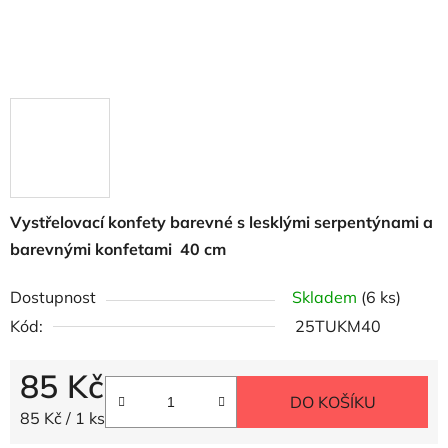
Vystřelovací konfety barevné s lesklými serpentýnami a
barevnými konfetami 40 cm
Dostupnost
Skladem
(6 ks)
Kód:
25TUKM40
85 Kč
DO KOŠÍKU
Měrná cena:
85 Kč / 1 ks