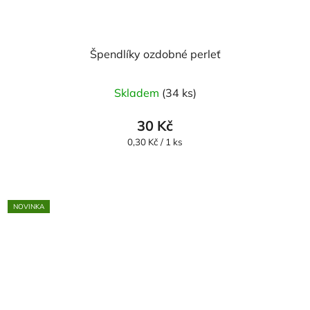
Špendlíky ozdobné perleť
Skladem
(34 ks)
30 Kč
Měrná
0,30 Kč / 1 ks
cena:
NOVINKA