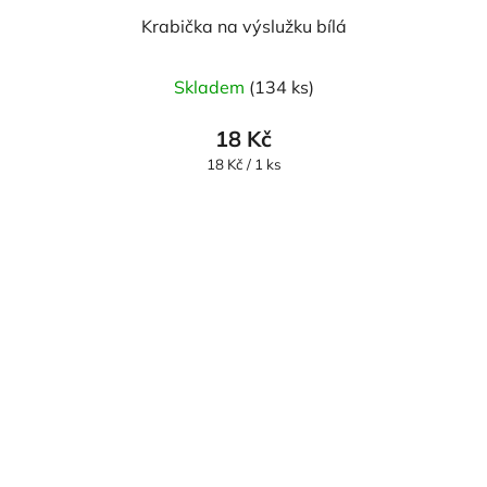
Krabička na výslužku bílá
Skladem
(134 ks)
18 Kč
Měrná
18 Kč / 1 ks
cena: