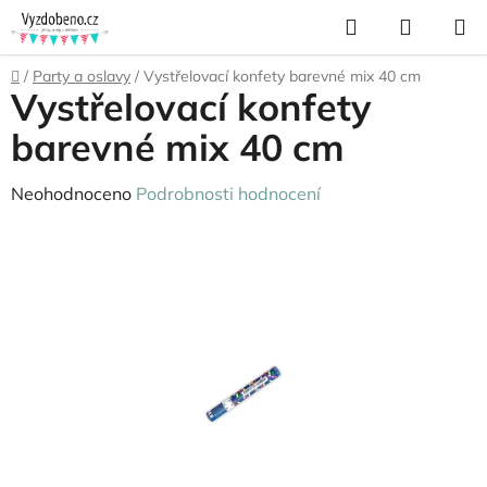
Přejít
Hledat
NÁKUP
na
KOŠÍK
obsah
Domů
/
Party a oslavy
/
Vystřelovací konfety barevné mix 40 cm
Vystřelovací konfety
barevné mix 40 cm
Průměrné
Neohodnoceno
Podrobnosti hodnocení
hodnocení
produktu
je
0,0
z
5
hvězdiček.