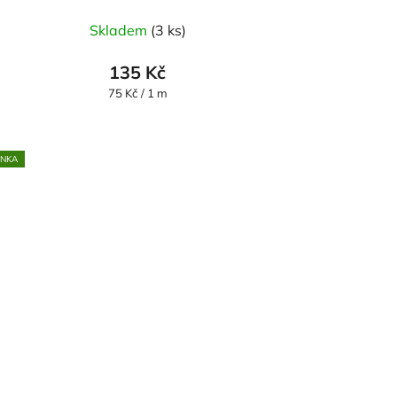
Skladem
(3 ks)
135 Kč
Měrná
75 Kč / 1 m
cena:
INKA