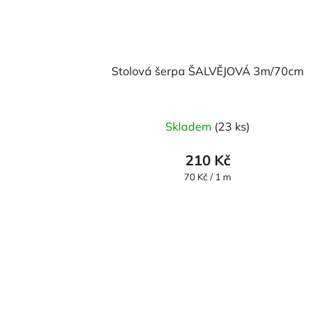
Stolová šerpa ŠALVĚJOVÁ 3m/70cm
Průměrné
Skladem
(23 ks)
hodnocení
produktu
210 Kč
je
Měrná
70 Kč / 1 m
cena:
5,0
z
5
hvězdiček.