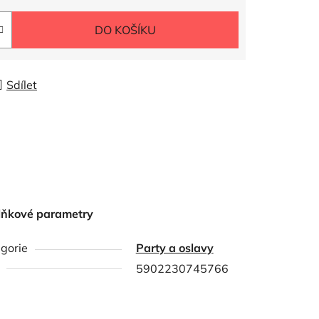
DO KOŠÍKU
Sdílet
lňkové parametry
gorie
Party a oslavy
5902230745766