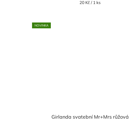
Měrná
20 Kč / 1 ks
cena:
NOVINKA
Girlanda svatební Mr+Mrs růžová