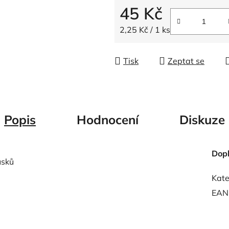
5
45 Kč
hvězdiček.
Měrná cena:
2,25 Kč / 1 ks
Tisk
Zeptat se
Popis
Hodnocení
Diskuze
Dop
usků
Kate
EAN