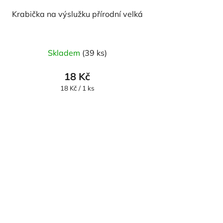
Krabička na výslužku přírodní velká
Skladem
(39 ks)
18 Kč
Měrná
18 Kč / 1 ks
cena: