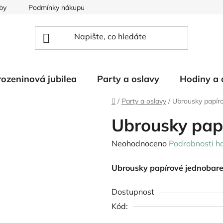
by
Podmínky nákupu
ozeninová jubilea
Party a oslavy
Hodiny a 
Domů
/
Party a oslavy
/
Ubrousky papíro
Ubrousky papí
Průměrné
Neohodnoceno
Podrobnosti h
hodnocení
Ubrousky papírové jednobare
produktu
je
Dostupnost
0,0
Kód:
z