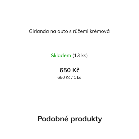
Girlanda na auto s růžemi krémová
Skladem
(13 ks)
650 Kč
Měrná
650 Kč / 1 ks
cena:
Podobné produkty