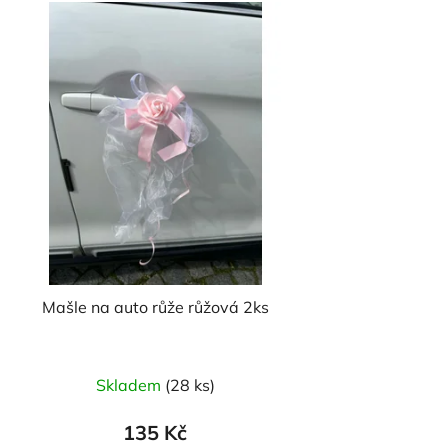
Mašle na auto růže růžová 2ks
Průměrné
Skladem
(28 ks)
hodnocení
produktu
135 Kč