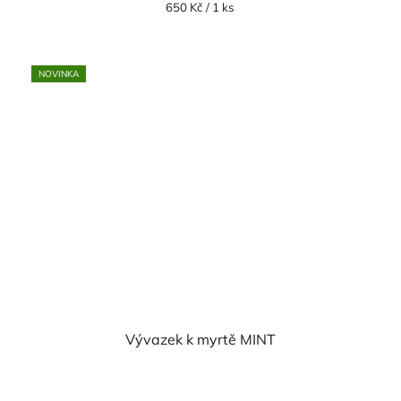
Měrná
650 Kč / 1 ks
cena:
NOVINKA
Vývazek k myrtě MINT
Průměrné