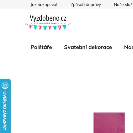
Přejít
Jak nakupovat
Způsob dopravy
Naše služ
na
obsah
Polštáře
Svatební dekorace
Nar