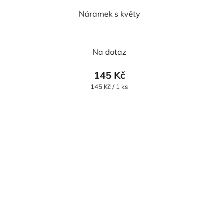
Náramek s květy
Na dotaz
145 Kč
Měrná
145 Kč / 1 ks
cena: